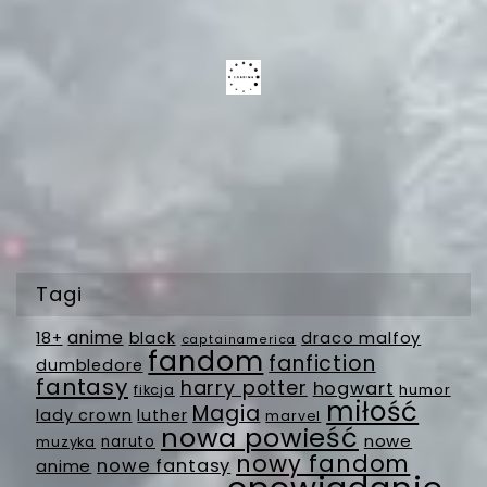
Tagi
anime
18+
black
draco malfoy
captainamerica
fandom
fanfiction
dumbledore
fantasy
harry potter
hogwart
fikcja
humor
miłość
Magia
lady crown
luther
marvel
nowa powieść
nowe
muzyka
naruto
nowy fandom
nowe fantasy
anime