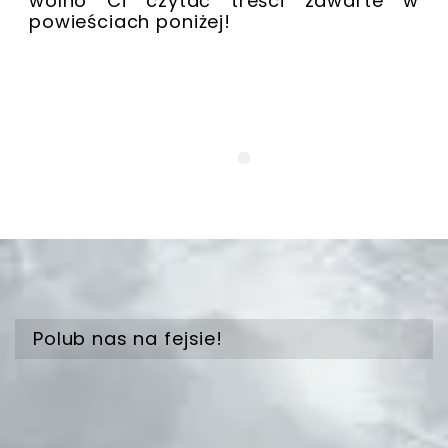
wolno Ci czytać treści zawarte w
powieściach poniżej!
Polub nas na fejsie!