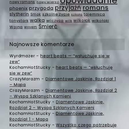
opowiadanie
nowy romans
nowy wiersz
romans
przyjaźń
przygoda
phoenix
slytherin
szkolne życie
tajemnica
Smok
szkoła
walka
wilkołak
tonystark
wilczyca
wilkołaki
wilk
Śmierć
Wojna
wyvern
Najnowsze komentarze
Wyrdmazer
-
heart beats — “wsłuchuję się w
zew”
KochamHotStucky
-
heart beats — “wsłuchuję
się w zew”
CrazyMarazm
-
Diamentowe Jaskinie, Rozdział 1
– Mapa
CrazyMarazm
-
Diamentowe Jaskinie, Rozdział 2
– Wyspa Szklanych Kamieni
KochamHotStucky
-
Diamentowe Jaskinie,
Rozdział 2 – Wyspa Szklanych Kamieni
KochamHotStucky
-
Diamentowe Jaskinie,
Rozdział 1 – Mapa
KochamHotStucky
-
Wszystko czego potrzebuję