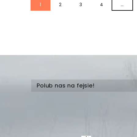
1
2
3
4
…
Polub nas na fejsie!