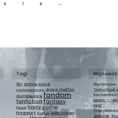
6
7
8
→
Nawigacja 
Tagi
Najnowsz
anime
18+
black
Wyrdmazer
draco malfoy
“wsłuchuję 
captainamerica
fandom
KochamHot
dumbledore
beats — “ws
fantasy
fanfiction
zew”
harry potter
fikcja
CrazyMara
hogwart
lady crown
humor
Jaskinie, Ro