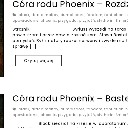
Córa rodu Phoenix – Rozdz
black
,
draco malfoy
,
dumbledore
,
fandom
,
fanfiction
,
h
opowiadanie
,
phoenix
,
przygoda
,
przyjaźń
,
slytherin
,
Śmier
Strażnik Syriusz wyszedł na taras Indrah
powietrzem i przez chwilę zostać sam. Słowa Bastet
pomyśleć. Był z natury raczej narwany i zwykle mu t
sprawę […]
Czytaj więcej
Córa rodu Phoenix – Bast
black
,
draco malfoy
,
dumbledore
,
fandom
,
fanfiction
,
h
opowiadanie
,
phoenix
,
przygoda
,
przyjaźń
,
slytherin
,
Śmier
Black siedział na krześle w laboratorium, ryt