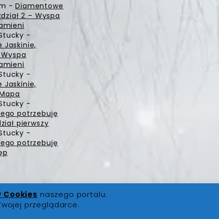
zm
-
Diamentowe
zdział 2 – Wyspa
amieni
Stucky
-
Jaskinie,
– Wyspa
amieni
Stucky
-
Jaskinie,
– Mapa
Stucky
-
ego potrzebuję
ział pierwszy
Stucky
-
ego potrzebuję
ęp
w Cookies
naszego portalu.
Twojej przeglądarce.
ści
|
Polityka Cookies
|
Kontakt