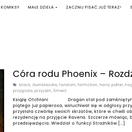
KOMIKSY
MAŁE DZIEŁA
ZACZNIJ PISAĆ JUŻ TERAZ!
Córa rodu Phoenix – Rozdz
black
,
dumbleodre
,
fandom
,
fanfiction
,
harry potter
,
ho
przygoda
,
przyjaźń
,
Śmierć
Książę Otchłani Dragan stał pod zamkniętymi 
piątego już papierosa, wsłuchiwał się w odgłosy prz
przysłała czwórkę swoich skrzatów, które w chwili o
rezydencję na przyjęcie Ravena. Szczerze mówiąc, b
przedsięwzięcia. Wiedział o funkcji Strażników […]