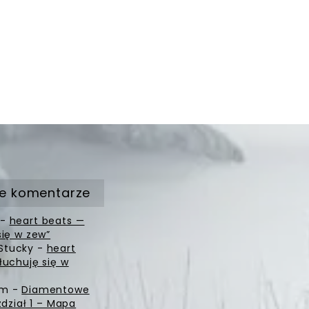
postów
e komentarze
-
heart beats —
się w zew”
Stucky
-
heart
łuchuję się w
zm
-
Diamentowe
zdział 1 – Mapa