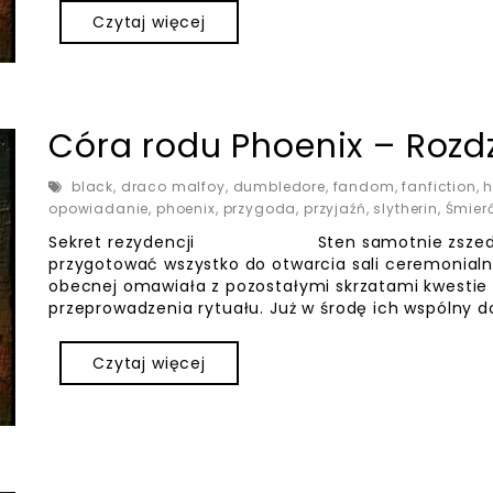
Czytaj więcej
Córa rodu Phoenix – Rozdz
black
,
draco malfoy
,
dumbledore
,
fandom
,
fanfiction
,
h
opowiadanie
,
phoenix
,
przygoda
,
przyjaźń
,
slytherin
,
Śmier
Sekret rezydencji Sten samotnie zszedł do
przygotować wszystko do otwarcia sali ceremonialne
obecnej omawiała z pozostałymi skrzatami kwestie o
przeprowadzenia rytuału. Już w środę ich wspólny d
Czytaj więcej