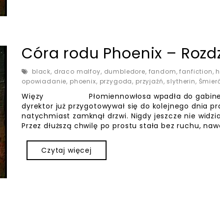
Córa rodu Phoenix – Rozdz
black
,
draco malfoy
,
dumbledore
,
fandom
,
fanfiction
,
h
opowiadanie
,
phoenix
,
przygoda
,
przyjaźń
,
slytherin
,
Śmier
Więzy Płomiennowłosa wpadła do gabinetu Al
dyrektor już przygotowywał się do kolejnego dnia pra
natychmiast zamknął drzwi. Nigdy jeszcze nie widział 
Przez dłuższą chwilę po prostu stała bez ruchu, naw
Czytaj więcej