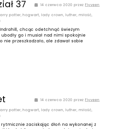
iał 37
14 czerwca 2020
14 czerwca 2020
przez
Flyveen
arry potter
,
hogwart
,
lady crown
,
luther
,
miłość
,
ć
ill, chcąc odetchnąć świeżym
 ubodły go i musiał nad nimi spokojnie
o nie przeszkadzało, ale zdawał sobie
et
14 czerwca 2020
przez
Flyveen
arry potter
,
hogwart
,
lady crown
,
luther
,
miłość
,
ć
micznie zaciskając dłoń na wykonanej z