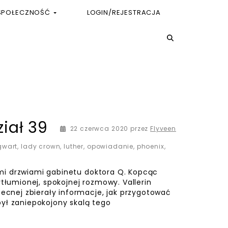
SPOŁECZNOŚĆ
LOGIN/REJESTRACJA
iał 39
22 czerwca 2020
przez
Flyveen
gwart
,
lady crown
,
luther
,
opowiadanie
,
phoenix
,
drzwiami gabinetu doktora Q. Kopcąc
ytłumionej, spokojnej rozmowy. Vallerin
becnej zbierały informacje, jak przygotować
ył zaniepokojony skalą tego