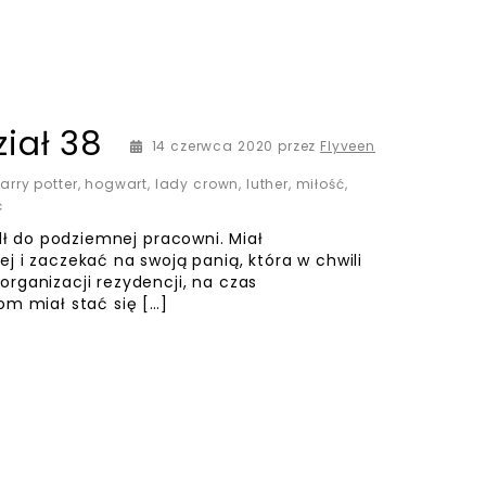
iał 38
14 czerwca 2020
przez
Flyveen
arry potter
,
hogwart
,
lady crown
,
luther
,
miłość
,
ć
 podziemnej pracowni. Miał
j i zaczekać na swoją panią, która w chwili
rganizacji rezydencji, na czas
om miał stać się […]