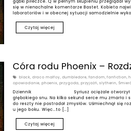
gąbki piłeczce. Q w pełnym skupieniu przeglądał w
się w nienachalne komentarze Bastet. Kobieta najw
laboratoriów i w obecnej sytuacji samodzielnie wyk
Czytaj więcej
Córa rodu Phoenix – Rozdz
black
,
draco malfoy
,
dumbledore
,
fandom
,
fanfiction
,
h
opowiadanie
,
phoenix
,
przygoda
,
przyjaźń
,
slytherin
,
Śmier
Dziennik Syriusz ociężale otworzył oczy, 
głębokiego snu. Na kilka sekund serce mu zmarło i 
do reszty nie postradał zmysłów. Uśmiechnął się roz
u jego boku. Więc…to […]
Czytaj więcej