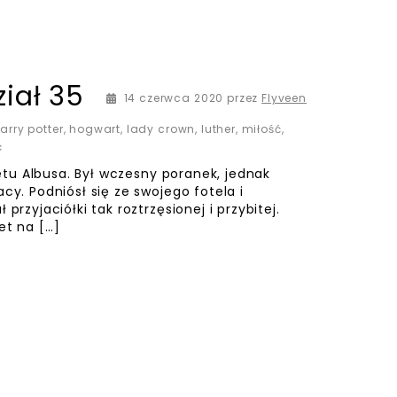
iał 35
14 czerwca 2020
przez
Flyveen
arry potter
,
hogwart
,
lady crown
,
luther
,
miłość
,
ć
busa. Był wczesny poranek, jednak
cy. Podniósł się ze swojego fotela i
przyjaciółki tak roztrzęsionej i przybitej.
et na […]