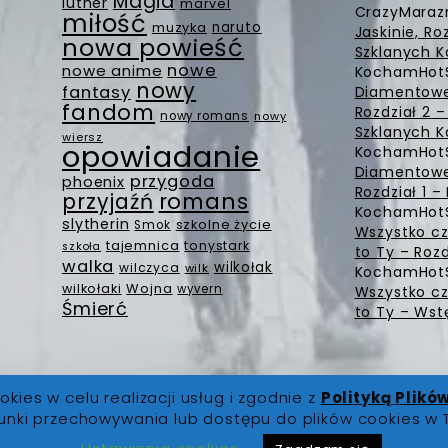
Magia
luther
marvel
CrazyMara
miłość
muzyka
naruto
Jaskinie, Ro
nowa powieść
Szklanych K
nowe
nowe anime
KochamHot
nowy
fantasy
Diamentowe 
fandom
Rozdział 2 
nowy romans
nowy
Szklanych K
wiersz
opowiadanie
KochamHot
Diamentowe 
przygoda
phoenix
Rozdział 1 
romans
przyjaźń
KochamHot
slytherin
szkolne życie
Smok
Wszystko cz
tajemnica
tonystark
szkoła
to Ty – Rozd
walka
wilkołak
wilczyca
wilk
KochamHot
Wojna
wilkołaki
wyvern
Wszystko cz
Śmierć
to Ty – Wst
okies w celu realizacji usług i zgodnie z
Polityką Plikó
unki przechowywania lub dostępu do plików cookies w 
 prawa zastrzeżone |
O Nas
|
Regulamin
|
Polityka Prywatno