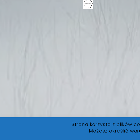
Strona korzysta z plików co
Możesz określić war
FanLore.pl
© 2019. Wszystkie