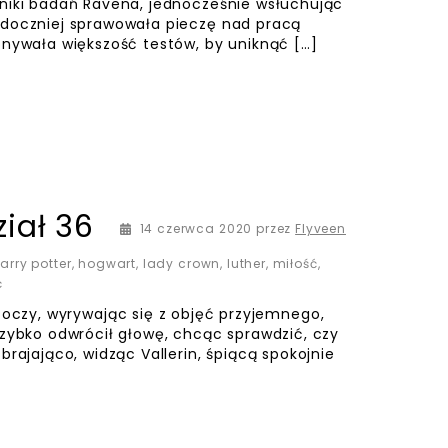
yniki badań Ravena, jednocześnie wsłuchując
idoczniej sprawowała pieczę nad pracą
onywała większość testów, by uniknąć […]
iał 36
14 czerwca 2020
przez
Flyveen
arry potter
,
hogwart
,
lady crown
,
luther
,
miłość
,
ć
wyrywając się z objęć przyjemnego,
szybko odwrócił głowę, chcąc sprawdzić, czy
brajająco, widząc Vallerin, śpiącą spokojnie