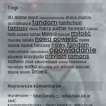
Tagi
anime
18+
black
draco malfoy
captainamerica
fandom
fanfiction
dumbledore
fantasy
harry potter
hogwart
fikcja
humor
miłość
Magia
lady crown
luther
marvel
nowa powieść
nowe
muzyka
naruto
nowy fandom
nowe fantasy
anime
opowiadanie
nowy romans
nowy wiersz
romans
przyjaźń
przygoda
phoenix
slytherin
szkolne życie
tajemnica
Smok
szkoła
walka
wilkołak
tonystark
wilczyca
wilkołaki
wilk
Śmierć
Wojna
wyvern
Najnowsze komentarze
Wyrdmazer
-
heart beats — “wsłuchuję się w
zew”
KochamHotStucky
-
heart beats — “wsłuchuję