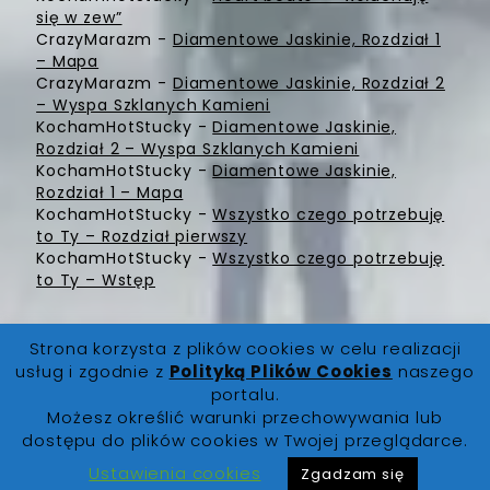
się w zew”
CrazyMarazm
-
Diamentowe Jaskinie, Rozdział 1
– Mapa
CrazyMarazm
-
Diamentowe Jaskinie, Rozdział 2
– Wyspa Szklanych Kamieni
KochamHotStucky
-
Diamentowe Jaskinie,
Rozdział 2 – Wyspa Szklanych Kamieni
KochamHotStucky
-
Diamentowe Jaskinie,
Rozdział 1 – Mapa
KochamHotStucky
-
Wszystko czego potrzebuję
to Ty – Rozdział pierwszy
KochamHotStucky
-
Wszystko czego potrzebuję
to Ty – Wstęp
Strona korzysta z plików cookies w celu realizacji
usług i zgodnie z
Polityką Plików Cookies
naszego
portalu.
Możesz określić warunki przechowywania lub
FanLore.pl
© 2019. Wszystkie prawa zastrzeżone |
dostępu do plików cookies w Twojej przeglądarce.
O Nas
|
Regulamin
|
Polityka Prywatności
|
Polityka
Cookies
|
Kontakt
Ustawienia cookies
Zgadzam się