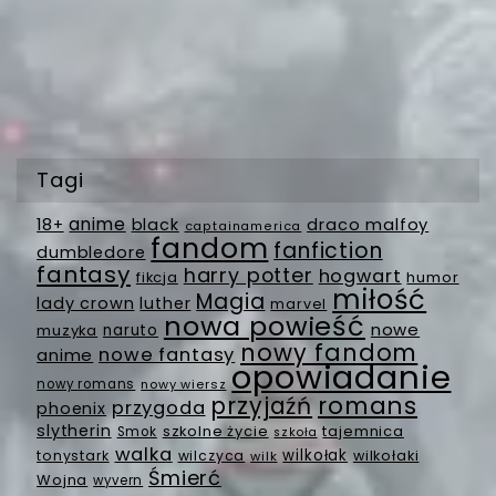
Tagi
anime
18+
black
draco malfoy
captainamerica
fandom
fanfiction
dumbledore
fantasy
harry potter
hogwart
fikcja
humor
miłość
Magia
lady crown
luther
marvel
nowa powieść
nowe
muzyka
naruto
nowy fandom
nowe fantasy
anime
opowiadanie
nowy romans
nowy wiersz
romans
przyjaźń
przygoda
phoenix
slytherin
szkolne życie
tajemnica
Smok
szkoła
walka
wilkołak
tonystark
wilczyca
wilkołaki
wilk
Śmierć
Wojna
wyvern