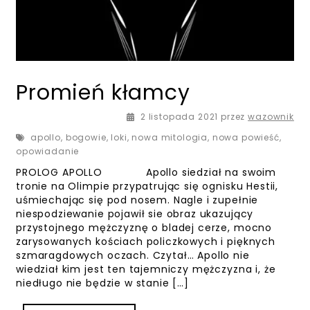
Promień kłamcy
2 listopada 2021
2 listopada 2021
przez
wazownik
apollo
,
bogowie
,
loki
,
nowa mitologia
,
nowa powieść
,
opowiadanie
PROLOG APOLLO Apollo siedział na swoim
tronie na Olimpie przypatrując się ognisku Hestii,
uśmiechając się pod nosem. Nagle i zupełnie
niespodziewanie pojawił sie obraz ukazujący
przystojnego mężczyznę o bladej cerze, mocno
zarysowanych kościach policzkowych i pięknych
szmaragdowych oczach. Czytał… Apollo nie
wiedział kim jest ten tajemniczy mężczyzna i, że
niedługo nie będzie w stanie […]