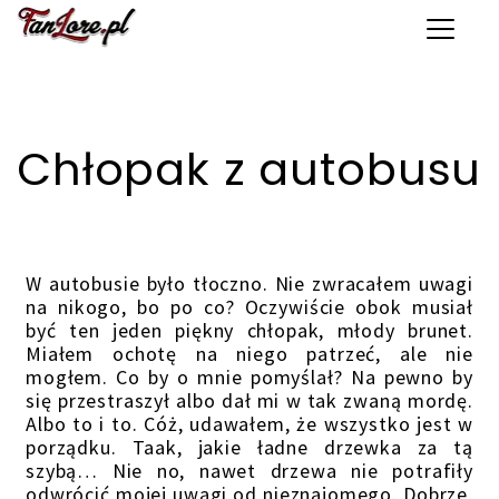
Toggle 
Chłopak z autobusu
W autobusie było tłoczno. Nie zwracałem uwagi
na nikogo, bo po co? Oczywiście obok musiał
być ten jeden piękny chłopak, młody brunet.
Miałem ochotę na niego patrzeć, ale nie
mogłem. Co by o mnie pomyślał? Na pewno by
się przestraszył albo dał mi w tak zwaną mordę.
Albo to i to. Cóż, udawałem, że wszystko jest w
porządku. Taak, jakie ładne drzewka za tą
szybą… Nie no, nawet drzewa nie potrafiły
odwrócić mojej uwagi od nieznajomego. Dobrze,