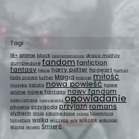
Tagi
anime
18+
black
draco malfoy
captainamerica
fandom
fanfiction
dumbledore
fantasy
harry potter
hogwart
fikcja
humor
miłość
Magia
lady crown
luther
marvel
nowa powieść
nowe
muzyka
naruto
nowy fandom
nowe fantasy
anime
opowiadanie
nowy romans
nowy wiersz
romans
przyjaźń
przygoda
phoenix
slytherin
szkolne życie
tajemnica
Smok
szkoła
walka
wilkołak
tonystark
wilczyca
wilkołaki
wilk
Śmierć
Wojna
wyvern