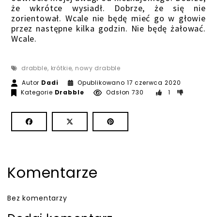
że wkrótce wysiadł. Dobrze, że się nie
zorientował. Wcale nie będę mieć go w głowie
przez następne kilka godzin. Nie będę żałować.
Wcale.
drabble
,
krótkie
,
nowy drabble
17 czerwca
Autor
Dadi
Opublikowano
17 czerwca 2020
Kategorie
Drabble
Odsłon 730
1
Komentarze
Bez komentarzy