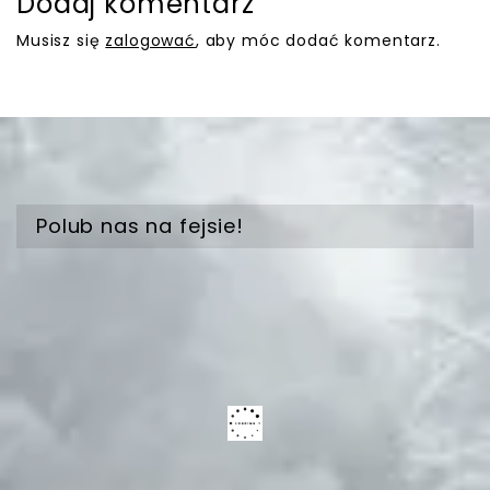
Dodaj komentarz
Musisz się
zalogować
, aby móc dodać komentarz.
Polub nas na fejsie!