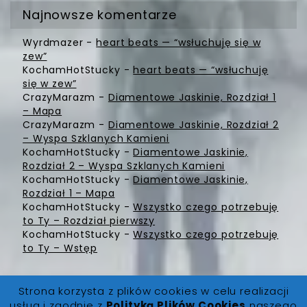
Najnowsze komentarze
Wyrdmazer
-
heart beats — “wsłuchuję się w
zew”
KochamHotStucky
-
heart beats — “wsłuchuję
się w zew”
CrazyMarazm
-
Diamentowe Jaskinie, Rozdział 1
– Mapa
CrazyMarazm
-
Diamentowe Jaskinie, Rozdział 2
– Wyspa Szklanych Kamieni
KochamHotStucky
-
Diamentowe Jaskinie,
Rozdział 2 – Wyspa Szklanych Kamieni
KochamHotStucky
-
Diamentowe Jaskinie,
Rozdział 1 – Mapa
KochamHotStucky
-
Wszystko czego potrzebuję
to Ty – Rozdział pierwszy
KochamHotStucky
-
Wszystko czego potrzebuję
to Ty – Wstęp
Strona korzysta z plików cookies w celu realizacji
usług i zgodnie z
Polityką Plików Cookies
naszego