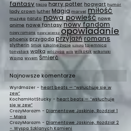
fantasy
harry potter
hogwart
fikcja
humor
miłość
Magia
lady crown
luther
marvel
nowa powieść
nowe
muzyka
naruto
nowy fandom
nowe fantasy
anime
opowiadanie
nowy romans
nowy wiersz
romans
przyjaźń
przygoda
phoenix
slytherin
szkolne życie
tajemnica
Smok
szkoła
walka
wilkołak
tonystark
wilczyca
wilkołaki
wilk
Śmierć
Wojna
wyvern
Najnowsze komentarze
Wyrdmazer
-
heart beats — “wsłuchuję się w
zew”
KochamHotStucky
-
heart beats — “wsłuchuję
się w zew”
CrazyMarazm
-
Diamentowe Jaskinie, Rozdział 1
– Mapa
CrazyMarazm
-
Diamentowe Jaskinie, Rozdział 2
– Wyspa Szklanych Kamieni