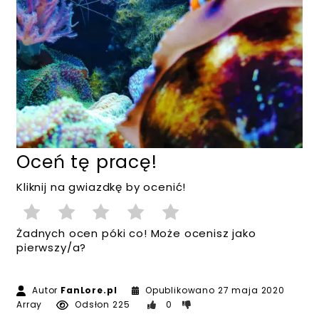
Oceń tę pracę!
Kliknij na gwiazdkę by ocenić!
Żadnych ocen póki co! Może ocenisz jako
pierwszy/a?
Autor
FanLore.pl
Opublikowano
27 maja 2020
Array
Odsłon 225
0