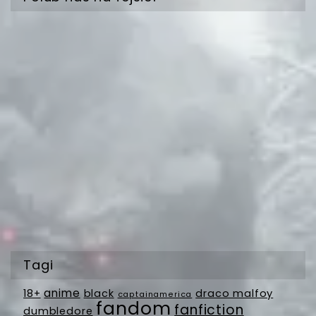
Tagi
anime
18+
black
draco malfoy
captainamerica
fandom
fanfiction
dumbledore