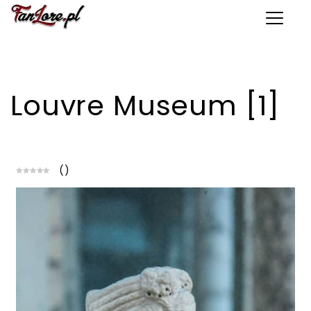
Toggle 
Louvre Museum [1]
(
)