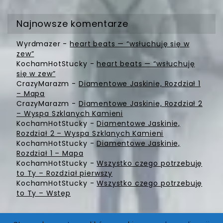
Najnowsze komentarze
Wyrdmazer
-
heart beats — “wsłuchuję się w
zew”
KochamHotStucky
-
heart beats — “wsłuchuję
się w zew”
CrazyMarazm
-
Diamentowe Jaskinie, Rozdział 1
– Mapa
CrazyMarazm
-
Diamentowe Jaskinie, Rozdział 2
– Wyspa Szklanych Kamieni
KochamHotStucky
-
Diamentowe Jaskinie,
Rozdział 2 – Wyspa Szklanych Kamieni
KochamHotStucky
-
Diamentowe Jaskinie,
Rozdział 1 – Mapa
KochamHotStucky
-
Wszystko czego potrzebuję
to Ty – Rozdział pierwszy
KochamHotStucky
-
Wszystko czego potrzebuję
to Ty – Wstęp