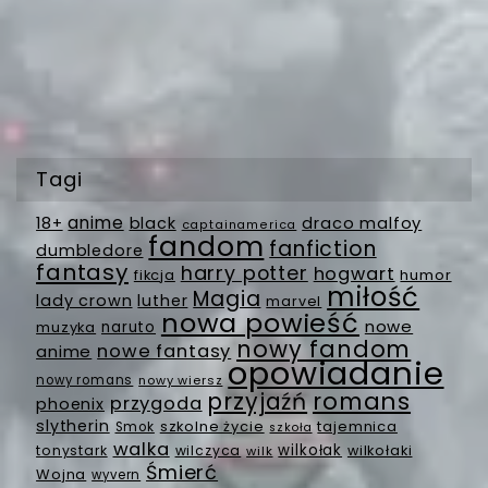
Tagi
anime
18+
black
draco malfoy
captainamerica
fandom
fanfiction
dumbledore
fantasy
harry potter
hogwart
fikcja
humor
miłość
Magia
lady crown
luther
marvel
nowa powieść
nowe
muzyka
naruto
nowy fandom
nowe fantasy
anime
opowiadanie
nowy romans
nowy wiersz
romans
przyjaźń
przygoda
phoenix
slytherin
szkolne życie
tajemnica
Smok
szkoła
walka
wilkołak
tonystark
wilczyca
wilkołaki
wilk
Śmierć
Wojna
wyvern