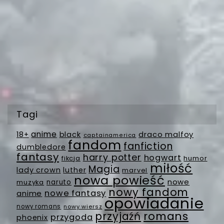
Tagi
anime
18+
black
draco malfoy
captainamerica
fandom
fanfiction
dumbledore
fantasy
harry potter
hogwart
fikcja
humor
miłość
Magia
lady crown
luther
marvel
nowa powieść
nowe
muzyka
naruto
nowy fandom
nowe fantasy
anime
opowiadanie
nowy romans
nowy wiersz
romans
przyjaźń
przygoda
phoenix