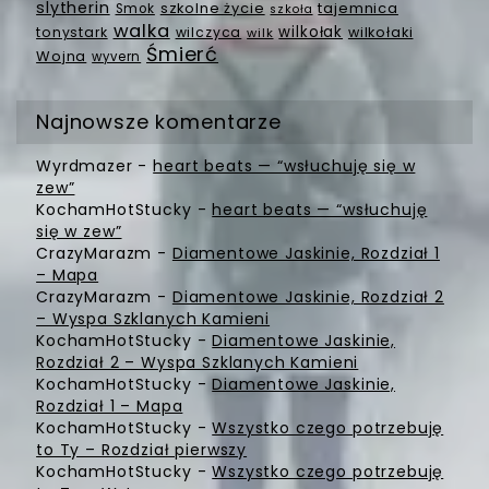
slytherin
szkolne życie
tajemnica
Smok
szkoła
walka
wilkołak
tonystark
wilczyca
wilkołaki
wilk
Śmierć
Wojna
wyvern
Najnowsze komentarze
Wyrdmazer
-
heart beats — “wsłuchuję się w
zew”
KochamHotStucky
-
heart beats — “wsłuchuję
się w zew”
CrazyMarazm
-
Diamentowe Jaskinie, Rozdział 1
– Mapa
CrazyMarazm
-
Diamentowe Jaskinie, Rozdział 2
– Wyspa Szklanych Kamieni
KochamHotStucky
-
Diamentowe Jaskinie,
Rozdział 2 – Wyspa Szklanych Kamieni
KochamHotStucky
-
Diamentowe Jaskinie,
Rozdział 1 – Mapa
KochamHotStucky
-
Wszystko czego potrzebuję
to Ty – Rozdział pierwszy
KochamHotStucky
-
Wszystko czego potrzebuję