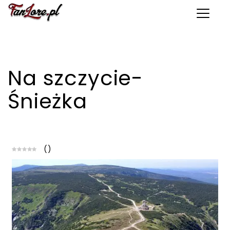
Toggle 
Na szczycie-
Śnieżka
(
)