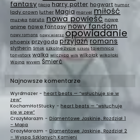
fantasy
harry potter
hogwart
fikcja
humor
miłość
Magia
lady crown
luther
marvel
nowa powieść
nowe
muzyka
naruto
nowy fandom
nowe fantasy
anime
opowiadanie
nowy romans
nowy wiersz
romans
przyjaźń
przygoda
phoenix
slytherin
szkolne życie
tajemnica
Smok
szkoła
walka
wilkołak
tonystark
wilczyca
wilkołaki
wilk
Śmierć
Wojna
wyvern
Najnowsze komentarze
Wyrdmazer
-
heart beats — “wsłuchuję się w
zew”
KochamHotStucky
-
heart beats — “wsłuchuję
się w zew”
CrazyMarazm
-
Diamentowe Jaskinie, Rozdział 1
– Mapa
CrazyMarazm
-
Diamentowe Jaskinie, Rozdział 2
– Wyspa Szklanych Kamieni