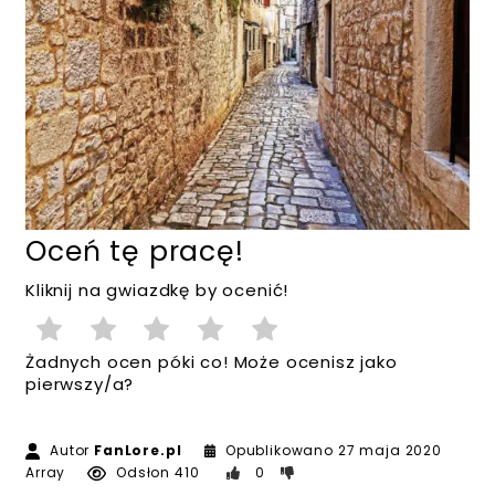
Oceń tę pracę!
Kliknij na gwiazdkę by ocenić!
Żadnych ocen póki co! Może ocenisz jako
pierwszy/a?
Autor
FanLore.pl
Opublikowano
27 maja 2020
Array
Odsłon 410
0