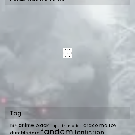
Tagi
anime
18+
black
draco malfoy
captainamerica
fandom
fanfiction
dumbledore