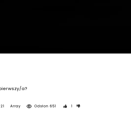
pierwszy/a?
21
Array
Odsłon 651
1