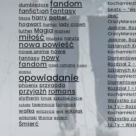
fandom
KochamHot
dumbledore
beats — “ws
fantasy
fanfiction
zew”
harry potter
fikcja
CrazyMara
hogwart
lady crown
humor
Jaskinie, Ro
Magia
luther
marvel
CrazyMara
miłość
muzyka
naruto
Jaskinie, Ro
nowa powieść
Szklanych K
nowe
nowe anime
KochamHot
nowy
fantasy
Diamentowe 
fandom
Rozdział 2 
nowy romans
nowy
Szklanych K
wiersz
opowiadanie
KochamHot
Diamentowe 
przygoda
phoenix
Rozdział 1 
romans
przyjaźń
KochamHot
slytherin
szkolne życie
Smok
Wszystko cz
tajemnica
tonystark
szkoła
to Ty – Rozd
walka
wilkołak
wilczyca
wilk
KochamHot
Wojna
wilkołaki
wyvern
Wszystko cz
Śmierć
to Ty – Wst