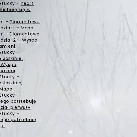
Stucky
-
heart
łuchuję się w
zm
-
Diamentowe
zdział 1 – Mapa
zm
-
Diamentowe
zdział 2 – Wyspa
amieni
Stucky
-
Jaskinie,
– Wyspa
amieni
Stucky
-
Jaskinie,
– Mapa
Stucky
-
ego potrzebuję
ział pierwszy
Stucky
-
ego potrzebuję
ęp