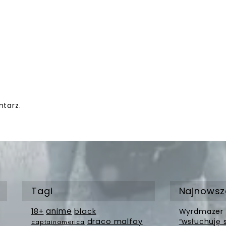
tarz.
Tagi
Najnowsz
anime
18+
black
Wyrdmazer
draco malfoy
“wsłuchuję 
captainamerica