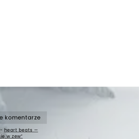
e komentarze
-
heart beats —
się w zew”