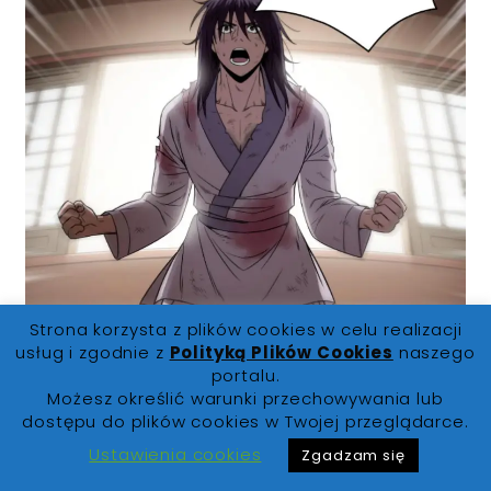
Strona korzysta z plików cookies w celu realizacji
usług i zgodnie z
Polityką Plików Cookies
naszego
portalu.
Możesz określić warunki przechowywania lub
dostępu do plików cookies w Twojej przeglądarce.
Ustawienia cookies
Zgadzam się