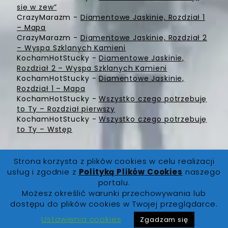
się w zew”
CrazyMarazm
-
Diamentowe Jaskinie, Rozdział 1
– Mapa
CrazyMarazm
-
Diamentowe Jaskinie, Rozdział 2
– Wyspa Szklanych Kamieni
KochamHotStucky
-
Diamentowe Jaskinie,
Rozdział 2 – Wyspa Szklanych Kamieni
KochamHotStucky
-
Diamentowe Jaskinie,
Rozdział 1 – Mapa
KochamHotStucky
-
Wszystko czego potrzebuję
to Ty – Rozdział pierwszy
KochamHotStucky
-
Wszystko czego potrzebuję
to Ty – Wstęp
Strona korzysta z plików cookies w celu realizacji
usług i zgodnie z
Polityką Plików Cookies
naszego
portalu.
Możesz określić warunki przechowywania lub
FanLore.pl
© 2019. Wszystkie prawa zastrzeżone |
dostępu do plików cookies w Twojej przeglądarce.
O Nas
|
Regulamin
|
Polityka Prywatności
|
Polityka
Cookies
|
Kontakt
Ustawienia cookies
Zgadzam się