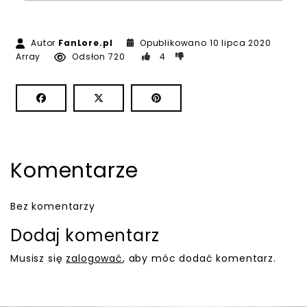
11 lipca
Autor
FanLore.pl
Opublikowano
10 lipca 2020
Array
Odsłon 720
4
Komentarze
Bez komentarzy
Dodaj komentarz
Musisz się
zalogować
, aby móc dodać komentarz.