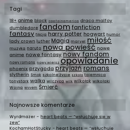
Tagi
anime
18+
black
draco malfoy
captainamerica
fandom
fanfiction
dumbledore
fantasy
harry potter
hogwart
fikcja
humor
miłość
Magia
lady crown
luther
marvel
nowa powieść
nowe
muzyka
naruto
nowy fandom
nowe fantasy
anime
opowiadanie
nowy romans
nowy wiersz
romans
przyjaźń
przygoda
phoenix
slytherin
szkolne życie
tajemnica
Smok
szkoła
walka
wilkołak
tonystark
wilczyca
wilkołaki
wilk
Śmierć
Wojna
wyvern
Najnowsze komentarze
Wyrdmazer
-
heart beats — “wsłuchuję się w
zew”
KochamHotStucky
-
heart beats — “wsłuchuję