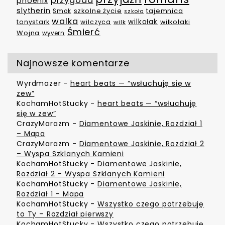
przygoda
phoenix
slytherin
szkolne życie
tajemnica
Smok
szkoła
walka
wilkołak
tonystark
wilczyca
wilkołaki
wilk
Śmierć
Wojna
wyvern
Najnowsze komentarze
Wyrdmazer
-
heart beats — “wsłuchuję się w
zew”
KochamHotStucky
-
heart beats — “wsłuchuję
się w zew”
CrazyMarazm
-
Diamentowe Jaskinie, Rozdział 1
– Mapa
CrazyMarazm
-
Diamentowe Jaskinie, Rozdział 2
– Wyspa Szklanych Kamieni
KochamHotStucky
-
Diamentowe Jaskinie,
Rozdział 2 – Wyspa Szklanych Kamieni
KochamHotStucky
-
Diamentowe Jaskinie,
Rozdział 1 – Mapa
KochamHotStucky
-
Wszystko czego potrzebuję
to Ty – Rozdział pierwszy
KochamHotStucky
-
Wszystko czego potrzebuję