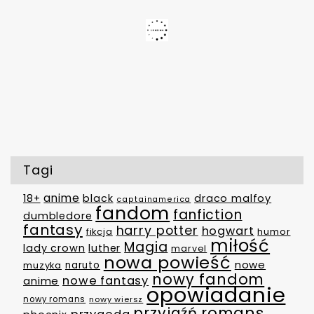
Tagi
anime
18+
black
draco malfoy
captainamerica
fandom
fanfiction
dumbledore
fantasy
harry potter
hogwart
fikcja
humor
miłość
Magia
lady crown
luther
marvel
nowa powieść
nowe
muzyka
naruto
nowy fandom
nowe fantasy
anime
opowiadanie
nowy romans
nowy wiersz
romans
przyjaźń