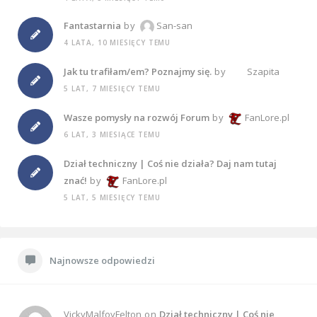
Fantastarnia
by
San-san
4 LATA, 10 MIESIĘCY TEMU
Jak tu trafiłam/em? Poznajmy się.
by
Szapita
5 LAT, 7 MIESIĘCY TEMU
Wasze pomysły na rozwój Forum
by
FanLore.pl
6 LAT, 3 MIESIĄCE TEMU
Dział techniczny | Coś nie działa? Daj nam tutaj
znać!
by
FanLore.pl
5 LAT, 5 MIESIĘCY TEMU
Najnowsze odpowiedzi
VickyMalfoyFelton
on
Dział techniczny | Coś nie