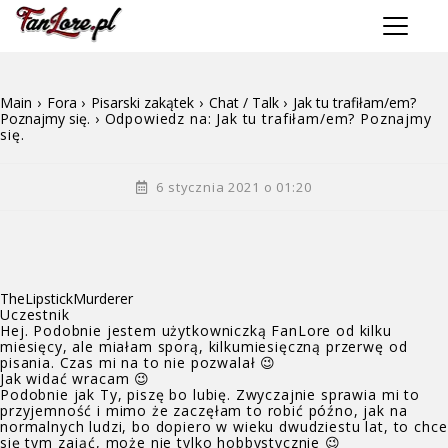
T
o
g
g
Main
›
Fora
›
Pisarski zakątek
›
Chat / Talk
›
Jak tu trafiłam/em?
l
Poznajmy się.
›
Odpowiedz na: Jak tu trafiłam/em? Poznajmy
e
się.
n
a
v
6 stycznia 2021 o 01:20
i
g
a
t
i
TheLipstickMurderer
o
Uczestnik
n
Hej. Podobnie jestem użytkowniczką FanLore od kilku
miesięcy, ale miałam sporą, kilkumiesięczną przerwę od
pisania. Czas mi na to nie pozwalał 😉
Jak widać wracam 😉
Podobnie jak Ty, piszę bo lubię. Zwyczajnie sprawia mi to
przyjemność i mimo że zaczęłam to robić późno, jak na
normalnych ludzi, bo dopiero w wieku dwudziestu lat, to chce
się tym zająć, może nie tylko hobbystycznie 😉