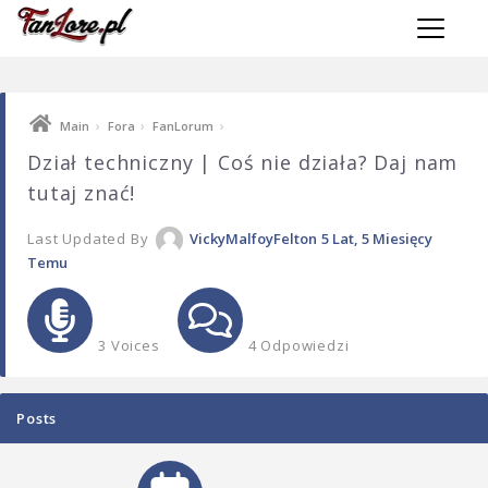
Toggle 
›
›
›
Main
Fora
FanLorum
Dział techniczny | Coś nie działa? Daj nam
tutaj znać!
Last Updated By
VickyMalfoyFelton
5 Lat, 5 Miesięcy
Temu
3 Voices
4 Odpowiedzi
Posts