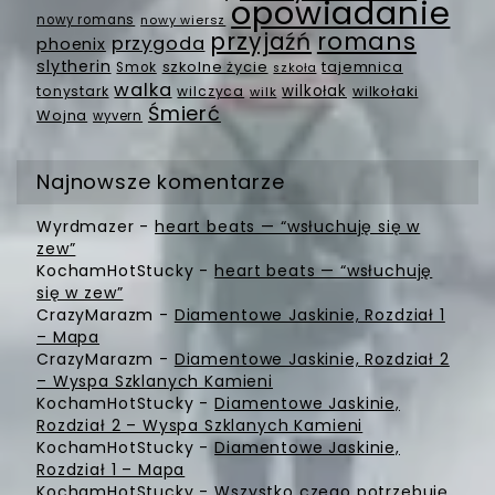
opowiadanie
nowy romans
nowy wiersz
romans
przyjaźń
przygoda
phoenix
slytherin
szkolne życie
tajemnica
Smok
szkoła
walka
wilkołak
tonystark
wilczyca
wilkołaki
wilk
Śmierć
Wojna
wyvern
Najnowsze komentarze
Wyrdmazer
-
heart beats — “wsłuchuję się w
zew”
KochamHotStucky
-
heart beats — “wsłuchuję
się w zew”
CrazyMarazm
-
Diamentowe Jaskinie, Rozdział 1
– Mapa
CrazyMarazm
-
Diamentowe Jaskinie, Rozdział 2
– Wyspa Szklanych Kamieni
KochamHotStucky
-
Diamentowe Jaskinie,
Rozdział 2 – Wyspa Szklanych Kamieni
KochamHotStucky
-
Diamentowe Jaskinie,
Rozdział 1 – Mapa
KochamHotStucky
-
Wszystko czego potrzebuję