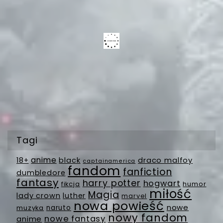
Tagi
anime
18+
black
draco malfoy
captainamerica
fandom
fanfiction
dumbledore
fantasy
harry potter
hogwart
fikcja
humor
miłość
Magia
lady crown
luther
marvel
nowa powieść
nowe
muzyka
naruto
nowy fandom
nowe fantasy
anime