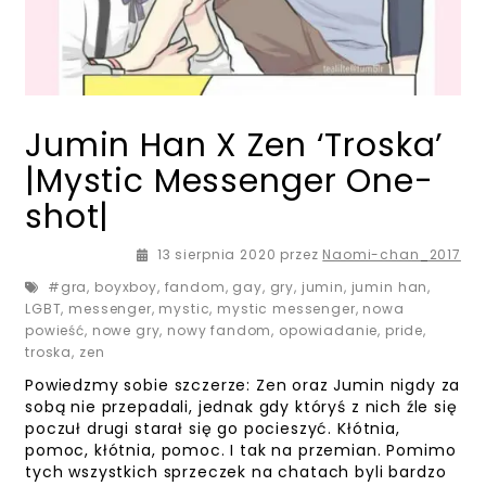
Jumin Han X Zen ‘Troska’
|Mystic Messenger One-
shot|
18 sierpnia 2020
13 sierpnia 2020
przez
Naomi-chan_2017
#gra
,
boyxboy
,
fandom
,
gay
,
gry
,
jumin
,
jumin han
,
LGBT
,
messenger
,
mystic
,
mystic messenger
,
nowa
powieść
,
nowe gry
,
nowy fandom
,
opowiadanie
,
pride
,
troska
,
zen
Powiedzmy sobie szczerze: Zen oraz Jumin nigdy za
sobą nie przepadali, jednak gdy któryś z nich źle się
poczuł drugi starał się go pocieszyć. Kłótnia,
pomoc, kłótnia, pomoc. I tak na przemian. Pomimo
tych wszystkich sprzeczek na chatach byli bardzo