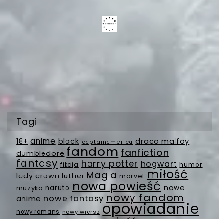
Tagi
anime
18+
black
draco malfoy
captainamerica
fandom
fanfiction
dumbledore
fantasy
harry potter
hogwart
fikcja
humor
miłość
Magia
lady crown
luther
marvel
nowa powieść
nowe
muzyka
naruto
nowy fandom
nowe fantasy
anime
opowiadanie
nowy romans
nowy wiersz