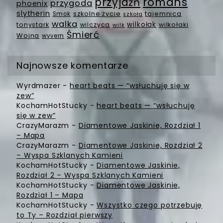
romans
przyjaźń
przygoda
phoenix
slytherin
szkolne życie
tajemnica
Smok
szkoła
walka
wilkołak
tonystark
wilczyca
wilkołaki
wilk
Śmierć
Wojna
wyvern
Najnowsze komentarze
Wyrdmazer
-
heart beats — “wsłuchuję się w
zew”
KochamHotStucky
-
heart beats — “wsłuchuję
się w zew”
CrazyMarazm
-
Diamentowe Jaskinie, Rozdział 1
– Mapa
CrazyMarazm
-
Diamentowe Jaskinie, Rozdział 2
– Wyspa Szklanych Kamieni
KochamHotStucky
-
Diamentowe Jaskinie,
Rozdział 2 – Wyspa Szklanych Kamieni
KochamHotStucky
-
Diamentowe Jaskinie,
Rozdział 1 – Mapa
KochamHotStucky
-
Wszystko czego potrzebuję
to Ty – Rozdział pierwszy