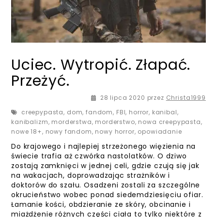
Uciec. Wytropić. Złapać.
Przeżyć.
28 lipca 2020
28 lipca 2020
przez
Christa1999
creepypasta
,
dom
,
fandom
,
FBI
,
horror
,
kanibal
,
kanibalizm
,
morderstwa
,
morderstwo
,
nowa creepypasta
,
nowe 18+
,
nowy fandom
,
nowy horror
,
opowiadanie
Do krajowego i najlepiej strzeżonego więzienia na
świecie trafia aż czwórka nastolatków. O dziwo
zostają zamknięci w jednej celi, gdzie czują się jak
na wakacjach, doprowadzając strażników i
doktorów do szału. Osadzeni zostali za szczególne
okrucieństwo wobec ponad siedemdziesięciu ofiar.
Łamanie kości, obdzieranie ze skóry, obcinanie i
miażdżenie różnych części ciała to tylko niektóre z