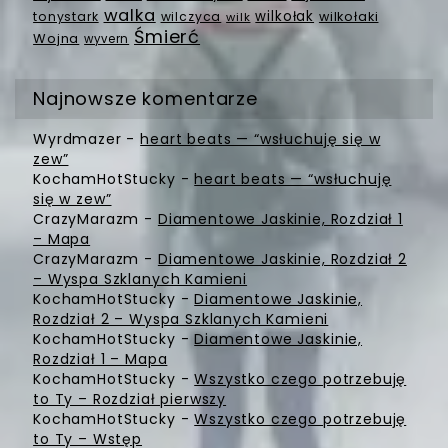
walka
wilkołak
tonystark
wilczyca
wilkołaki
wilk
Śmierć
Wojna
wyvern
Najnowsze komentarze
Wyrdmazer
-
heart beats — “wsłuchuję się w
zew”
KochamHotStucky
-
heart beats — “wsłuchuję
się w zew”
CrazyMarazm
-
Diamentowe Jaskinie, Rozdział 1
– Mapa
CrazyMarazm
-
Diamentowe Jaskinie, Rozdział 2
– Wyspa Szklanych Kamieni
KochamHotStucky
-
Diamentowe Jaskinie,
Rozdział 2 – Wyspa Szklanych Kamieni
KochamHotStucky
-
Diamentowe Jaskinie,
Rozdział 1 – Mapa
KochamHotStucky
-
Wszystko czego potrzebuję
to Ty – Rozdział pierwszy
KochamHotStucky
-
Wszystko czego potrzebuję
to Ty – Wstęp