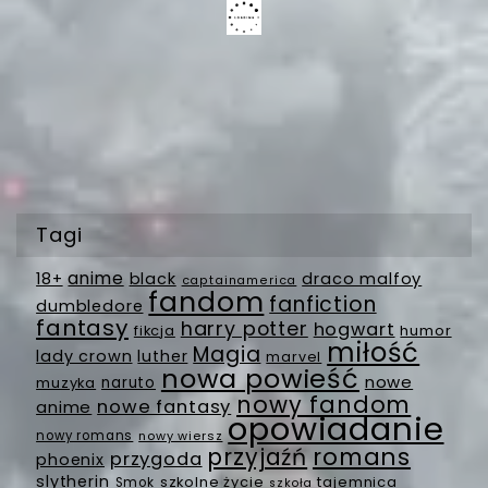
Tagi
anime
18+
black
draco malfoy
captainamerica
fandom
fanfiction
dumbledore
fantasy
harry potter
hogwart
fikcja
humor
miłość
Magia
lady crown
luther
marvel
nowa powieść
nowe
muzyka
naruto
nowy fandom
nowe fantasy
anime
opowiadanie
nowy romans
nowy wiersz
romans
przyjaźń
przygoda
phoenix
slytherin
szkolne życie
tajemnica
Smok
szkoła