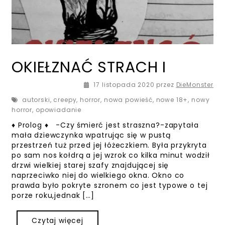
OKIEŁZNAĆ STRACH I
17 listopada 2020
przez
DieMonster
autorski
,
creepy
,
horror
,
nowa powieść
,
nowe 18+
,
nowy
horror
,
opowiadanie
♦ Prolog ♦ -Czy śmierć jest straszna?-zapytała
mała dziewczynka wpatrując się w pustą
przestrzeń tuż przed jej łóżeczkiem. Była przykryta
po sam nos kołdrą a jej wzrok co kilka minut wodził
drzwi wielkiej starej szafy znajdującej się
naprzeciwko niej do wielkiego okna. Okno co
prawda było pokryte szronem co jest typowe o tej
porze roku,jednak […]
Czytaj więcej