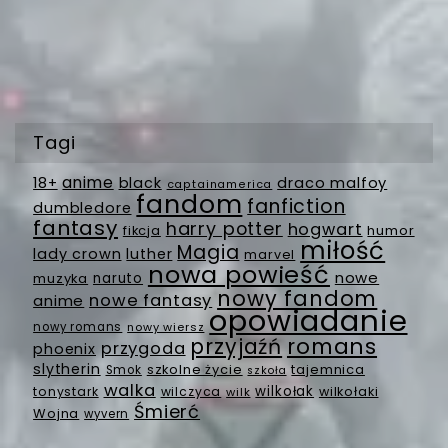
Tagi
anime
18+
black
draco malfoy
captainamerica
fandom
fanfiction
dumbledore
fantasy
harry potter
hogwart
fikcja
humor
miłość
Magia
lady crown
luther
marvel
nowa powieść
nowe
muzyka
naruto
nowy fandom
nowe fantasy
anime
opowiadanie
nowy romans
nowy wiersz
romans
przyjaźń
przygoda
phoenix
slytherin
szkolne życie
tajemnica
Smok
szkoła
walka
wilkołak
tonystark
wilczyca
wilkołaki
wilk
Śmierć
Wojna
wyvern