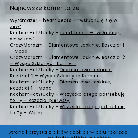
Najnowsze komentarze
Wyrdmazer
-
heart beats — “wsłuchuję się w
zew”
KochamHotStucky
-
heart beats — “wsłuchuję
się w zew”
CrazyMarazm
-
Diamentowe Jaskinie, Rozdział 1
– Mapa
CrazyMarazm
-
Diamentowe Jaskinie, Rozdział 2
– Wyspa Szklanych Kamieni
KochamHotStucky
-
Diamentowe Jaskinie,
Rozdział 2 – Wyspa Szklanych Kamieni
KochamHotStucky
-
Diamentowe Jaskinie,
Rozdział 1 – Mapa
KochamHotStucky
-
Wszystko czego potrzebuję
to Ty – Rozdział pierwszy
KochamHotStucky
-
Wszystko czego potrzebuję
to Ty – Wstęp
Strona korzysta z plików cookies w celu realizacji