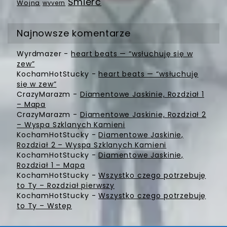
Śmierć
Wojna
wyvern
Najnowsze komentarze
Wyrdmazer
-
heart beats — “wsłuchuję się w
zew”
KochamHotStucky
-
heart beats — “wsłuchuję
się w zew”
CrazyMarazm
-
Diamentowe Jaskinie, Rozdział 1
– Mapa
CrazyMarazm
-
Diamentowe Jaskinie, Rozdział 2
– Wyspa Szklanych Kamieni
KochamHotStucky
-
Diamentowe Jaskinie,
Rozdział 2 – Wyspa Szklanych Kamieni
KochamHotStucky
-
Diamentowe Jaskinie,
Rozdział 1 – Mapa
KochamHotStucky
-
Wszystko czego potrzebuję
to Ty – Rozdział pierwszy
KochamHotStucky
-
Wszystko czego potrzebuję
to Ty – Wstęp