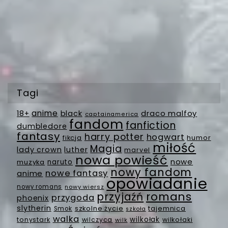
Tagi
anime
18+
black
draco malfoy
captainamerica
fandom
fanfiction
dumbledore
fantasy
harry potter
hogwart
fikcja
humor
miłość
Magia
lady crown
luther
marvel
nowa powieść
nowe
muzyka
naruto
nowy fandom
nowe fantasy
anime
opowiadanie
nowy romans
nowy wiersz
romans
przyjaźń
przygoda
phoenix
slytherin
szkolne życie
tajemnica
Smok
szkoła
walka
wilkołak
tonystark
wilczyca
wilkołaki
wilk