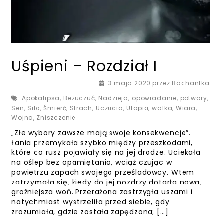
Uśpieni – Rozdział I
15 maja 2020
3 maja 2020
przez
Bachantka
Apokalipsa
,
Bezuczuć
,
Nadzieja
,
opowiadanie
,
potwory
,
Sen
,
Siła
,
Śmierć
,
Strach
,
Uczucia
,
Utopia
,
walka
,
Wiara
,
Wojna
,
Zniszczenie
„Złe wybory zawsze mają swoje konsekwencje”.
Łania przemykała szybko między przeszkodami,
które co rusz pojawiały się na jej drodze. Uciekała
na oślep bez opamiętania, wciąż czując w
powietrzu zapach swojego prześladowcy. Wtem
zatrzymała się, kiedy do jej nozdrzy dotarła nowa,
groźniejsza woń. Przerażona zastrzygła uszami i
natychmiast wystrzeliła przed siebie, gdy
zrozumiała, gdzie została zapędzona; […]