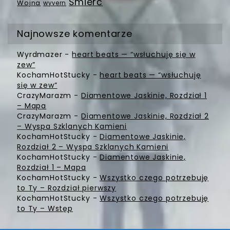
Śmierć
Wojna
wyvern
Najnowsze komentarze
Wyrdmazer
-
heart beats — “wsłuchuję się w
zew”
KochamHotStucky
-
heart beats — “wsłuchuję
się w zew”
CrazyMarazm
-
Diamentowe Jaskinie, Rozdział 1
– Mapa
CrazyMarazm
-
Diamentowe Jaskinie, Rozdział 2
– Wyspa Szklanych Kamieni
KochamHotStucky
-
Diamentowe Jaskinie,
Rozdział 2 – Wyspa Szklanych Kamieni
KochamHotStucky
-
Diamentowe Jaskinie,
Rozdział 1 – Mapa
KochamHotStucky
-
Wszystko czego potrzebuję
to Ty – Rozdział pierwszy
KochamHotStucky
-
Wszystko czego potrzebuję
to Ty – Wstęp