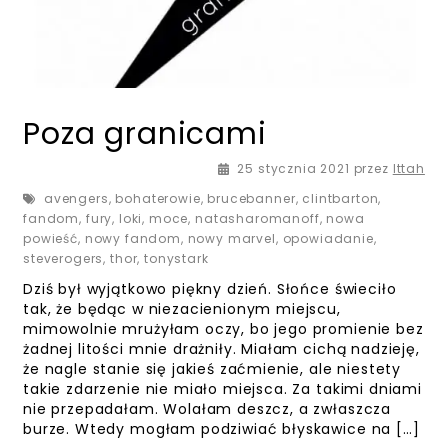
Poza granicami
25 stycznia 2021
przez
Ittah
avengers
,
bohaterowie
,
brucebanner
,
clintbarton
,
fandom
,
fury
,
loki
,
moce
,
natasharomanoff
,
nowa
powieść
,
nowy fandom
,
nowy marvel
,
opowiadanie
,
steverogers
,
thor
,
tonystark
Dziś był wyjątkowo piękny dzień. Słońce świeciło
tak, że będąc w niezacienionym miejscu,
mimowolnie mrużyłam oczy, bo jego promienie bez
żadnej litości mnie drażniły. Miałam cichą nadzieję,
że nagle stanie się jakieś zaćmienie, ale niestety
takie zdarzenie nie miało miejsca. Za takimi dniami
nie przepadałam. Wolałam deszcz, a zwłaszcza
burze. Wtedy mogłam podziwiać błyskawice na […]