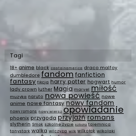
Tagi
anime
18+
black
draco malfoy
captainamerica
fandom
fanfiction
dumbledore
fantasy
harry potter
hogwart
fikcja
humor
miłość
Magia
lady crown
luther
marvel
nowa powieść
nowe
muzyka
naruto
nowy fandom
nowe fantasy
anime
opowiadanie
nowy romans
nowy wiersz
romans
przyjaźń
przygoda
phoenix
slytherin
szkolne życie
tajemnica
Smok
szkoła
walka
wilkołak
tonystark
wilczyca
wilkołaki
wilk