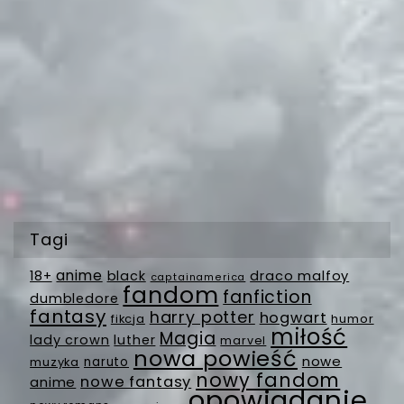
Tagi
anime
18+
black
draco malfoy
captainamerica
fandom
fanfiction
dumbledore
fantasy
harry potter
hogwart
fikcja
humor
miłość
Magia
lady crown
luther
marvel
nowa powieść
nowe
muzyka
naruto
nowy fandom
nowe fantasy
anime
opowiadanie