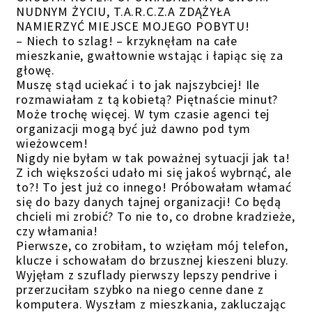
NUDNYM ŻYCIU, T.A.R.C.Z.A ZDĄŻYŁA
NAMIERZYĆ MIEJSCE MOJEGO POBYTU!
– Niech to szlag! – krzyknęłam na całe
mieszkanie, gwałtownie wstając i łapiąc się za
głowę.
Muszę stąd uciekać i to jak najszybciej! Ile
rozmawiałam z tą kobietą? Piętnaście minut?
Może trochę więcej. W tym czasie agenci tej
organizacji mogą być już dawno pod tym
wieżowcem!
Nigdy nie byłam w tak poważnej sytuacji jak ta!
Z ich większości udało mi się jakoś wybrnąć, ale
to?! To jest już co innego! Próbowałam włamać
się do bazy danych tajnej organizacji! Co będą
chcieli mi zrobić? To nie to, co drobne kradzieże,
czy włamania!
Pierwsze, co zrobiłam, to wzięłam mój telefon,
klucze i schowałam do brzusznej kieszeni bluzy.
Wyjęłam z szuflady pierwszy lepszy pendrive i
przerzuciłam szybko na niego cenne dane z
komputera. Wyszłam z mieszkania, zakluczając