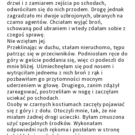
drzwi i z zamiarem zejścia po schodach,
odwróciłam się do nich przodem. Drogę jednak
zagradzało mi dwoje uzbrojonych, ubranych na
czarno agentów. Chciałam wyjąć broń,
schowaną pod ubraniem i wtedy zdałam sobie z
czegoś sprawę.
Nie wzięłam jej.
Przeklinając w duchu, stałam nieruchomo, tępo
patrząc się w przeciwników. Podniosłam ręce do
góry w geście poddania się, więc ci podeszli do
mnie bliżej. Uśmiechnęłam się pod nosem i
wytrąciłam jednemu z nich broń z rąk i
pozbawiłam go przytomności mocnym
uderzeniem w głowę. Drugiego, zanim zdążył
zareagować, postrzeliłam w nogę i zaczęłam
uciekać po schodach.
Osoby w czarnych kostiumach zaczęły pojawiać
się z góry i z dołu. Otoczyli mnie, tak, że nie
miałam żadnej drogi ucieczki. Byłam zmuszona
użyć specjalnych środków. Wykonałam
odpowiedni ruch rękoma i posłałam w stronę