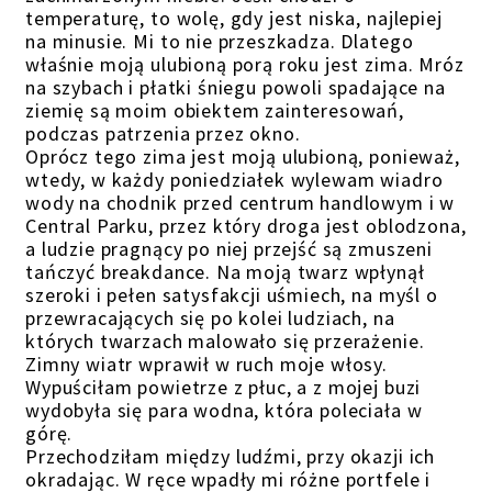
temperaturę, to wolę, gdy jest niska, najlepiej
na minusie. Mi to nie przeszkadza. Dlatego
właśnie moją ulubioną porą roku jest zima. Mróz
na szybach i płatki śniegu powoli spadające na
ziemię są moim obiektem zainteresowań,
podczas patrzenia przez okno.
Oprócz tego zima jest moją ulubioną, ponieważ,
wtedy, w każdy poniedziałek wylewam wiadro
wody na chodnik przed centrum handlowym i w
Central Parku, przez który droga jest oblodzona,
a ludzie pragnący po niej przejść są zmuszeni
tańczyć breakdance. Na moją twarz wpłynął
szeroki i pełen satysfakcji uśmiech, na myśl o
przewracających się po kolei ludziach, na
których twarzach malowało się przerażenie.
Zimny wiatr wprawił w ruch moje włosy.
Wypuściłam powietrze z płuc, a z mojej buzi
wydobyła się para wodna, która poleciała w
górę.
Przechodziłam między ludźmi, przy okazji ich
okradając. W ręce wpadły mi różne portfele i