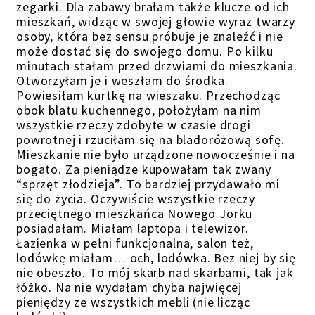
zegarki. Dla zabawy brałam także klucze od ich
mieszkań, widząc w swojej głowie wyraz twarzy
osoby, która bez sensu próbuje je znaleźć i nie
może dostać się do swojego domu. Po kilku
minutach stałam przed drzwiami do mieszkania.
Otworzyłam je i weszłam do środka.
Powiesiłam kurtkę na wieszaku. Przechodząc
obok blatu kuchennego, położyłam na nim
wszystkie rzeczy zdobyte w czasie drogi
powrotnej i rzuciłam się na bladoróżową sofę.
Mieszkanie nie było urządzone nowocześnie i na
bogato. Za pieniądze kupowałam tak zwany
“sprzęt złodzieja”. To bardziej przydawało mi
się do życia. Oczywiście wszystkie rzeczy
przeciętnego mieszkańca Nowego Jorku
posiadałam. Miałam laptopa i telewizor.
Łazienka w pełni funkcjonalna, salon też,
lodówkę miałam… och, lodówka. Bez niej by się
nie obeszło. To mój skarb nad skarbami, tak jak
łóżko. Na nie wydałam chyba najwięcej
pieniędzy ze wszystkich mebli (nie licząc