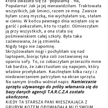
która uważała się za “popularną”. Ha,
Popularna! Jak ja jej nienawidziłam. Traktowała
wszystkich, jak śmieci, razem ze mną. Zawsze
byłam szarą myszką, nie wychylałam się, stałam
w cieniu. W końcu pewnego dnia wzięłam się w
garść i pokazałam, kto tu rządzi. Ośmieszyłam
ją przy wszystkich, a ona stała się
pośmiewiskiem całej szkoły. Była taka
zażenowana, że ją zmieniła.
Nigdy tego nie zapomnę.
Skrzyżowałam nogi i pochyliłam się nad
laptopem, biorąc łyka coli zostawionej na
oparciu sofy. To, co zobaczyłam przeraziło mnie
tak bardzo, że zakrztusiłam się napojem, który
właśnie przełykałam. Kaszlnęłam kilka razy i z
niedowierzaniem patrzyłam na ekran sprzętu.
Na samym środku widniał napis:
Namierzanie
sprzętu używanego do próby włamania się do
bazy danych agencji T.A.R.C.Z.A zostało
ukończone.
KIEDY TA STARSZA PANI MIESZKAJĄCA Z
GRUBYM KOTEM OPOWIADAŁA MI O SWOIM