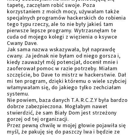
tapetę, zaczęłam robić swoje. Poza
korzystaniem z moich mocy, używałam także
specjalnych programów hackerskich do robienia
tego typu rzeczy, ale to nie były jakieś tam
pierwsze lepsze programy. Wytrzasnęłam te
cuda od mojego kolegi z więzienia o ksywce
Cwany Dave.
Jak sama nazwa wskazywała, był naprawdę
cwany. Ja jednak nie byłam od niego gorsza i,
kiedy zauważył mój potencjał, docenił mnie i
zaoferował pomoc w razie potrzeby. Miałam
szczęście, bo Dave to mistrz w hackerstwie. Dał
mi ten program, dzięki któremu o wiele szybciej
włamywałam się, do jakiego tylko zechciałam
systemu.
Nie powiem, baza danych T.A.R.C.Z.Y była bardzo
dobrze zabezpieczona. Mogłabym nawet
stwierdzić, że sam Biały Dom jest strzeżony
gorzej od tej organizacji.
Przez pewną chwilę w mojej głowie pojawiła się
myśl, że pakuję się do paszczy lwa i będzie ze