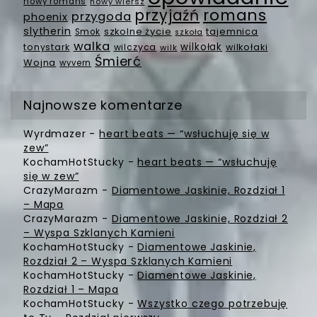
nowy romans
nowy wiersz
romans
przyjaźń
przygoda
phoenix
slytherin
szkolne życie
tajemnica
Smok
szkoła
walka
wilkołak
tonystark
wilczyca
wilkołaki
wilk
Śmierć
Wojna
wyvern
Najnowsze komentarze
Wyrdmazer
-
heart beats — “wsłuchuję się w
zew”
KochamHotStucky
-
heart beats — “wsłuchuję
się w zew”
CrazyMarazm
-
Diamentowe Jaskinie, Rozdział 1
– Mapa
CrazyMarazm
-
Diamentowe Jaskinie, Rozdział 2
– Wyspa Szklanych Kamieni
KochamHotStucky
-
Diamentowe Jaskinie,
Rozdział 2 – Wyspa Szklanych Kamieni
KochamHotStucky
-
Diamentowe Jaskinie,
Rozdział 1 – Mapa
KochamHotStucky
-
Wszystko czego potrzebuję