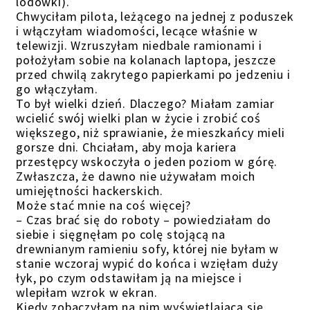
lodówki).
Chwyciłam pilota, leżącego na jednej z poduszek
i włączyłam wiadomości, lecące właśnie w
telewizji. Wzruszyłam niedbale ramionami i
położyłam sobie na kolanach laptopa, jeszcze
przed chwilą zakrytego papierkami po jedzeniu i
go włączyłam.
To był wielki dzień. Dlaczego? Miałam zamiar
wcielić swój wielki plan w życie i zrobić coś
większego, niż sprawianie, że mieszkańcy mieli
gorsze dni. Chciałam, aby moja kariera
przestępcy wskoczyła o jeden poziom w górę.
Zwłaszcza, że dawno nie używałam moich
umiejętności hackerskich.
Może stać mnie na coś więcej?
– Czas brać się do roboty – powiedziałam do
siebie i sięgnęłam po colę stojącą na
drewnianym ramieniu sofy, której nie byłam w
stanie wczoraj wypić do końca i wzięłam duży
łyk, po czym odstawiłam ją na miejsce i
wlepiłam wzrok w ekran.
Kiedy zobaczyłam na nim wyświetlającą się