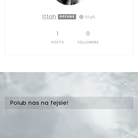
Ittah
Ittah
OFFLINE
1
0
POSTS
FOLLOWERS
Polub nas na fejsie!