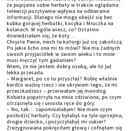
że popijanie sobie herbaty w trakcie oglądania
telewizji pozytywnie wpływa na odbieranie
informacji. Dlatego nie mogę obejść się bez
kubka gorącej herbatki, kocyka i Mruczka na
kolanach. W ogóle wiesz, co? Ostatnio
dowiedziałam się, że koty…
Chryste Panie, niech te katorgi już się zakończą.
Po jakie licho ona mi to mówi? Nie ma żadnych
swoich przyjaciółek w swoim wieku i to mnie
musi męczyć tym gadaniem?
Wiem, że nie jestem dobrą osobą, ale to już
lekka przesada.
– Margaret, po co tu przyszłaś? Robię właśnie
bardzo ważną rzecz i nie ukrywam tego, że mi
przeszkadzasz – przerwałam jej monolog.
Kobieta popatrzyła na mnie zdziwiona, po czym
otrząsnęła się i uniosła ręce do góry.
– No, tak… zapomniałabym! Nie mam czym
posłodzić herbaty. Czy byłabyś na tyle uprzejma,
drogie dziecko, i pożyczyłabyś mi cukier?
Zrezygnowana pokręciłam głową i cofnęłam się