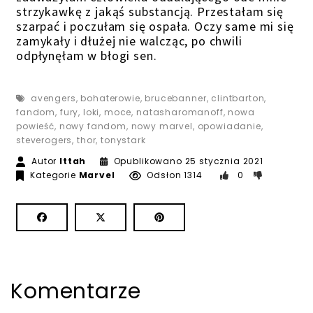
strzykawkę z jakąś substancją. Przestałam się
szarpać i poczułam się ospała. Oczy same mi się
zamykały i dłużej nie walcząc, po chwili
odpłynęłam w błogi sen.
avengers
,
bohaterowie
,
brucebanner
,
clintbarton
,
fandom
,
fury
,
loki
,
moce
,
natasharomanoff
,
nowa
powieść
,
nowy fandom
,
nowy marvel
,
opowiadanie
,
steverogers
,
thor
,
tonystark
Autor
Ittah
Opublikowano
25 stycznia 2021
Kategorie
Marvel
Odsłon 1314
0
Komentarze