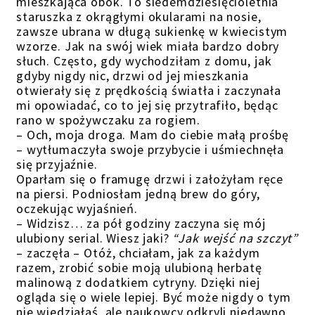
mieszkająca obok. To siedemdziesięcioletnia
staruszka z okrągłymi okularami na nosie,
zawsze ubrana w długą sukienkę w kwiecistym
wzorze. Jak na swój wiek miała bardzo dobry
słuch. Często, gdy wychodziłam z domu, jak
gdyby nigdy nic, drzwi od jej mieszkania
otwierały się z prędkością światła i zaczynała
mi opowiadać, co to jej się przytrafiło, będąc
rano w spożywczaku za rogiem.
– Och, moja droga. Mam do ciebie małą prośbę
– wytłumaczyła swoje przybycie i uśmiechnęła
się przyjaźnie.
Oparłam się o framugę drzwi i założyłam ręce
na piersi. Podniosłam jedną brew do góry,
oczekując wyjaśnień.
– Widzisz… za pół godziny zaczyna się mój
ulubiony serial. Wiesz jaki?
“Jak wejść na szczyt”
– zaczęła – Otóż, chciałam, jak za każdym
razem, zrobić sobie moją ulubioną herbatę
malinową z dodatkiem cytryny. Dzięki niej
ogląda się o wiele lepiej. Być może nigdy o tym
nie wiedziałaś, ale naukowcy odkryli niedawno,