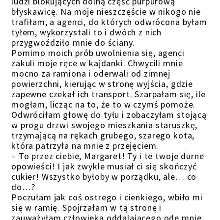
ludzi blokujących dolną część purpurową
błyskawicę. Na moje nieszczęście w nikogo nie
trafiłam, a agenci, do których odwrócona byłam
tyłem, wykorzystali to i dwóch z nich
przygwoździło mnie do ściany.
Pomimo moich prób uwolnienia się, agenci
zakuli moje ręce w kajdanki. Chwycili mnie
mocno za ramiona i oderwali od zimnej
powierzchni, kierując w stronę wyjścia, gdzie
zapewne czekał ich transport. Szarpałam się, ile
mogłam, licząc na to, że to w czymś pomoże.
Odwróciłam głowę do tyłu i zobaczyłam stojącą
w progu drzwi swojego mieszkania staruszkę,
trzymającą na rękach grubego, szarego kota,
która patrzyła na mnie z przejęciem.
– To przez ciebie, Margaret! Ty i te twoje durne
opowieści! I jak zwykle musiał ci się skończyć
cukier! Wszystko byłoby w porządku, ale… co
do…?
Poczułam jak coś ostrego i cienkiego, wbiło mi
się w ramię. Spojrzałam w tą stronę i
zauważyłam człowieka oddalającego ode mnie