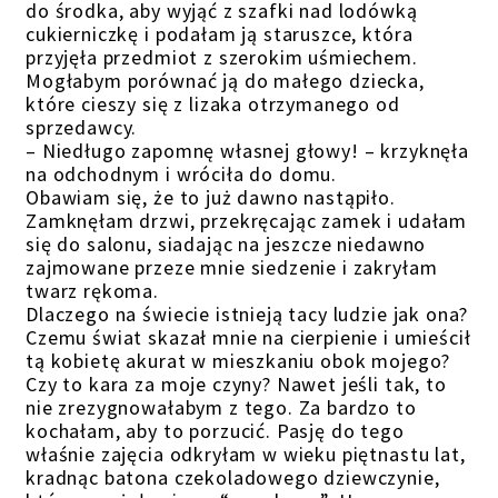
do środka, aby wyjąć z szafki nad lodówką
cukierniczkę i podałam ją staruszce, która
przyjęła przedmiot z szerokim uśmiechem.
Mogłabym porównać ją do małego dziecka,
które cieszy się z lizaka otrzymanego od
sprzedawcy.
– Niedługo zapomnę własnej głowy! – krzyknęła
na odchodnym i wróciła do domu.
Obawiam się, że to już dawno nastąpiło.
Zamknęłam drzwi, przekręcając zamek i udałam
się do salonu, siadając na jeszcze niedawno
zajmowane przeze mnie siedzenie i zakryłam
twarz rękoma.
Dlaczego na świecie istnieją tacy ludzie jak ona?
Czemu świat skazał mnie na cierpienie i umieścił
tą kobietę akurat w mieszkaniu obok mojego?
Czy to kara za moje czyny? Nawet jeśli tak, to
nie zrezygnowałabym z tego. Za bardzo to
kochałam, aby to porzucić. Pasję do tego
właśnie zajęcia odkryłam w wieku piętnastu lat,
kradnąc batona czekoladowego dziewczynie,