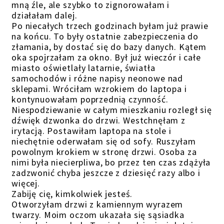
mną źle, ale szybko to zignorowałam i
działałam dalej.
Po niecałych trzech godzinach byłam już prawie
na końcu. To były ostatnie zabezpieczenia do
złamania, by dostać się do bazy danych. Kątem
oka spojrzałam za okno. Był już wieczór i całe
miasto oświetlały latarnie, światła
samochodów i różne napisy neonowe nad
sklepami. Wróciłam wzrokiem do laptopa i
kontynuowałam poprzednią czynność.
Niespodziewanie w całym mieszkaniu rozległ się
dźwięk dzwonka do drzwi. Westchnęłam z
irytacją. Postawiłam laptopa na stole i
niechętnie oderwałam się od sofy. Ruszyłam
powolnym krokiem w stronę drzwi. Osoba za
nimi była niecierpliwa, bo przez ten czas zdążyła
zadzwonić chyba jeszcze z dziesięć razy albo i
więcej.
Zabiję cię, kimkolwiek jesteś.
Otworzyłam drzwi z kamiennym wyrazem
twarzy. Moim oczom ukazała się sąsiadka