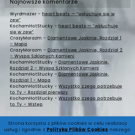
Najnowsze komentarze
Wyrdmazer
-
heart beats — “wsłuchuję się w
zew”
KochamHotStucky
-
heart beats — “wsłuchuję
się w zew”
CrazyMarazm
-
Diamentowe Jaskinie, Rozdział 1
– Mapa
CrazyMarazm
-
Diamentowe Jaskinie, Rozdział 2
– Wyspa Szklanych Kamieni
KochamHotStucky
-
Diamentowe Jaskinie,
Rozdział 2 – Wyspa Szklanych Kamieni
KochamHotStucky
-
Diamentowe Jaskinie,
Rozdział 1 – Mapa
KochamHotStucky
-
Wszystko czego potrzebuję
to Ty – Rozdział pierwszy
KochamHotStucky
-
Wszystko czego potrzebuję
to Ty – Wstęp
Strona korzysta z plików cookies w celu realizacji
usług i zgodnie z
Polityką Plików Cookies
naszego