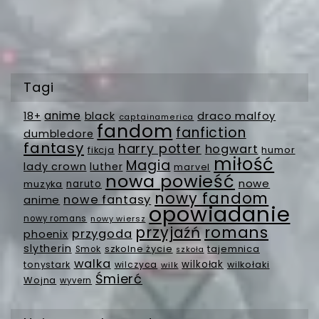
Tagi
anime
18+
black
draco malfoy
captainamerica
fandom
fanfiction
dumbledore
fantasy
harry potter
hogwart
fikcja
humor
miłość
Magia
lady crown
luther
marvel
nowa powieść
nowe
muzyka
naruto
nowy fandom
nowe fantasy
anime
opowiadanie
nowy romans
nowy wiersz
romans
przyjaźń
przygoda
phoenix
slytherin
szkolne życie
tajemnica
Smok
szkoła
walka
wilkołak
tonystark
wilczyca
wilkołaki
wilk
Śmierć
Wojna
wyvern