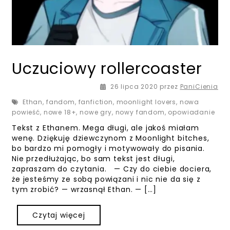
Uczuciowy rollercoaster
26 lipca 2020
26 lipca 2020
przez
PaniCienia
Ethan
,
fandom
,
fanfiction
,
moonlight lovers
,
nowa
powieść
,
nowe 18+
,
nowe gry
,
nowy fandom
,
opowiadanie
Tekst z Ethanem. Mega długi, ale jakoś miałam
wenę. Dziękuję dziewczynom z Moonlight bitches,
bo bardzo mi pomogły i motywowały do pisania.
Nie przedłużając, bo sam tekst jest długi,
zapraszam do czytania. — Czy do ciebie dociera,
że jesteśmy ze sobą powiązani i nic nie da się z
tym zrobić? — wrzasnął Ethan. — […]
Czytaj więcej