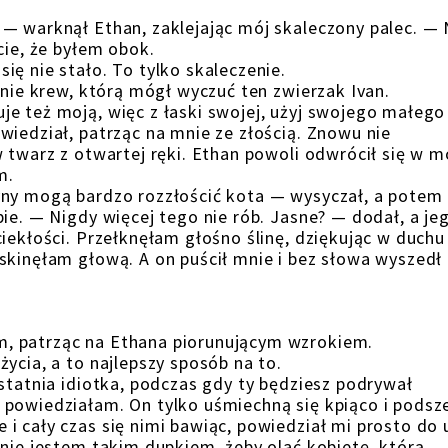
 — warknął Ethan, zaklejając mój skaleczony palec. —
cie, że byłem obok.
ę nie stało. To tylko skaleczenie.
ynie krew, którą mógł wyczuć ten zwierzak Ivan.
e też moją, więc z łaski swojej, użyj swojego małego
wiedział, patrząc na mnie ze złością. Znowu nie
 twarz z otwartej ręki. Ethan powoli odwrócił się w m
m.
yny mogą bardzo rozzłościć kota — wysyczał, a potem 
ie. — Nigdy więcej tego nie rób. Jasne? — dodał, a je
iekłości. Przełknęłam głośno ślinę, dziękując w duchu 
skinęłam głową. A on puścił mnie i bez słowa wyszedł 
, patrząc na Ethana piorunującym wzrokiem.
ycia, a to najlepszy sposób na to.
statnia idiotka, podczas gdy ty będziesz podrywał
 powiedziałam. On tylko uśmiechną się kpiąco i podsz
i cały czas się nimi bawiąc, powiedział mi prosto do 
 nie jestem takim dupkiem, żeby olać kobietę, którą