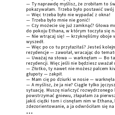
— Ty naprawdę myślisz, że zrobiłam to św
pokazywałam. Trzeba było postawić swój
— Więc trzeba było nie wypadać z okna!
— Trzeba było mnie nie gonić!
— Czy możecie się już zamknąć? Głowa mn
do pokoju Ethana, w którym toczyła się n
— Nie wtrącaj się! — krzyknęliśmy oboje
wyszedł.
— Więc po co tu przyłaziłaś? Jesteś kolej
rezydencje — zawołał, wracając do tematu
— Uważaj na słowa — warknęłam — Bo tak 
rezydencji. Więc jeśli nie będziesz uważa
— Złotko, ty nawet nie możesz palcem kiw
głupoty — zakpił.
— Mam cię po dziurki w nosie — warknęł
— A myślisz, że ja nie? Ciągle tylko jęczy
sytuację. Muszę niańczyć rozwydrzonego b
powstrzymać gniewu, złapałam za pierwszą
jakiś ciężki tom i cisnęłam nim w Ethana, k
zdezorientowanie, a ja odwróciłam się na 
***