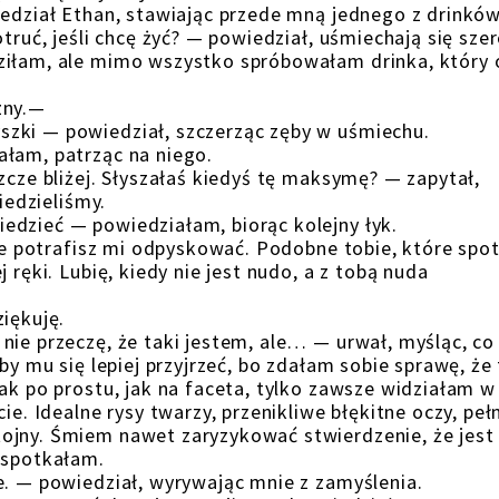
iedział Ethan, stawiając przede mną jednego z drinkó
truć, jeśli chcę żyć? — powiedział, uśmiechają się sze
ziłam, ale mimo wszystko spróbowałam drinka, który 
zny.—
zki — powiedział, szczerząc zęby w uśmiechu.
ałam, patrząc na niego.
zcze bliżej. Słyszałaś kiedyś tę maksymę? — zapytał,
iedzieliśmy.
edzieć — powiedziałam, biorąc kolejny łyk.
 ale potrafisz mi odpyskować. Podobne tobie, które sp
 ręki. Lubię, kiedy nie jest nudo, a z tobą nuda
iękuję.
nie przeczę, że taki jestem, ale… — urwał, myśląc, c
by mu się lepiej przyjrzeć, bo zdałam sobie sprawę, że
ak po prostu, jak na faceta, tylko zawsze widziałam w
ie. Idealne rysy twarzy, przenikliwe błękitne oczy, peł
ojny. Śmiem nawet zaryzykować stwierdzenie, że jest
 spotkałam.
e. — powiedział, wyrywając mnie z zamyślenia.