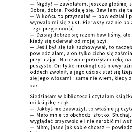
— Nigdy! — zawołałam, jeszcze głośniej s
Dobra, dobra. Poddaję się. Bawiłam się ta
— W końcu to przyznałaś — powiedział i p
wyrwało mi się z ust. Pierwszy raz nie bo
tego przyjemność.
— Dzisiaj dobrze się razem bawiliśmy, ale
kiedy się oderwał od mojej szyi.
— Jeśli byś się tak zachowywał, to zaczę
powiedziałam, a on tylko cicho się zaśmia
przytulając. Niepewnie położyłam rękę na
puszyste. On tylko mruknął coś niewyraźn
oddech zwolnił, a jego uścisk stał się lż
się jego włosami i sama nie wiem, kiedy 
***
Siedziałam w bibliotece i czytałam książ
mi książkę z rąk.
— Jakbyś nie zauważył, to właśnie ją czy
— Mało mnie to obchodzi złotko. Słuchaj, 
wyglądać przyzwoicie i nie narobić mi wst
— Mhm, jasne jak sobie chcesz — powiedz