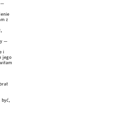
 —
ienie
am z
,
ry —
 i
h jego
awiłam
brał
 być,