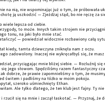
ie na nią, nie wspominając już o tym, że próbowała u
chotę ją uszkodzić — Zjeżdżaj stąd, bo nie ręczę za si
 wiele lepsza od ciebie.
przygody, to może. Innych takim strojem nie przyciągn
go tonu, na jaki było mnie stać.
atańczyć — powiedział widocznie rozbawiony całą syt
tał kiedy, tamta dziewczyna zniknęła nam z oczu.
tego zadowolony. Inaczej nie wykręcałbyś się, że masz
ział, przyciągając mnie bliżej siebie. — Rozluźnij się 
 się jego słowom. Spędziliśmy razem fantastyczny cza
 tak dobrze, że prawie zapomnieliśmy o tym, że musim
ed świtem i padliśmy na łóżko w moim pokoju.
zapytał, szeroko uśmiechnięty Ethan.
iłam. Ale tylko dlatego, że ten klub jest fajny. Ty nie
i rzucił się na mnie i zaczął łaskotać. — Przyznaj, że 