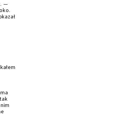
w. —
roko.
okazał
otkałem
o ma
 tak
 nim
ne