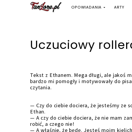
OPOWIADANIA
ARTY
Uczuciowy roller
Tekst z Ethanem. Mega długi, ale jakoś 
bardzo mi pomogły i motywowały do pisani
czytania.
— Czy do ciebie dociera, że jesteśmy ze s
Ethan.
— A czy do ciebie dociera, że nie mam zam
robić, a czego nie!
— A właśnie, że będę. Jesteś moim kielic