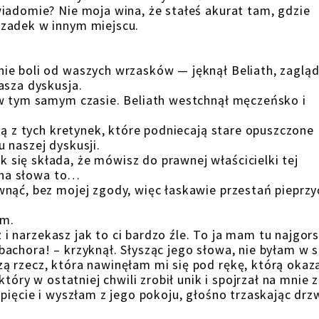
iadomie? Nie moja wina, że stałeś akurat tam, gdzie
 zadek w innym miejscu.
ie boli od waszych wrzasków — jęknął Beliath, zagląd
asza dyskusja.
 w tym samym czasie. Beliath westchnął męczeńsko i
ną z tych kretynek, które podniecają stare opuszczone
 naszej dyskusji.
się składa, że mówisz do prawnej właścicielki tej
ł na słowa to…
nąć, bez mojej zgody, więc łaskawie przestań pieprzy
am.
sz i narzekasz jak to ci bardzo źle. To ja mam tu najgor
achora! – krzyknął. Słysząc jego słowa, nie byłam w s
 rzecz, która nawinęłam mi się pod rękę, którą okaza
tóry w ostatniej chwili zrobił unik i spojrzał na mnie 
pięcie i wyszłam z jego pokoju, głośno trzaskając drz