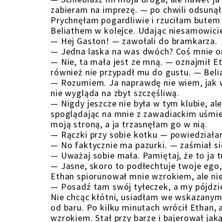
zabieram na imprezę. — po chwili odsunął
Prychnęłam pogardliwie i rzuciłam butem 
Beliathem w kolejce. Udając niesamowicie
— Hej Gaston! — zawołali do bramkarza.
— Jedna laska na was dwóch? Coś mnie omi
— Nie, ta mała jest ze mną. — oznajmił E
również nie przypadł mu do gustu. — Bel
— Rozumiem. Ja naprawdę nie wiem, jak w
nie wygląda na zbyt szczęśliwą.
— Nigdy jeszcze nie była w tym klubie, al
spoglądając na mnie z zawadiackim uśmi
moją stroną, a ja trzasnęłam go w nią.
— Rączki przy sobie kotku — powiedział
— No faktycznie ma pazurki. — zaśmiał się
— Uważaj sobie mała. Pamiętaj, że to ja 
— Jasne, skoro to podłechtuje twoje ego
Ethan spiorunował mnie wzrokiem, ale n
— Posadź tam swój tyłeczek, a my pójdzie
Nie chcąc kłótni, usiadłam we wskazanym,
od baru. Po kilku minutach wrócił Ethan, 
wzrokiem. Stał przy barze i bajerował jaką