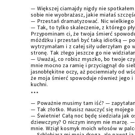
— Większej ciamajdy nigdy nie spotkałem
sobie nie wyobrażasz, jakie miałaś szczęś
— Przestań dramatyzować. Nic wielkiego si
— Tak, to tylko skaleczenie, z którego pł
Przypominam ci, że twoja śmierć spowoduj
móżdżku i przestań być taką idiotką — po
wytrzymałam i z całej siły uderzyłam go w
stronę. Tak złego jeszcze go nie widziała
— Uważaj, co robisz myszko, bo twoje cz
mnie mocno za ramię i przyciągnął do sieb
jasnobłękitne oczy, aż pociemniały od wśc
że moja śmierć spowoduje również jego i 
kuchni.
***
— Poważnie musimy tam iść? — zapytałam
— Tak złotko. Musisz nauczyć się mojego ż
— Świetnie! Całą noc będę siedziała jak o
dziewczyny? O niczym innym nie marzę. —
mnie. Wziął kosmyk moich włosów w palce 
— Schlebiasz mi moja droga, ale nawet ja