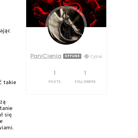
ając
PaniCienia
Cysia
OFFLINE
1
1
ć takie
POSTS
FOLLOWERS
szą
tanie
ł się
ze
wiami.