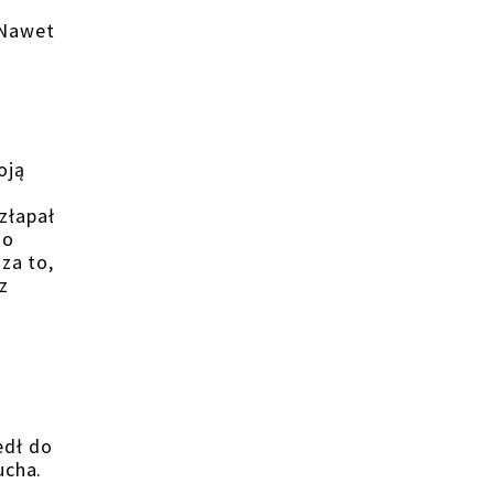
 Nawet
oją
złapał
go
za to,
z
edł do
ucha.