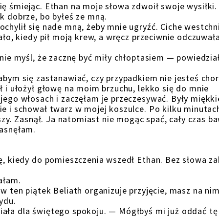
ię śmiejąc. Ethan na moje słowa zdwoił swoje wysiłki.
k dobrze, bo byłeś ze mną.
ochylił się nade mną, żeby mnie ugryźć. Ciche westchn
lało, kiedy pił moją krew, a wręcz przeciwnie odczuwał
 nie myśl, że zacznę być miły chłoptasiem — powiedział
łabym się zastanawiać, czy przypadkiem nie jesteś cho
ł i ułożył głowę na moim brzuchu, lekko się do mnie
 jego włosach i zaczęłam je przeczesywać. Były miękkie
ie i schował twarz w mojej koszulce. Po kilku minutac
ejszy. Zasnął. Ja natomiast nie mogąc spać, cały czas b
zasnęłam.
kę, kiedy do pomieszczenia wszedł Ethan. Bez słowa za
tałam.
w ten piątek Beliath organizuje przyjęcie, masz na nim
ydu.
iała dla świętego spokoju. — Mógłbyś mi już oddać tę