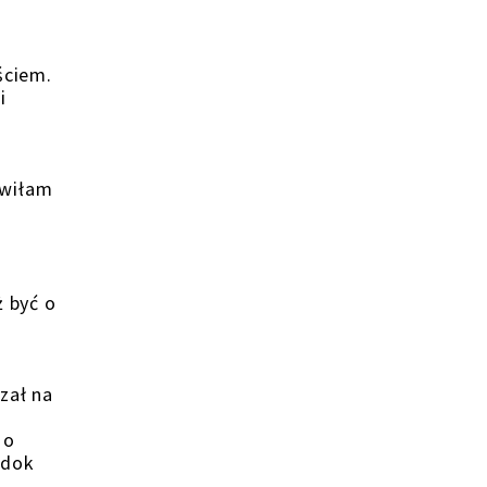
ściem.
i
awiłam
ż być o
zał na
 o
idok