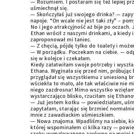
— Rozumiem. I postaram się też lepiej pr
uśmiechnął się.
— Skończyłaś już swojego drinka? — zapyt
napoje. “On wcale nie jest taki zły” – po
No i jego atrakcyjność aż bije po oczach.
Ethan wrócił z naszymi drinkami, a kiedy i
zaproponował mi taniec.
— Z chęcią, pójdę tylko do toalety i moż
— W porządku. Poczekam na ciebie. — odp
się w kolejce i czekałam.
Kiedy załatwiłam swoje potrzeby i wyszła
Ethana. Wyginała się przed nim, próbując
przyglądał się wszystkiemu z uniesioną br
wściekła to mało, ale tak właściwie nie m
niego zazdrosna! Mimo wszystko wzięłam
wystarczająco blisko, rzuciłam się Ethano
— Już jestem kotku — powiedziałam, uśmi
zapytałam, starając się brzmieć normalnie
mnie z zawadiackim uśmieszkiem.
— Nowa znajoma. Wpadliśmy na siebie, kie
której wspominałem ci kilka razy — powie
szoku wymalowanego zarówno na mojej twa