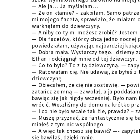
— Ale ja… Ja myślałam…
— Że on kłamie? – zakpiłam. Samo patrzen
mi mojego faceta, sprawiało, że miałam o
warknęłam do dziewczyny.
— A niby co ty mi możesz zrobić? Jestem o
— Dla facetów, którzy chcą jedno nocnej 
powiedziałam, używając najbardziej kpiące
— Dobra mała. Wystarczy tego. Idziemy z
Ethan i odciągnął mnie od tej dziewczyn.
— Co to było? To z tą dziewczyną. — zapy
— Ratowałam cię. Nie udawaj, że byłeś z 
dziewczynę.
— Obiecałem, że cię nie zostawię. — powied
zatańcz ze mną — zawołał, a ja poddałam
bawiąc się jak nigdy wcześniej. Było nam
wrócić. Weszliśmy do domu na krótko prz
— I co nie było wcale tak źle, prawda? – 
— Muszę przyznać, że fantastycznie się baw
miałeś z tym nic wspólnego.
— A więc tak chcesz się bawić? —- zapytał 
się bawiłaś, dzięki mnie.