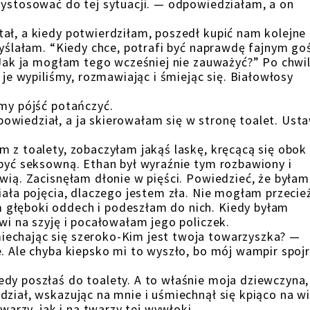
zystosować do tej sytuacji. — odpowiedziałam, a on
ał, a kiedy potwierdziłam, poszedł kupić nam kolejne
myślałam. “Kiedy chce, potrafi być naprawdę fajnym go
 Jak ja mogłam tego wcześniej nie zauważyć?” Po chwil
 je wypiliśmy, rozmawiając i śmiejąc się. Białowłosy
emy pójść potańczyć.
owiedział, a ja skierowałam się w stronę toalet. Ust
m z toalety, zobaczyłam jakąś laskę, kręcącą się obok
 być seksowną. Ethan był wyraźnie tym rozbawiony i
wią. Zacisnęłam dłonie w pięści. Powiedzieć, że byłam
iała pojęcia, dlaczego jestem zła. Nie mogłam przecie
 głęboki oddech i podeszłam do nich. Kiedy byłam
wi na szyję i pocałowałam jego policzek.
echając się szeroko-Kim jest twoja towarzyszka? —
. Ale chyba kiepsko mi to wyszło, bo mój wampir spojr
dy poszłaś do toalety. A to właśnie moja dziewczyna,
dział, wskazując na mnie i uśmiechnął się kpiąco na w
rzy, jak i na twarzy tej wywłoki.