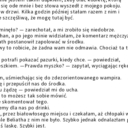
 się ode mnie i bez słowa wyszedł z mojego pokoju.
w drzwi. Kilka godzin później stałam razem z nim i
 szczęśliwą, że mogę tutaj być.
nęło? — zarechotał, a mi zrobiło się niedobrze.
than, a po jego minie widziałam, że komentarz mężczy
iath postanowił zapolować w środku.
y to robicie, że żadna wam nie odmawia. Chociaż ta 
e potrafi pokazać pazurki, kiedy chce. — powiedział,
eszkiem. —Prawda myszko? — zapytał, wyciągając ręk
am, uśmiechając się do zdezorientowanego wampira.
 i przepuścił nas do środka.
tu żądzę — powiedział mi do ucha.
, to możesz tak sobie mówić.
ie skomentował tego.
my dla nas po drinki.
 przez białowłosego miejscu i czekałam, aż chłopaki 
ale Beliatha z nim nie było. Szybko jednak odnalazłam
ś laskę. Szybki jest.