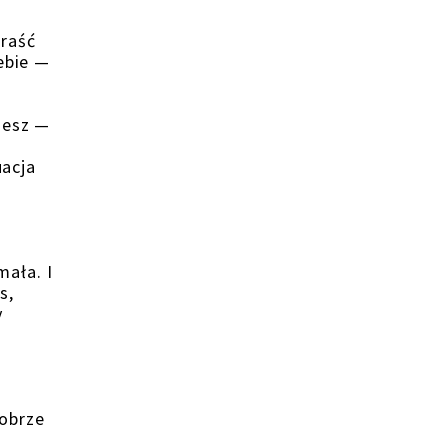
kraść
ebie —
iesz —
uacja
mała. I
s,
y
dobrze