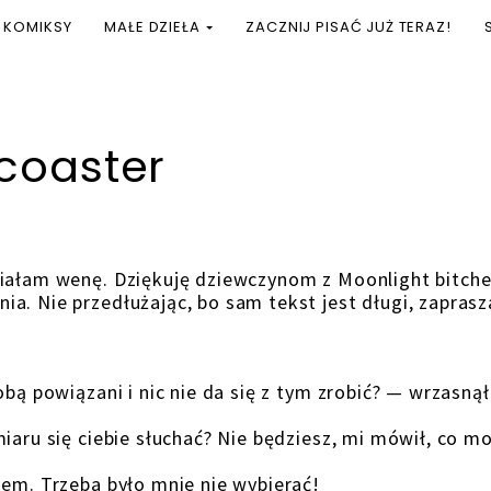
KOMIKSY
MAŁE DZIEŁA
ZACZNIJ PISAĆ JUŻ TERAZ!
coaster
miałam wenę. Dziękuję dziewczynom z Moonlight bitch
a. Nie przedłużając, bo sam tekst jest długi, zapras
obą powiązani i nic nie da się z tym zrobić? — wrzasnął
iaru się ciebie słuchać? Nie będziesz, mi mówił, co m
hem. Trzeba było mnie nie wybierać!