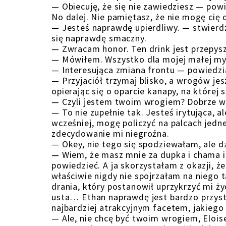
— Obiecuję, że się nie zawiedziesz — pow
No dalej. Nie pamiętasz, że nie mogę cię o
— Jesteś naprawdę upierdliwy. — stwierd
się naprawdę smaczny.
— Zwracam honor. Ten drink jest przepys
— Mówiłem. Wszystko dla mojej małej mys
— Interesująca zmiana frontu — powiedzi
— Przyjaciół trzymaj blisko, a wrogów jes
opierając się o oparcie kanapy, na której s
— Czyli jestem twoim wrogiem? Dobrze wi
— To nie zupełnie tak. Jesteś irytująca,
wcześniej, mogę policzyć na palcach jednej
zdecydowanie mi niegroźna.
— Okey, nie tego się spodziewałam, ale dz
— Wiem, że masz mnie za dupka i chama i 
powiedzieć. A ja skorzystałam z okazji, że
właściwie nigdy nie spojrzałam na niego t
drania, który postanowił uprzykrzyć mi życ
usta… Ethan naprawdę jest bardzo przyst
najbardziej atrakcyjnym facetem, jakiego
— Ale, nie chcę być twoim wrogiem, Elois