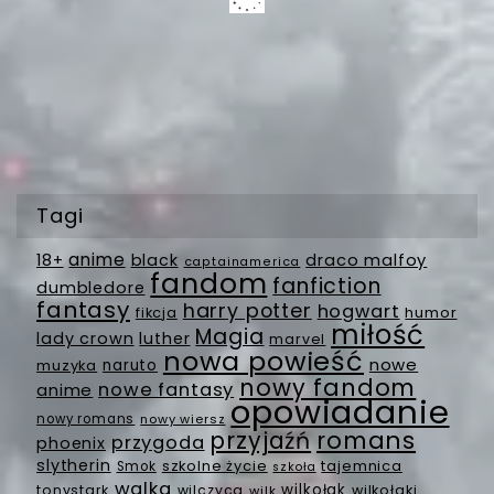
Tagi
anime
18+
black
draco malfoy
captainamerica
fandom
fanfiction
dumbledore
fantasy
harry potter
hogwart
fikcja
humor
miłość
Magia
lady crown
luther
marvel
nowa powieść
nowe
muzyka
naruto
nowy fandom
nowe fantasy
anime
opowiadanie
nowy romans
nowy wiersz
romans
przyjaźń
przygoda
phoenix
slytherin
szkolne życie
tajemnica
Smok
szkoła
walka
wilkołak
tonystark
wilczyca
wilkołaki
wilk