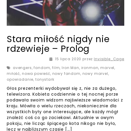
Stara miłość nigdy nie
rdzewieje – Prolog
17 lipca 2020
15 lipca 2020
przez
Invisible_Cage
avengers
,
fandom
,
film
,
Iron Man
,
ironman
,
marvel
,
miłość
,
nowa powieść
,
nowy fandom
,
nowy marvel
,
opowiadanie
,
tonystark
Głos prezenterki wydobywał się z, nie za dużego,
telewizora. Kobieta codziennie o tej nocnej porze
podawała swoim widzom najświeższe wiadomości z
kraju. Mówiła o wielu rzeczach, niekoniecznie dla
wszystkich były one interesujące, ale każdy mógł
znaleźć coś co go zaciekawi. Aktualnie w owym
pokoju, nie licząc śpiącego kota nikogo nie było,
lecz w najbliższym czasie […]