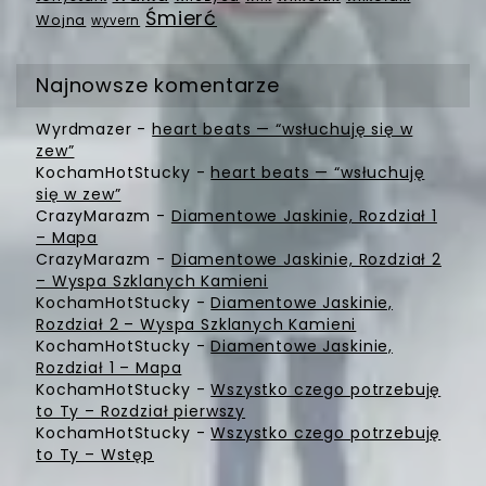
Śmierć
Wojna
wyvern
Najnowsze komentarze
Wyrdmazer
-
heart beats — “wsłuchuję się w
zew”
KochamHotStucky
-
heart beats — “wsłuchuję
się w zew”
CrazyMarazm
-
Diamentowe Jaskinie, Rozdział 1
– Mapa
CrazyMarazm
-
Diamentowe Jaskinie, Rozdział 2
– Wyspa Szklanych Kamieni
KochamHotStucky
-
Diamentowe Jaskinie,
Rozdział 2 – Wyspa Szklanych Kamieni
KochamHotStucky
-
Diamentowe Jaskinie,
Rozdział 1 – Mapa
KochamHotStucky
-
Wszystko czego potrzebuję
to Ty – Rozdział pierwszy
KochamHotStucky
-
Wszystko czego potrzebuję
to Ty – Wstęp