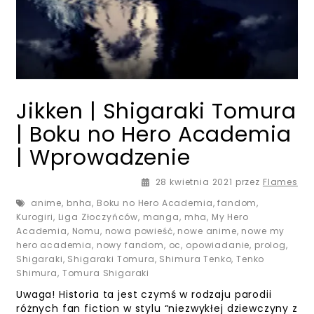
Jikken | Shigaraki Tomura
| Boku no Hero Academia
| Wprowadzenie
28 kwietnia 2021
przez
Flames
anime
,
bnha
,
Boku no Hero Academia
,
fandom
,
Kurogiri
,
Liga Złoczyńców
,
manga
,
mha
,
My Hero
Academia
,
Nomu
,
nowa powieść
,
nowe anime
,
nowe my
hero academia
,
nowy fandom
,
oc
,
opowiadanie
,
prolog
,
Shigaraki
,
Shigaraki Tomura
,
Shimura Tenko
,
Tenko
Shimura
,
Tomura Shigaraki
Uwaga! Historia ta jest czymś w rodzaju parodii
różnych fan fiction w stylu “niezwykłej dziewczyny z