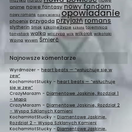
nowe
muzyka
naruto
nowy fandom
nowe fantasy
anime
opowiadanie
nowy romans
nowy wiersz
romans
przyjaźń
przygoda
phoenix
slytherin
szkolne życie
tajemnica
Smok
szkoła
walka
wilkołak
tonystark
wilczyca
wilkołaki
wilk
Śmierć
Wojna
wyvern
Najnowsze komentarze
Wyrdmazer
-
heart beats — “wsłuchuję się w
zew”
KochamHotStucky
-
heart beats — “wsłuchuję
się w zew”
CrazyMarazm
-
Diamentowe Jaskinie, Rozdział 1
– Mapa
CrazyMarazm
-
Diamentowe Jaskinie, Rozdział 2
– Wyspa Szklanych Kamieni
KochamHotStucky
-
Diamentowe Jaskinie,
Rozdział 2 – Wyspa Szklanych Kamieni
KochamHotStucky
-
Diamentowe Jaskinie,