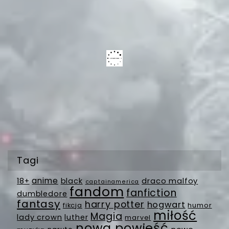
Tagi
anime
18+
black
draco malfoy
captainamerica
fandom
fanfiction
dumbledore
fantasy
harry potter
hogwart
fikcja
humor
miłość
Magia
lady crown
luther
marvel
nowa powieść