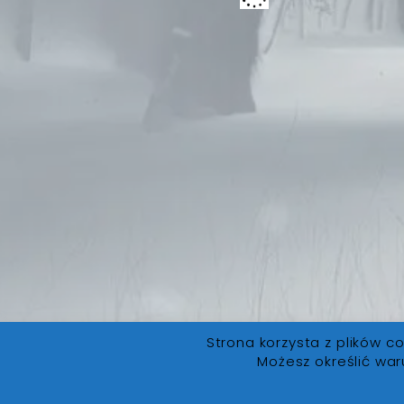
Strona korzysta z plików co
Możesz określić war
FanLore.pl
© 2019. Wszystkie