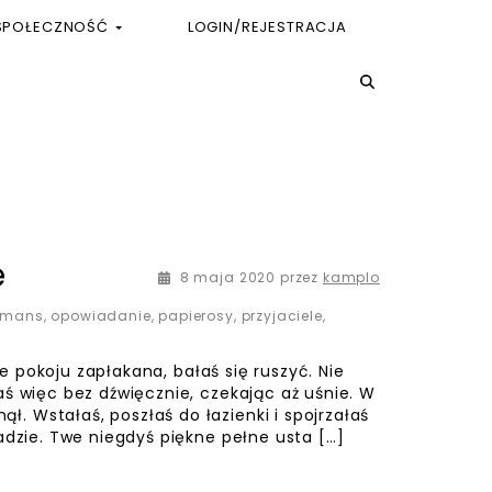
SPOŁECZNOŚĆ
LOGIN/REJESTRACJA
e
17 maja 2020
8 maja 2020
przez
kamplo
omans
,
opowiadanie
,
papierosy
,
przyjaciele
,
ie pokoju zapłakana, bałaś się ruszyć. Nie
aś więc bez dźwięcznie, czekając aż uśnie. W
 Wstałaś, poszłaś do łazienki i spojrzałaś
adzie. Twe niegdyś piękne pełne usta […]