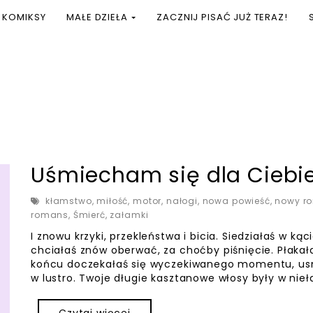
KOMIKSY
MAŁE DZIEŁA
ZACZNIJ PISAĆ JUŻ TERAZ!
Uśmiecham się dla Ciebi
kłamstwo
,
miłość
,
motor
,
nałogi
,
nowa powieść
,
nowy r
romans
,
Śmierć
,
załamki
I znowu krzyki, przekleństwa i bicia. Siedziałaś w kąc
chciałaś znów oberwać, za choćby piśnięcie. Płakał
końcu doczekałaś się wyczekiwanego momentu, usnął.
w lustro. Twoje długie kasztanowe włosy były w nieł