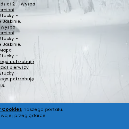
zdział 2 – Wyspa
amieni
Stucky
-
Jaskinie,
– Wyspa
amieni
Stucky
-
Jaskinie,
– Mapa
Stucky
-
ego potrzebuję
ział pierwszy
Stucky
-
ego potrzebuję
ęp
w Cookies
naszego portalu.
Twojej przeglądarce.
ści
|
Polityka Cookies
|
Kontakt