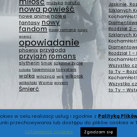
miłość
muzyka
naruto
Jaskinie, Ro
nowa powieść
Szklanych K
nowe
nowe anime
KochamHot
nowy
fantasy
Diamentowe 
fandom
Rozdział 2 
nowy romans
nowy
Szklanych K
wiersz
opowiadanie
KochamHot
Diamentowe 
przygoda
phoenix
Rozdział 1 
romans
przyjaźń
KochamHot
slytherin
szkolne życie
Smok
Wszystko cz
tajemnica
tonystark
szkoła
to Ty – Rozd
walka
wilkołak
wilczyca
wilk
KochamHot
Wojna
wilkołaki
wyvern
Wszystko cz
Śmierć
to Ty – Wst
okies w celu realizacji usług i zgodnie z
Polityką Plikó
unki przechowywania lub dostępu do plików cookies w 
 prawa zastrzeżone |
O Nas
|
Regulamin
|
Polityka Prywatno
Ustawienia cookies
Zgadzam się