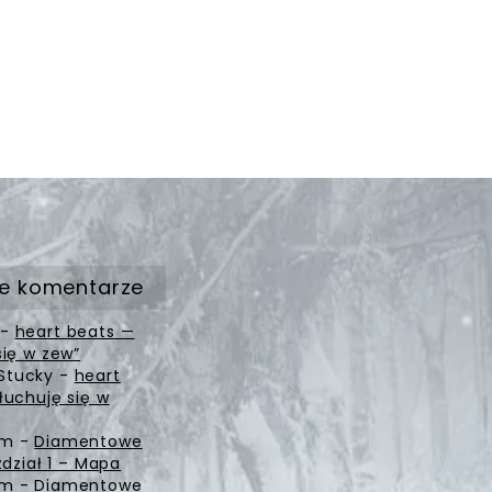
e komentarze
-
heart beats —
się w zew”
Stucky
-
heart
łuchuję się w
zm
-
Diamentowe
zdział 1 – Mapa
zm
-
Diamentowe