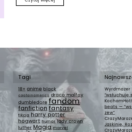
Czytaj więcej
Tagi
Najnowsz
anime
18+
black
Wyrdmazer
draco malfoy
“wsłuchuję 
captainamerica
fandom
KochamHot
dumbledore
beats — “ws
fantasy
fanfiction
zew”
harry potter
fikcja
CrazyMara
hogwart
lady crown
humor
Jaskinie, Ro
Magia
luther
marvel
CrazyMara