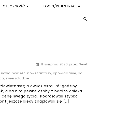
SPOŁECZNOŚĆ
LOGIN/REJESTRACJA
27 sierpnia 2020
11 sierpnia 2020
przez
Serek
,
nowa powieść
,
nowe fantasy
,
opowiadanie
,
pół
ca
,
zwierzoludzie
 dziewiętnastą a dwudziestą. Pół godziny
ek, a na nim pewne osoby z bardzo daleka.
za cenę swego życia. Podróżowali szybko
nt jeszcze kiedy znajdowali się […]