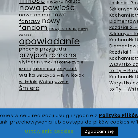
miłość
muzyka
naruto
Jaskinie, Ro
nowa powieść
Szklanych K
nowe
nowe anime
KochamHot
nowy
fantasy
Diamentowe 
fandom
Rozdział 2 
nowy romans
nowy
Szklanych K
wiersz
opowiadanie
KochamHot
Diamentowe 
przygoda
phoenix
Rozdział 1 
romans
przyjaźń
KochamHot
slytherin
szkolne życie
Smok
Wszystko cz
tajemnica
tonystark
szkoła
to Ty – Rozd
walka
wilkołak
wilczyca
wilk
KochamHot
Wojna
wilkołaki
wyvern
Wszystko cz
Śmierć
to Ty – Wst
okies w celu realizacji usług i zgodnie z
Polityką Plikó
unki przechowywania lub dostępu do plików cookies w 
 prawa zastrzeżone |
O Nas
|
Regulamin
|
Polityka Prywatno
Ustawienia cookies
Zgadzam się