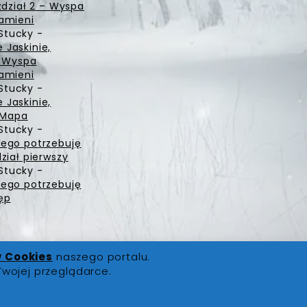
zdział 2 – Wyspa
amieni
Stucky
-
Jaskinie,
– Wyspa
amieni
Stucky
-
Jaskinie,
– Mapa
Stucky
-
ego potrzebuję
ział pierwszy
Stucky
-
ego potrzebuję
ęp
w Cookies
naszego portalu.
Twojej przeglądarce.
ści
|
Polityka Cookies
|
Kontakt