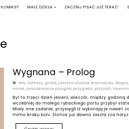
KOMIKSY
MAŁE DZIEŁA
ZACZNIJ PISAĆ JUŻ TERAZ!
ie
Wygnana – Prolog
elfy
,
fantasy
,
gildie
,
jaszczuroludzie
,
krasnoludy
,
Magia
smoki
,
poszukiwacze przygód
,
przygoda
,
przyjaźń
,
tajemni
Był to trzeci dzień jesieni, wieczór, między godziną
wcześniej do małego rybackiego portu przybył stat
Miały one zadanie, przysięgli iż wykonają je nawet 
mimo braku koni. Słońce już dawno zaszła zza horyzo