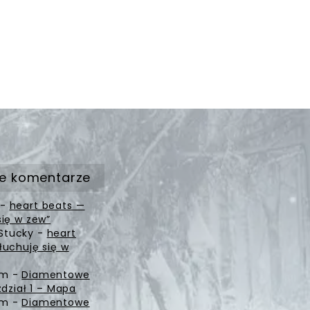
e komentarze
-
heart beats —
się w zew”
Stucky
-
heart
łuchuję się w
zm
-
Diamentowe
zdział 1 – Mapa
zm
-
Diamentowe