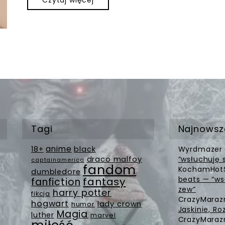
Czytaj więcej
Tagi
Najnowsz
anime
18+
black
Wyrdmazer
draco malfoy
“wsłuchuję 
captainamerica
fandom
KochamHot
dumbledore
beats — “ws
fantasy
fanfiction
zew”
harry potter
fikcja
CrazyMara
hogwart
lady crown
humor
Jaskinie, Ro
Magia
luther
marvel
CrazyMara