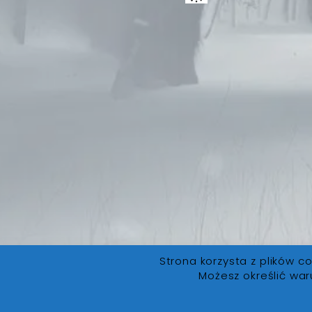
Strona korzysta z plików co
Możesz określić war
FanLore.pl
© 2019. Wszystkie