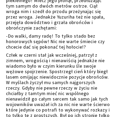
piekielnego! Miecz jego płonął, przedłużając
tym samym do dwóch metrów ostrze. Ciął
wroga nim i szedł do przodu przeżynając się
przez wroga. Jednakże Yuzuriha też nie spała,
przejęła dowództwo i grzała obrońców i
obrończynie zachętami:
-Do walki, damy radę! To tylko stado bez
honorowych sępów! Nic nie warte śmiecie czy
chcecie dać się pokonać tej hołocie!?
Człek w czerni stał jak wcześniej, patrzył z
zimnem, wrogością i nienawiścią jednakże nie
wiadomo było w czyim kierunku śle swoje
wężowe spojrzenie. Spostrzegł cień który biegł
lasem omijając niewidocznie pozycje obrońców.
W myślach życzył mu samych najgorszych
rzeczy. Gdyby nie pewne rzeczy w życiu nie
chciałby z tamtym mieć nic wspólnego
nienawidził go całym sercem tak samo jak tych
wojowników uważał ich za nic nie warte ścierwo
które jedynie co potrafi to wykonywać rozkazy i
to tylko te z prostszych. Był po ich stronie tylko