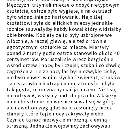
Mężczyźni trzymali miecze o dosyć nietypowym
kształcie, ostrze było wygięte, a na ostrzach
było widać linie po hartowaniu. Najbliżej
kształtowi była do elfickich mieczy jednakże
różnice zauważyłby każdy kowal który widziałby
obie bronie. Kobiety za to były uzbrojone we
włócznie, a raczej glewię, ale też o równie
egzotycznym kształcie co miecze. Mierzyły
ponad 2 metry gdzie ostrze stanowiło około 40
centymetrów. Poruszali się wręcz bezgłośnie
wśród drzew i nocy, byli czujni, szukali co chwilę
zagrożenia. Tejże nocy las był niezwykle cichy,
nie było nawet w nim słychać zwierząt, krzaków.
Ta cisza była ich utrapieniem, atmosfera była
tak gęsta, że można by ciąć ją nożem. Nikt się
nie odzywał, wszyscy parli do przodu. A księżyc
na nieboskłonie leniwie przesuwał się w górę,
ale nawet on wyglądał na przesłonięty przez
chmury które tejże nocy zakrywały niebo.
Czyniąc tą noc niezwykle mroczną, ciemną i
straszną. Jednakże wojownicy zachowywali