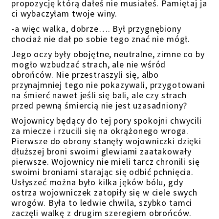
propozycję którą dałeś nie musiałeś. Pamiętaj ja
ci wybaczyłam twoje winy.
-a więc walka, dobrze…. Był przygnębiony
chociaż nie dał po sobie tego znać nie mógł.
Jego oczy były obojętne, neutralne, zimne co by
mogło wzbudzać strach, ale nie wśród
obrońców. Nie przestraszyli się, albo
przynajmniej tego nie pokazywali, przygotowani
na śmierć nawet jeśli się bali, ale czy strach
przed pewną śmiercią nie jest uzasadniony?
Wojownicy będący do tej pory spokojni chwycili
za miecze i rzucili się na okrążonego wroga.
Pierwsze do obrony stanęły wojowniczki dzięki
dłuższej broni swoimi glewiami zaatakowały
pierwsze. Wojownicy nie mieli tarcz chronili się
swoimi broniami starając się odbić pchnięcia.
Usłyszeć można było kilka jęków bólu, gdy
ostrza wojowniczek zatopiły się w ciele swych
wrogów. Była to ledwie chwila, szybko tamci
zaczęli walkę z drugim szeregiem obrońców.