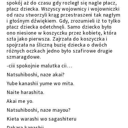
spokój aż do czasu gdy rozległ się nagle płacz,
płacz dziecka. Wszyscy wojownicy i wojowniczki
od razu stworzyli krąg przestraszeni tak nagłym
i głośnym dźwiękiem. Gdy, zrozumieli iż to tylko
płacz dziecka odetchnęli. Samo dziecko było
ono niesione w koszyczku przez kobietę, która
szła jako pierwsza. Zajrzała do koszyczka i
spojrzała na śliczną buzię dziecka o dwóch
różnych oczkach jedno było szafirowe drugie
szmaragdowe.
-ciii spokojnie malutka cii…
Natsuhiboshi, naze akai?
Yube kanashii yume wo mita.
Naite harashita.
Akai me yo.
Natsuhiboshi, naze mayou?
Kieta warashi wo sagashiteru
Dakara kanashii