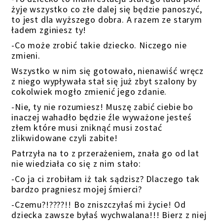
żyje wszystko co złe dalej się będzie panoszyć,
to jest dla wyższego dobra. A razem ze starym
ładem zginiesz ty!
-Co może zrobić takie dziecko. Niczego nie
zmieni.
Wszystko w nim się gotowało, nienawiść wręcz
z niego wypływała stał się już zbyt szalony by
cokolwiek mogło zmienić jego zdanie.
-Nie, ty nie rozumiesz! Muszę zabić ciebie bo
inaczej wahadło będzie źle wyważone jesteś
złem które musi zniknąć musi zostać
zlikwidowane czyli zabite!
Patrzyła na to z przerażeniem, znała go od lat
nie wiedziała co się z nim stało:
-Co ja ci zrobiłam iż tak sądzisz? Dlaczego tak
bardzo pragniesz mojej śmierci?
-Czemu?!????!! Bo zniszczyłaś mi życie! Od
dziecka zawsze byłaś wychwalana!!! Bierz z niej