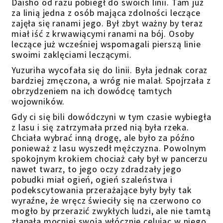
Daisho od razu pobiegł do swoich linii. Tam już
za linią jedna z osób mająca zdolności leczące
zajęła się ranami jego. Był zbyt ważny by teraz
miał iść z krwawiącymi ranami na bój. Osoby
leczące już wcześniej wspomagali pierszą linie
swoimi zaklęciami leczącymi.
Yuzuriha wycofała się do linii. Była jednak coraz
bardziej zmęczona, a wróg nie malał. Spojrzała z
obrzydzeniem na ich dowódcę tamtych
wojowników.
Gdy ci się bili dowódczyni w tym czasie wybiegła
z lasu i się zatrzymała przed nią była rzeka.
Chciała wybrać inną drogę, ale było za późno
ponieważ z lasu wyszedł mężczyzna. Powolnym
spokojnym krokiem chociaż cały był w pancerzu
nawet twarz, to jego oczy zdradzały jego
pobudki miał ogień, ogień szaleństwa i
podekscytowania przerażające były były tak
wyraźne, że wręcz świeciły się na czerwono co
mogło by przerazić zwykłych ludzi, ale nie tamtą
złapała mocniej swoją włócznie celując w niego.