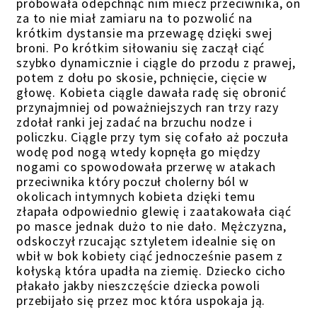
próbowała odepchnąć nim miecz przeciwnika, on
za to nie miał zamiaru na to pozwolić na
krótkim dystansie ma przewagę dzięki swej
broni. Po krótkim siłowaniu się zaczął ciąć
szybko dynamicznie i ciągle do przodu z prawej,
potem z dołu po skosie, pchnięcie, cięcie w
głowę. Kobieta ciągle dawała radę się obronić
przynajmniej od poważniejszych ran trzy razy
zdołał ranki jej zadać na brzuchu nodze i
policzku. Ciągle przy tym się cofało aż poczuła
wodę pod nogą wtedy kopnęła go między
nogami co spowodowała przerwę w atakach
przeciwnika który poczuł cholerny ból w
okolicach intymnych kobieta dzięki temu
złapała odpowiednio glewię i zaatakowała ciąć
po masce jednak dużo to nie dało. Mężczyzna,
odskoczył rzucając sztyletem idealnie się on
wbił w bok kobiety ciąć jednocześnie pasem z
kołyską która upadła na ziemię. Dziecko cicho
płakało jakby nieszczęście dziecka powoli
przebijało się przez moc która uspokaja ją.