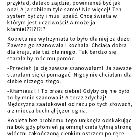
przykład, daleko zajdzie, powinieneś być jak
ona! A ja robiłem tyle samo! Nie więcej! Ten
system był zły i musi upaść. Chcę świata w
którym jest uczciwości! A może ja
kłamie!??!?!?!?
Kobieta nie wytrzymała to było dla niej za dużo!
Zawsze go szanowała i kochała. Chciała dobra
dla kraju, ale też dla niego. Tak bardzo się
starała by móc mu pomóc.
-Przecież ja cię zawsze szanowałam! Ja zawsze
starałam się ci pomagać. Nigdy nie chciałam dla
ciebie niczego złego.
-Kłamiesz!!! To przez ciebie! Gdyby cię nie było
to by mnie szanowali! A teraz zdychaj!
Mężczyzna zaatakował od razu po tych słowach,
a z miecza buchnął jęzor ognia.
Kobieta bez problemu tego uniknęła odskakując
na bok gdy płomień ją ominął cieła tylnią stroną
włóczni zakończoną cienkim ostrzem po ręce.