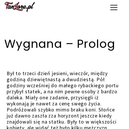
Toggle 
Wygnana – Prolog
Był to trzeci dzień jesieni, wieczór, między
godziną dziewiętnastą a dwudziestą. Pół
godziny wcześniej do małego rybackiego portu
przybył statek, a na nim pewne osoby z bardzo
daleka. Miały one zadanie, przysięgli iż
wykonają je nawet za cenę swego życia.
Podróżowali szybko mimo braku koni. Słońce
już dawno zaszła zza horyzont jeszcze kiedy
znajdowali się na statku. Były to w większości
kobiety, ale widać też było kilku mężczyzn.