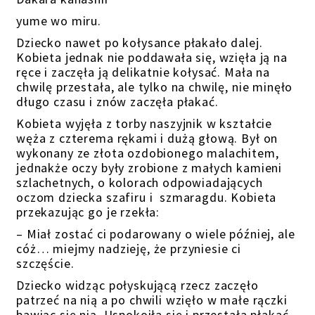
yume wo miru.
Dziecko nawet po kołysance płakało dalej.
Kobieta jednak nie poddawała się, wzięła ją na
ręce i zaczęła ją delikatnie kołysać. Mała na
chwilę przestała, ale tylko na chwilę, nie minęło
długo czasu i znów zaczęła płakać.
Kobieta wyjęła z torby naszyjnik w kształcie
węża z czterema rękami i dużą głową. Był on
wykonany ze złota ozdobionego malachitem,
jednakże oczy były zrobione z małych kamieni
szlachetnych, o kolorach odpowiadających
oczom dziecka szafiru i szmaragdu. Kobieta
przekazując go je rzekła:
– Miał zostać ci podarowany o wiele później, ale
cóż… miejmy nadzieję, że przyniesie ci
szczęście.
Dziecko widząc połyskującą rzecz zaczęło
patrzeć na nią a po chwili wzięło w małe rączki
bawiąc się nią. Uspokoiła się i przestała płakać.