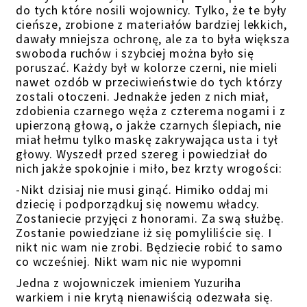
do tych które nosili wojownicy. Tylko, że te były
cieńsze, zrobione z materiałów bardziej lekkich,
dawały mniejsza ochronę, ale za to była większa
swoboda ruchów i szybciej można było się
poruszać. Każdy był w kolorze czerni, nie mieli
nawet ozdób w przeciwieństwie do tych którzy
zostali otoczeni. Jednakże jeden z nich miał,
zdobienia czarnego węża z czterema nogami i z
upierzoną głową, o jakże czarnych ślepiach, nie
miał hełmu tylko maskę zakrywająca usta i tył
głowy. Wyszedł przed szereg i powiedział do
nich jakże spokojnie i miło, bez krzty wrogości:
-Nikt dzisiaj nie musi ginąć. Himiko oddaj mi
dziecię i podporządkuj się nowemu władcy.
Zostaniecie przyjęci z honorami. Za swą służbę.
Zostanie powiedziane iż się pomyliliście się. I
nikt nic wam nie zrobi. Będziecie robić to samo
co wcześniej. Nikt wam nic nie wypomni
Jedna z wojowniczek imieniem Yuzuriha
warkiem i nie krytą nienawiścią odezwała się.