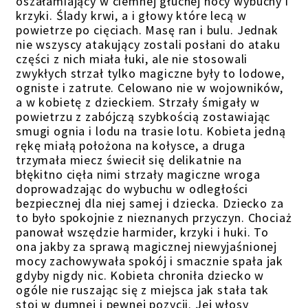
oszałamiający w ciemnej głuchej nocy wybuchy i
krzyki. Ślady krwi, a i głowy które lecą w
powietrze po cięciach. Masę ran i bulu. Jednak
nie wszyscy atakujący zostali posłani do ataku
części z nich miała łuki, ale nie stosowali
zwykłych strzał tylko magiczne były to lodowe,
ogniste i zatrute. Celowano nie w wojowników,
a w kobietę z dzieckiem. Strzały śmigały w
powietrzu z zabójczą szybkością zostawiając
smugi ognia i lodu na trasie lotu. Kobieta jedną
rękę miałą położona na kołysce, a druga
trzymała miecz świecił się delikatnie na
błękitno cięła nimi strzały magiczne wroga
doprowadzając do wybuchu w odległości
bezpiecznej dla niej samej i dziecka. Dziecko za
to było spokojnie z nieznanych przyczyn. Chociaż
panował wszędzie harmider, krzyki i huki. To
ona jakby za sprawą magicznej niewyjaśnionej
mocy zachowywała spokój i smacznie spała jak
gdyby nigdy nic. Kobieta chroniła dziecko w
ogóle nie ruszając się z miejsca jak stała tak
stoi w dumnej i pewnej pozycji. Jej włosy