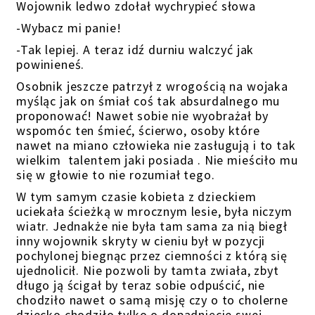
Wojownik ledwo zdołał wychrypieć słowa
-Wybacz mi panie!
-Tak lepiej. A teraz idź durniu walczyć jak
powinieneś.
Osobnik jeszcze patrzył z wrogością na wojaka
myśląc jak on śmiał coś tak absurdalnego mu
proponować! Nawet sobie nie wyobrażał by
wspomóc ten śmieć, ścierwo, osoby które
nawet na miano człowieka nie zasługują i to tak
wielkim talentem jaki posiada . Nie mieściło mu
się w głowie to nie rozumiał tego.
W tym samym czasie kobieta z dzieckiem
uciekała ścieżką w mrocznym lesie, była niczym
wiatr. Jednakże nie była tam sama za nią biegł
inny wojownik skryty w cieniu był w pozycji
pochylonej biegnąc przez ciemności z którą się
ujednolicił. Nie pozwoli by tamta zwiała, zbyt
długo ją ścigał by teraz sobie odpuścić, nie
chodziło nawet o samą misję czy o to cholerne
dziecko chodziło tylko o dopadnięcie swej