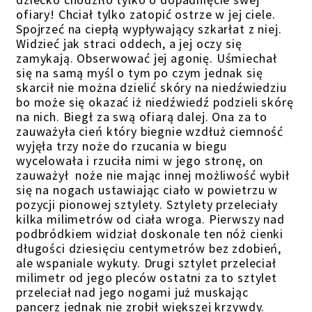
ofiary! Chciał tylko zatopić ostrze w jej ciele.
Spojrzeć na ciepłą wypływający szkarłat z niej.
Widzieć jak straci oddech, a jej oczy się
zamykają. Obserwować jej agonię. Uśmiechał
się na samą myśl o tym po czym jednak się
skarcił nie można dzielić skóry na niedźwiedziu
bo może się okazać iż niedźwiedź podzieli skórę
na nich. Biegł za swą ofiarą dalej. Ona za to
zauważyła cień który biegnie wzdłuż ciemność
wyjęła trzy noże do rzucania w biegu
wycelowała i rzuciła nimi w jego stronę, on
zauważył noże nie mając innej możliwość wybił
się na nogach ustawiając ciało w powietrzu w
pozycji pionowej sztylety. Sztylety przeleciały
kilka milimetrów od ciała wroga. Pierwszy nad
podbródkiem widział doskonale ten nóż cienki
długości dziesięciu centymetrów bez zdobień,
ale wspaniale wykuty. Drugi sztylet przeleciał
milimetr od jego pleców ostatni za to sztylet
przeleciał nad jego nogami już muskając
pancerz jednak nie zrobił większej krzywdy.