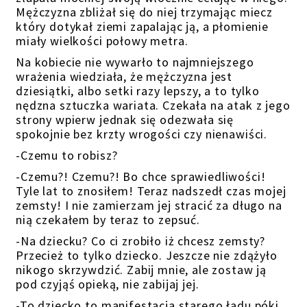
Mężczyzna zbliżał się do niej trzymając miecz
który dotykał ziemi zapalając ją, a płomienie
miały wielkości połowy metra.
Na kobiecie nie wywarło to najmniejszego
wrażenia wiedziała, że mężczyzna jest
dziesiątki, albo setki razy lepszy, a to tylko
nędzna sztuczka wariata. Czekała na atak z jego
strony wpierw jednak się odezwała się
spokojnie bez krzty wrogości czy nienawiści.
-Czemu to robisz?
-Czemu?! Czemu?! Bo chce sprawiedliwości!
Tyle lat to znosiłem! Teraz nadszedł czas mojej
zemsty! I nie zamierzam jej stracić za długo na
nią czekałem by teraz to zepsuć.
-Na dziecku? Co ci zrobiło iż chcesz zemsty?
Przecież to tylko dziecko. Jeszcze nie zdążyło
nikogo skrzywdzić. Zabij mnie, ale zostaw ją
pod czyjąś opieką, nie zabijaj jej.
-To dziecko to manifestacja starego ładu póki