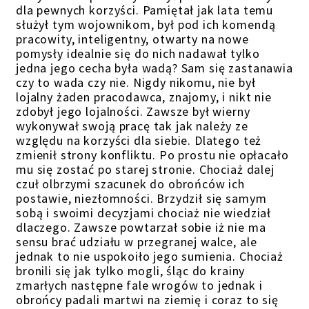
dla pewnych korzyści. Pamiętał jak lata temu
służył tym wojownikom, był pod ich komendą
pracowity, inteligentny, otwarty na nowe
pomysły idealnie się do nich nadawał tylko
jedna jego cecha była wadą? Sam się zastanawia
czy to wada czy nie. Nigdy nikomu, nie był
lojalny żaden pracodawca, znajomy, i nikt nie
zdobył jego lojalności. Zawsze był wierny
wykonywał swoją pracę tak jak należy ze
względu na korzyści dla siebie. Dlatego też
zmienił strony konfliktu. Po prostu nie opłacało
mu się zostać po starej stronie. Chociaż dalej
czuł olbrzymi szacunek do obrońców ich
postawie, niezłomności. Brzydził się samym
sobą i swoimi decyzjami chociaż nie wiedział
dlaczego. Zawsze powtarzał sobie iż nie ma
sensu brać udziału w przegranej walce, ale
jednak to nie uspokoiło jego sumienia. Chociaż
bronili się jak tylko mogli, śląc do krainy
zmarłych następne fale wrogów to jednak i
obrońcy padali martwi na ziemię i coraz to się