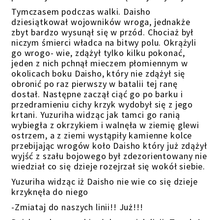
Tymczasem podczas walki. Daisho
dziesiątkował wojowników wroga, jednakże
zbyt bardzo wysunął się w przód. Chociaż był
niczym śmierci władca na bitwy polu. Okrążyli
go wrogo- wie, zdążył tylko kilku pokonać,
jeden z nich pchnął mieczem płomiennym w
okolicach boku Daisho, który nie zdążył się
obronić po raz pierwszy w batalii tej ranę
dostał. Następne zaczął ciąć go po barku i
przedramieniu cichy krzyk wydobył się z jego
krtani. Yuzuriha widząc jak tamci go ranią
wybiegła z okrzykiem i walnęła w ziemię glewi
ostrzem, a z ziemi wystąpiły kamienne kolce
przebijając wrogów koło Daisho który już zdążył
wyjść z szału bojowego był zdezorientowany nie
wiedział co się dzieje rozejrzał się wokół siebie.
Yuzuriha widząc iż Daisho nie wie co się dzieje
krzyknęła do niego
-Zmiataj do naszych linii!! Już!!!