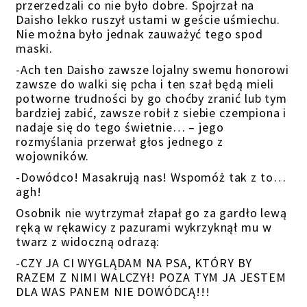
przerzedzali co nie było dobre. Spojrzał na
Daisho lekko ruszył ustami w geście uśmiechu.
Nie można było jednak zauważyć tego spod
maski.
-Ach ten Daisho zawsze lojalny swemu honorowi
zawsze do walki się pcha i ten szał będą mieli
potworne trudności by go choćby zranić lub tym
bardziej zabić, zawsze robił z siebie czempiona i
nadaje się do tego świetnie… – jego
rozmyślania przerwał głos jednego z
wojowników.
-Dowódco! Masakrują nas! Wspomóż tak z to…
agh!
Osobnik nie wytrzymał złapał go za gardło lewą
ręką w rękawicy z pazurami wykrzyknął mu w
twarz z widoczną odrazą:
-CZY JA CI WYGLĄDAM NA PSA, KTÓRY BY
RAZEM Z NIMI WALCZYł! POZA TYM JA JESTEM
DLA WAS PANEM NIE DOWÓDCĄ!!!