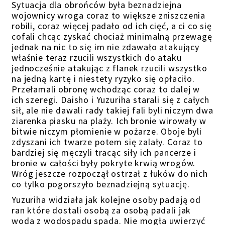
Sytuacja dla obrońców była beznadziejna
wojownicy wroga coraz to większe zniszczenia
robili, coraz więcej padało od ich cięć, a ci co się
cofali chcąc zyskać chociaż minimalną przewagę
jednak na nic to się im nie zdawało atakujący
właśnie teraz rzucili wszystkich do ataku
jednocześnie atakując z flanek rzucili wszystko
na jedną kartę i niestety ryzyko się opłaciło.
Przełamali obronę wchodząc coraz to dalej w
ich szeregi. Daisho i Yuzuriha starali się z całych
sił, ale nie dawali rady takiej fali byli niczym dwa
ziarenka piasku na plaży. Ich bronie wirowały w
bitwie niczym płomienie w pożarze. Oboje byli
zdyszani ich twarze potem się zalały. Coraz to
bardziej się męczyli tracąc siły ich pancerze i
bronie w całości były pokryte krwią wrogów.
Wróg jeszcze rozpoczął ostrzał z łuków do nich
co tylko pogorszyło beznadziejną sytuację.
Yuzuriha widziała jak kolejne osoby padają od
ran które dostali osobą za osobą padali jak
woda z wodospadu spada. Nie mogła uwierzyć