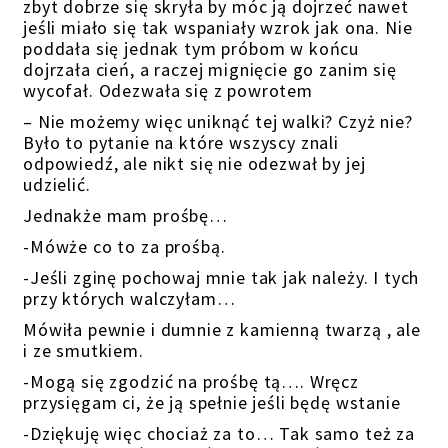
zbyt dobrze się skryła by móc ją dojrzeć nawet
jeśli miało się tak wspaniały wzrok jak ona. Nie
poddała się jednak tym próbom w końcu
dojrzała cień, a raczej mignięcie go zanim się
wycofał. Odezwała się z powrotem
– Nie możemy więc uniknąć tej walki? Czyż nie?
Było to pytanie na które wszyscy znali
odpowiedź, ale nikt się nie odezwał by jej
udzielić.
Jednakże mam prośbę…
-Mówże co to za prośbą.
-Jeśli zginę pochowaj mnie tak jak należy. I tych
przy których walczyłam…
Mówiła pewnie i dumnie z kamienną twarzą , ale
i ze smutkiem.
-Mogą się zgodzić na prośbę tą…. Wręcz
przysięgam ci, że ją spełnie jeśli będę wstanie
-Dziękuję więc chociaż za to… Tak samo też za