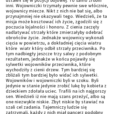
ustawił się w pozycji bojowej. To samo zrobili
inni. Wojowniczki trzymały pewnie swe włócznie,
wojownicy miecze. Nikt z nich nie bał się, albo
przynajmniej nie okazywali tego. Wiedzieli, że ta
misja może kosztować ich życie, zgodzili się z
poczucia lojalności i honoru. Z cienia zaczęły
nadlatywać strzały które zmierzałyby odebrać
obrońców życie. Jednakże wojownicy wykonali
cięcia w powietrzu, a dokładniej cięcia wiatru
które wiatr który odbił strzały przeciwnika. Po
tym nadbiegły jeszcze trzy salwy z podobnym
rezultatem, jednakże w końcu pojawiły się
sylwetki wojowników przeciwnika, które
wychodziły z cienii drzew. Tym bardziej się
zbliżali tym bardziej było widać ich sylwetki.
Wojowników i wojowniczki byli w szoku. Byli
jedynie w stanie jedynie zrobić lukę by kobieta z
dzieckiem zdołała uciec. Trafili na ich najgorszy
sen. Wiedzieli iż nie mają szans przeżyć, albo są
one niezwykle niskie. Zbyt niskie by stawiać na
szali cel zadania. Tajemniczy ludzie się
zatrzymali, każdy z nich miał pancerz podobny