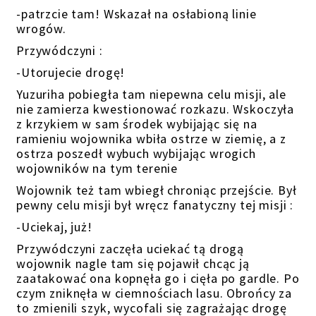
-patrzcie tam! Wskazał na osłabioną linie
wrogów.
Przywódczyni :
-Utorujecie drogę!
Yuzuriha pobiegła tam niepewna celu misji, ale
nie zamierza kwestionować rozkazu. Wskoczyła
z krzykiem w sam środek wybijając się na
ramieniu wojownika wbiła ostrze w ziemię, a z
ostrza poszedł wybuch wybijając wrogich
wojowników na tym terenie
Wojownik też tam wbiegł chroniąc przejście. Był
pewny celu misji był wręcz fanatyczny tej misji :
-Uciekaj, już!
Przywódczyni zaczęła uciekać tą drogą
wojownik nagle tam się pojawił chcąc ją
zaatakować ona kopnęła go i cięła po gardle. Po
czym zniknęła w ciemnościach lasu. Obrońcy za
to zmienili szyk, wycofali się zagrażając drogę