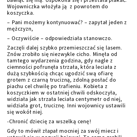
Wojowniczka włożyła ją z powrotem do
koszyczka.
– Pani możemy kontynuować? – zapytał jeden z
mężczyzn,
– Oczywiście – odpowiedziała stanowczo.
Zaczęli dalej szybko przemieszczać się lasem.
Znów zrobiło się niezwykle cicho. Minęła od
tamtego wydarzenia godzina, gdy nagle z
ciemności pofrunęła strzała, która leciała z
dużą szybkością chcąc ugodzić swą ofiarę
grotem z czarną trucizną, zdolną posłać do
piachu cel chwilę po trafieniu. Kobieta z
koszyczkiem w ostatniej chwili odskoczyła,
widziała jak strzała leciała centymetr od niej,
widziała grot, truciznę. Inni wojownicy ustawili
się wokół niej.
-Chronić dziecię za wszelką cenę!
Gdy to mówił złapał mocniej za swój miecz i