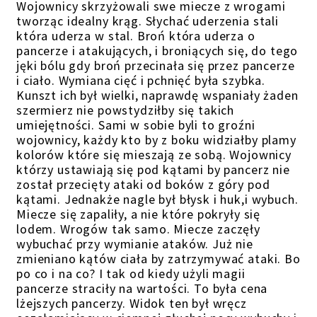
Wojownicy skrzyżowali swe miecze z wrogami
tworząc idealny krąg. Słychać uderzenia stali
która uderza w stal. Broń która uderza o
pancerze i atakujących, i broniących się, do tego
jęki bólu gdy broń przecinała się przez pancerze
i ciało. Wymiana cięć i pchnięć była szybka.
Kunszt ich był wielki, naprawdę wspaniały żaden
szermierz nie powstydziłby się takich
umiejętności. Sami w sobie byli to groźni
wojownicy, każdy kto by z boku widziałby plamy
kolorów które się mieszają ze sobą. Wojownicy
którzy ustawiają się pod kątami by pancerz nie
został przecięty ataki od boków z góry pod
kątami. Jednakże nagle był błysk i huk,i wybuch.
Miecze się zapaliły, a nie które pokryły się
lodem. Wrogów tak samo. Miecze zaczęły
wybuchać przy wymianie ataków. Już nie
zmieniano kątów ciała by zatrzymywać ataki. Bo
po co i na co? I tak od kiedy użyli magii
pancerze straciły na wartości. To była cena
lżejszych pancerzy. Widok ten był wręcz