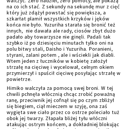
walczyć. Zero nadziei, zero pomocy, ale pokażą
na co ich stać. Z sekundy na sekundę mur z cięć
który już zdążył powstać się powiększa, a
szkarłat plamił wszystkich krzyków i jęków
końca nie było. Yuzuriha starała się bronić też
innych, nie dawała ale rady, ciosów zbyt dużo
padało aby towarzysze nie ginęli. Padali tak
szybko iż po dziesięciu minutach tylko oni na
polu bitwy stali, Daisho i Yuzuriha. Poranieni,
styrani, zalani potem , ale i wściekli jak diabli.
Wtem jeden z łuczników w kobietę założył
strzałę na cięciwę i wycelował, celnym okiem
przymierzył i spuścił cięciwę posyłając strzałę w
powietrze.
Himiko walczyła za pomocą swej broni. W tej
chwili pchnęła włócznią chcąc zrobić poważną
ranę, przeciwnik jej cofnął się po czym zbliżył
się biegiem, ciął mieczem w szyję, ona zaś
wygięta swe ciało przez co ostrze poleciało tuż
obok jej twarzy. Złapała bliżej tyłu włóczni
atakując ostrym końcem, a dokładniej blokując