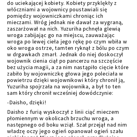
do uciekającej kobiety. Kobiety przyklękły z
włóczniami a wojownicy poustawiali się
pomiędzy wojowniczkami chroniąc ich
mieczami. Wróg jednak nie dawał za wygraną,
zaszarżował na nich. Yuzuriha pchnęła glewią
wroga zabijając go na miejscu, zauważając
wroga po lewej cieła jego rękę po czym wbiła w
oko wroga ostrze, tamten ryknął z bólu po czym
w drgawkach zmarł. Jednak do niej doskoczył
wojownik cienia ciął po pancerzu na szczęście
bez użycia magii, a za nim nastąpiło cięcie które
zabiło by wojowniczkę głowa jego poleciała w
powietrzu dzięki wojownikowi który chronił ją,
Yuzuriha spojrzała na wojownika, a był to ten
sam który chronił wcześniej dowódczynie:
-Daisho, dzięki!
Daisho z furią wyskoczył z linii ciąć mieczem
płomiennym w okolicach brzuchu wroga, a
następnego od boku wziął. Szał przejął nad nim
władzę oczy jego ogień opanował ogień szału