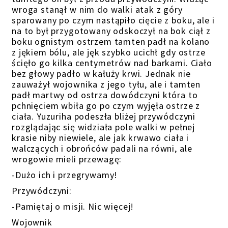
wroga stanął w nim do walki atak z góry
sparowany po czym nastąpiło cięcie z boku, ale i
na to był przygotowany odskoczył na bok ciął z
boku ognistym ostrzem tamten padł na kolano
z jękiem bólu, ale jęk szybko ucichł gdy ostrze
ścięło go kilka centymetrów nad barkami. Ciało
bez głowy padło w kałuży krwi. Jednak nie
zauważył wojownika z jego tyłu, ale i tamten
padł martwy od ostrza dowódczyni która to
pchnięciem wbiła go po czym wyjęła ostrze z
ciała. Yuzuriha podeszła bliżej przywódczyni
rozglądając się widziała pole walki w pełnej
krasie niby niewiele, ale jak krwawo ciała i
walczących i obrońców padali na równi, ale
wrogowie mieli przewagę:
-Dużo ich i przegrywamy!
Przywódczyni:
-Pamiętaj o misji. Nic więcej!
Wojownik