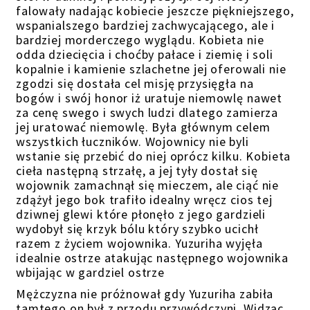
falowały nadając kobiecie jeszcze piękniejszego,
wspanialszego bardziej zachwycającego, ale i
bardziej morderczego wyglądu. Kobieta nie
odda dziecięcia i choćby pałace i ziemię i soli
kopalnie i kamienie szlachetne jej oferowali nie
zgodzi się dostała cel misję przysięgła na
bogów i swój honor iż uratuje niemowlę nawet
za cenę swego i swych ludzi dlatego zamierza
jej uratować niemowlę. Była głównym celem
wszystkich łuczników. Wojownicy nie byli
wstanie się przebić do niej oprócz kilku. Kobieta
cieła następną strzałę, a jej tyły dostał się
wojownik zamachnął się mieczem, ale ciąć nie
zdążył jego bok trafiło idealny wręcz cios tej
dziwnej glewi które płonęło z jego gardzieli
wydobył się krzyk bólu który szybko ucichł
razem z życiem wojownika. Yuzuriha wyjęła
idealnie ostrze atakując następnego wojownika
wbijając w gardziel ostrze
Mężczyzna nie próżnował gdy Yuzuriha zabiła
tamtego on był z przodu przywódczyni. Widząc