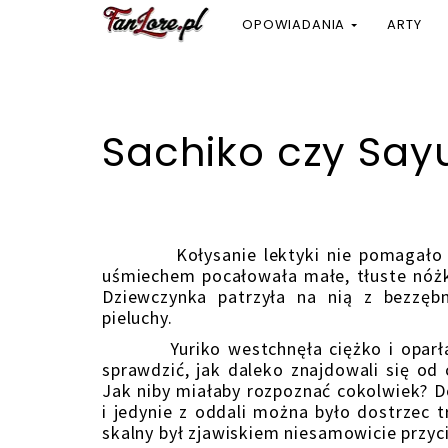
OPOWIADANIA
ARTY
Sachiko czy Sayu
Kołysanie lektyki nie pomagało Yuri
uśmiechem pocałowała małe, tłuste nóżki
Dziewczynka patrzyła na nią z bezzęb
pieluchy.
Yuriko westchnęła ciężko i oparła si
sprawdzić, jak daleko znajdowali się od 
Jak niby miałaby rozpoznać cokolwiek? 
i jedynie z oddali można było dostrzec t
skalny był zjawiskiem niesamowicie przy