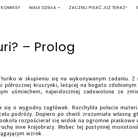
KOMIKSY
MAŁE DZIEŁA
ZACZNIJ PISAĆ JUŻ TERAZ!
ri? – Prolog
ko w skupieniu się na wykonywanym zadaniu. Z 
 półrocznej kruszynki, leżącej na bogato zdobionym
nym uśmiechem, najwidoczniej zadowolona ze zmie
ę o wygodny zagłówek. Rozchyliła połacie materia
celu podróży. Dopiero po chwili zrozumiała własną g
Dookoła rozpościerał się widok na ogromne piaskowe
rochę inne krajobrazy. Wobec tej pustynnej monotoni
ciągającym wzrok.