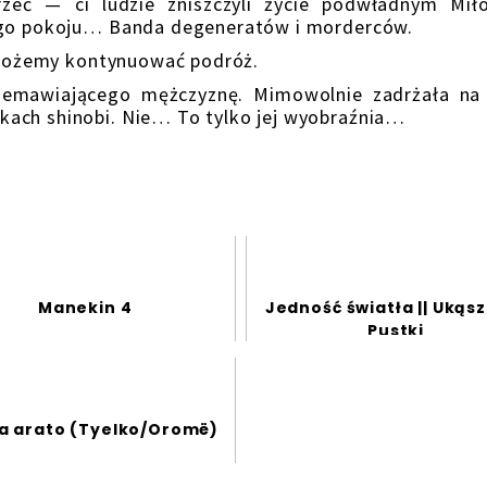
zeć — ci ludzie zniszczyli życie podwładnym Miło
iego pokoju… Banda degeneratów i morderców.
żemy kontynuować podróż.
iającego mężczyznę. Mimowolnie zadrżała na
kach shinobi. Nie… To tylko jej wyobraźnia…
Manekin 4
Jedność światła || Ukąs
Pustki
a arato (Tyelko/Oromë)