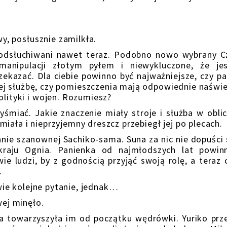
 posłusznie zamilkła.
uchiwani nawet teraz. Podobno nowo wybrany C
anipulacji złotym pyłem i niewykluczone, że je
zekazać. Dla ciebie powinno być najważniejsze, czy p
j służbę, czy pomieszczenia mają odpowiednie naświe
olityki i wojen. Rozumiesz?
. Jakie znaczenie miały stroje i służba w oblic
iała i nieprzyjemny dreszcz przebiegł jej po plecach.
 szanownej Sachiko-sama. Suna za nic nie dopuści s
kraju Ognia. Panienka od najmłodszych lat powin
 ludzi, by z godnością przyjąć swoją rolę, a teraz 
.
 kolejne pytanie, jednak…
j minęło.
owarzyszyła im od początku wędrówki. Yuriko prze