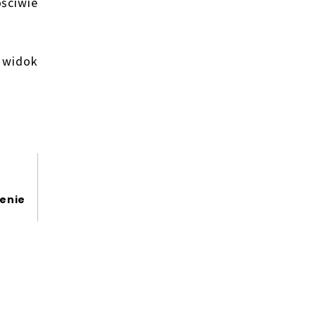
ściwie
 widok
zenie