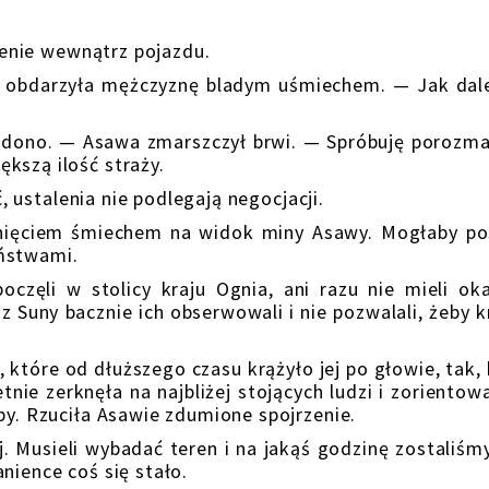
nie wewnątrz pojazdu.
darzyła mężczyznę bladym uśmiechem. — Jak dal
no. — Asawa zmarszczył brwi. — Spróbuję porozma
kszą ilość straży.
stalenia nie podlegają negocjacji.
iem śmiechem na widok miny Asawy. Mogłaby po
eństwami.
 w stolicy kraju Ognia, ani razu nie mieli okaz
 Suny bacznie ich obserwowali i nie pozwalali, żeby k
óre od dłuższego czasu krążyło jej po głowie, tak, 
nie zerknęła na najbliżej stojących ludzi i zorientowa
by. Rzuciła Asawie zdumione spojrzenie.
sieli wybadać teren i na jakąś godzinę zostaliśmy
nience coś się stało.