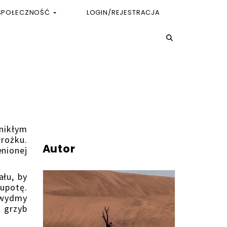
SPOŁECZNOŚĆ
LOGIN/REJESTRACJA
nikłym
 rożku.
Autor
nionej
łu, by
łupotę.
 wydmy
i grzyb