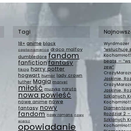
Tagi
Najnowsz
anime
18+
black
Wyrdmazer
draco malfoy
“wsłuchuję 
captainamerica
fandom
KochamHot
dumbledore
beats — “ws
fantasy
fanfiction
zew”
harry potter
fikcja
CrazyMara
hogwart
lady crown
humor
Jaskinie, Ro
Magia
luther
marvel
CrazyMara
miłość
muzyka
naruto
Jaskinie, Ro
nowa powieść
Szklanych K
nowe
nowe anime
KochamHot
nowy
fantasy
Diamentowe 
fandom
Rozdział 2 
nowy romans
nowy
Szklanych K
wiersz
opowiadanie
KochamHot