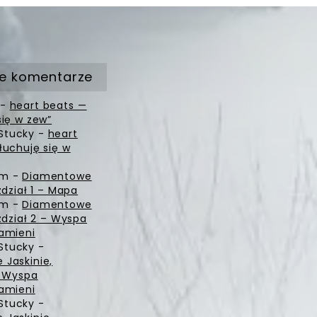
e komentarze
-
heart beats —
się w zew”
Stucky
-
heart
łuchuję się w
zm
-
Diamentowe
zdział 1 – Mapa
zm
-
Diamentowe
zdział 2 – Wyspa
amieni
Stucky
-
Jaskinie,
– Wyspa
amieni
Stucky
-