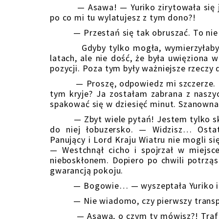
— Asawa! — Yuriko zirytowała się jesz
po co mi tu wylatujesz z tym dono?!
— Przestań się tak obruszać. To nie p
Gdyby tylko mogła, wymierzyłaby mu 
latach, ale nie dość, że była uwięziona w
pozycji. Poza tym były ważniejsze rzeczy
— Proszę, odpowiedz mi szczerze. Dla
tym kryje? Ja zostałam zabrana z nasz
spakować się w dziesięć minut. Szanowna
— Zbyt wiele pytań! Jestem tylko skr
do niej łobuzersko. — Widzisz… Osta
Panujący i Lord Kraju Wiatru nie mogli s
— Westchnął cicho i spojrzał w miejsc
nieboskłonem. Dopiero po chwili potrząs
gwarancją pokoju.
— Bogowie… — wyszeptała Yuriko i poł
— Nie wiadomo, czy pierwszy transport
— Asawa, o czym ty mówisz?! Trafiamy d