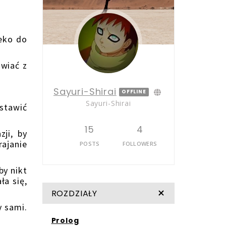
eko do
wiać z
Sayuri-Shirai
OFFLINE
Sayuri-Shirai
stawić
15
4
ji, by
rajanie
POSTS
FOLLOWERS
by nikt
ła się,
ROZDZIAŁY
 sami.
Prolog