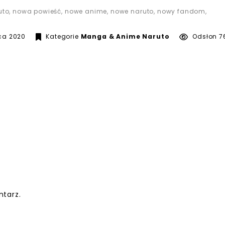
uto
,
nowa powieść
,
nowe anime
,
nowe naruto
,
nowy fandom
,
25 lipca 2020
pca 2020
Kategorie
Manga & Anime
Naruto
Odsłon 7
tarz.