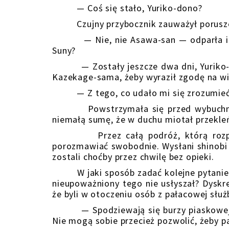
— Coś się stało, Yuriko-dono?
Czujny przybocznik zauważył porusze
— Nie, nie Asawa-san — odparła i ob
Suny?
— Zostały jeszcze dwa dni, Yuriko-do
Kazekage-sama, żeby wyraził zgodę na wię
— Z tego, co udało mi się zrozumieć, u
Powstrzymała się przed wybuchnięc
niemałą sumę, że w duchu miotał przekl
Przez całą podróż, którą rozpoczęli
porozmawiać swobodnie. Wysłani shinobi z
zostali choćby przez chwilę bez opieki.
W jaki sposób zadać kolejne pytanie, kt
nieupoważniony tego nie usłyszał? Dyskret
że byli w otoczeniu osób z pałacowej służ
— Spodziewają się burzy piaskowej. Mu
Nie mogą sobie przecież pozwolić, żeby pa