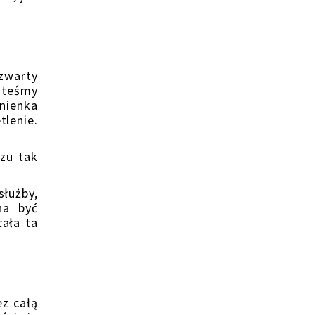
zwarty
steśmy
anienka
tlenie.
zu tak
łużby,
na być
cała ta
z całą