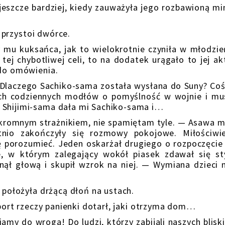
cze bardziej, kiedy zauważyła jego rozbawioną min
rzystoi dwórce.
kuksańca, jak to wielokrotnie czyniła w młodzie
 tej chybotliwej celi, to na dodatek urągało to jej ak
 do omówienia.
czego Sachiko-sama została wysłana do Suny? Coś 
ych codziennych modłów o pomyślność w wojnie i mu
 Shijimi-sama dała mi Sachiko-sama i…
omnym strażnikiem, nie spamiętam tyle. — Asawa m
tnio zakończyły się rozmowy pokojowe. Miłościw
ię porozumieć. Jeden oskarżał drugiego o rozpoczęcie
e, w którym zalegający wokół piasek zdawał się st
nął głową i skupił wzrok na niej. — Wymiana dzieci
ożyła drżącą dłoń na ustach.
 rzeczy panienki dotarł, jaki otrzyma dom…
o wroga! Do ludzi, którzy zabijali naszych bliskic