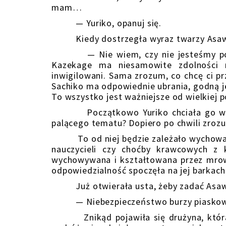
mam…
— Yuriko, opanuj się.
Kiedy dostrzegła wyraz twarzy Asawy,
— Nie wiem, czy nie jesteśmy podsł
Kazekage ma niesamowite zdolności m
inwigilowani. Sama zrozum, co chcę ci pr
Sachiko ma odpowiednie ubrania, godną je
To wszystko jest ważniejsze od wielkiej p
Początkowo Yuriko chciała go wyśmiać
palącego tematu? Dopiero po chwili zrozum
To od niej będzie zależało wychowanie
nauczycieli czy choćby krawcowych z 
wychowywana i kształtowana przez mrowie
odpowiedzialność spoczęła na jej barkach
Już otwierała usta, żeby zadać Asawie
— Niebezpieczeństwo burzy piaskowe
Znikąd pojawiła się drużyna, która t