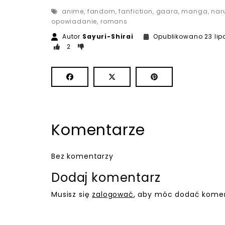
anime
,
fandom
,
fanfiction
,
gaara
,
manga
,
nar
opowiadanie
,
romans
Autor
Sayuri-Shirai
Opublikowano
23 li
2
Komentarze
Bez komentarzy
Dodaj komentarz
Musisz się
zalogować
, aby móc dodać komen