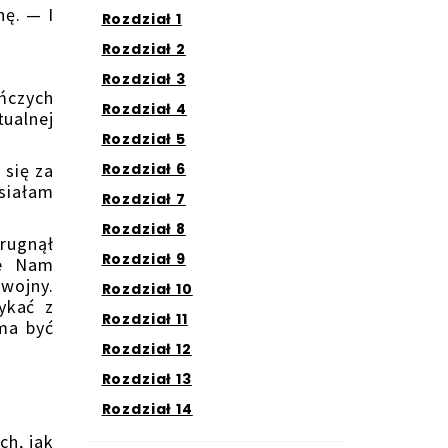
ę. — I
Rozdział 1
Rozdział 2
Rozdział 3
ńczych
Rozdział 4
tualnej
Rozdział 5
Rozdział 6
się za
siałam
Rozdział 7
Rozdział 8
rugnął
Rozdział 9
ie Nam
 wojny.
Rozdział 10
ykać z
Rozdział 11
 ma być
Rozdział 12
Rozdział 13
Rozdział 14
h, jak