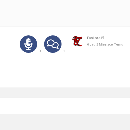
FanLore.pl
6 Lat, 3 Miesiące Temu
0
1