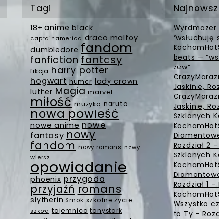
Tagi
Najnowsz
anime
18+
black
Wyrdmazer
draco malfoy
“wsłuchuję 
captainamerica
fandom
KochamHot
dumbledore
beats — “ws
fantasy
fanfiction
zew”
harry potter
fikcja
CrazyMara
hogwart
lady crown
humor
Jaskinie, Ro
Magia
luther
marvel
CrazyMara
miłość
muzyka
naruto
Jaskinie, Ro
nowa powieść
Szklanych K
nowe
nowe anime
KochamHot
nowy
fantasy
Diamentowe 
fandom
Rozdział 2 
nowy romans
nowy
Szklanych K
wiersz
opowiadanie
KochamHot
Diamentowe 
przygoda
phoenix
Rozdział 1 
romans
przyjaźń
KochamHot
slytherin
szkolne życie
Smok
Wszystko cz
tajemnica
tonystark
szkoła
to Ty – Rozd