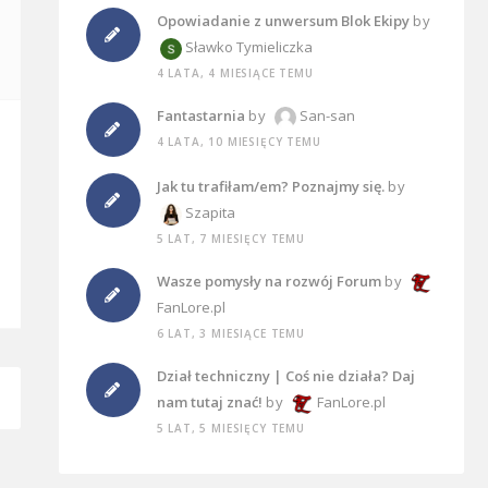
Opowiadanie z unwersum Blok Ekipy
by
Sławko Tymieliczka
4 LATA, 4 MIESIĄCE TEMU
Fantastarnia
by
San-san
4 LATA, 10 MIESIĘCY TEMU
Jak tu trafiłam/em? Poznajmy się.
by
Szapita
5 LAT, 7 MIESIĘCY TEMU
Wasze pomysły na rozwój Forum
by
FanLore.pl
6 LAT, 3 MIESIĄCE TEMU
Dział techniczny | Coś nie działa? Daj
nam tutaj znać!
by
FanLore.pl
5 LAT, 5 MIESIĘCY TEMU