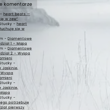
e komentarze
-
heart beats —
się w zew”
Stucky
-
heart
łuchuję się w
zm
-
Diamentowe
zdział 1 – Mapa
zm
-
Diamentowe
zdział 2 – Wyspa
amieni
Stucky
-
Jaskinie,
– Wyspa
amieni
Stucky
-
Jaskinie,
– Mapa
Stucky
-
ego potrzebuję
ział pierwszy