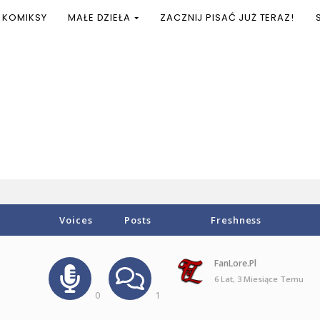
KOMIKSY
MAŁE DZIEŁA
ZACZNIJ PISAĆ JUŻ TERAZ!
Voices
Posts
Freshness
FanLore.pl
6 Lat, 3 Miesiące Temu
0
1