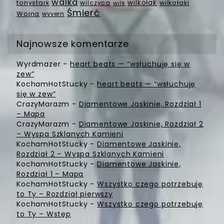
walka
wilkołak
tonystark
wilczyca
wilkołaki
wilk
Śmierć
Wojna
wyvern
Najnowsze komentarze
Wyrdmazer
-
heart beats — “wsłuchuję się w
zew”
KochamHotStucky
-
heart beats — “wsłuchuję
się w zew”
CrazyMarazm
-
Diamentowe Jaskinie, Rozdział 1
– Mapa
CrazyMarazm
-
Diamentowe Jaskinie, Rozdział 2
– Wyspa Szklanych Kamieni
KochamHotStucky
-
Diamentowe Jaskinie,
Rozdział 2 – Wyspa Szklanych Kamieni
KochamHotStucky
-
Diamentowe Jaskinie,
Rozdział 1 – Mapa
KochamHotStucky
-
Wszystko czego potrzebuję
to Ty – Rozdział pierwszy
KochamHotStucky
-
Wszystko czego potrzebuję
to Ty – Wstęp