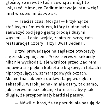
głośno, że nawet ktoś z zewnątrz mógł to
usłyszeć. Mimo, że Zadir miał swoje lata, wciąż
miał w sobie mnóstwo sił.
— Tracisz czas, Morga! — krzyknął ze
złośliwym uśmieszkiem, który trudno było
zauważyć pod jego gęstą brodą i dużymi
wąsami. — Lepiej wyjdź, zanim zniszczę całą
restaurację! Cztery! Trzy! Dwa! Jeden!…
Drzwi prowadzące na zaplecze otworzyły
się ze skrzypnięciem. Przez pierwsze sekundy
nikt nie wychodził, ale wkrótce przed Zadirem
pojawiła się piękna kobieta o brązowych lokach i
hipnotyzujących, szmaragdowych oczach.
Aksamitna sukienka dodawała jej wdzięku i
seksapilu. Wzrok jednak miała ostry, tak samo,
jak czerwone paznokcie, które teraz były tak
długie, że przypominały bardziej pazury.
— Mówił ci ktoś, że te pazurki nie pasują do