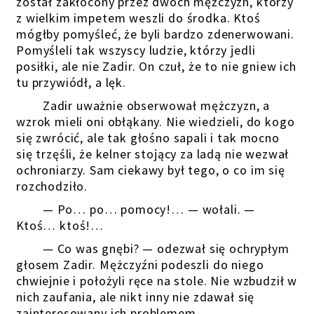
został zakłócony przez dwóch mężczyzn, którzy
z wielkim impetem weszli do środka. Ktoś
mógłby pomyśleć, że byli bardzo zdenerwowani.
Pomyśleli tak wszyscy ludzie, którzy jedli
posiłki, ale nie Zadir. On czuł, że to nie gniew ich
tu przywiódł, a lęk.
Zadir uważnie obserwował mężczyzn, a
wzrok mieli oni obłąkany. Nie wiedzieli, do kogo
się zwrócić, ale tak głośno sapali i tak mocno
się trzęśli, że kelner stojący za ladą nie wezwał
ochroniarzy. Sam ciekawy był tego, o co im się
rozchodziło.
— Po… po… pomocy!… — wołali. —
Ktoś… ktoś!…
— Co was gnębi? — odezwał się ochrypłym
głosem Zadir. Mężczyźni podeszli do niego
chwiejnie i położyli ręce na stole. Nie wzbudził w
nich zaufania, ale nikt inny nie zdawał się
zainteresowany ich problemem.