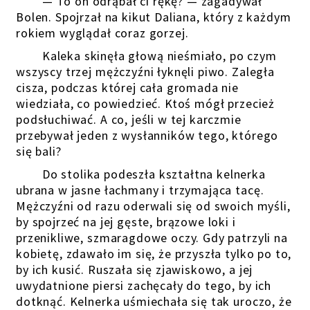
— To on odrąbał ci rękę? — zagadywał
Bolen. Spojrzał na kikut Daliana, który z każdym
rokiem wyglądał coraz gorzej.
Kaleka skinęła głową nieśmiało, po czym
wszyscy trzej mężczyźni łyknęli piwo. Zaległa
cisza, podczas której cała gromada nie
wiedziała, co powiedzieć. Ktoś mógł przecież
podsłuchiwać. A co, jeśli w tej karczmie
przebywał jeden z wysłanników tego, którego
się bali?
Do stolika podeszła kształtna kelnerka
ubrana w jasne łachmany i trzymająca tacę.
Mężczyźni od razu oderwali się od swoich myśli,
by spojrzeć na jej gęste, brązowe loki i
przenikliwe, szmaragdowe oczy. Gdy patrzyli na
kobietę, zdawało im się, że przyszła tylko po to,
by ich kusić. Ruszała się zjawiskowo, a jej
uwydatnione piersi zachęcały do tego, by ich
dotknąć. Kelnerka uśmiechała się tak uroczo, że