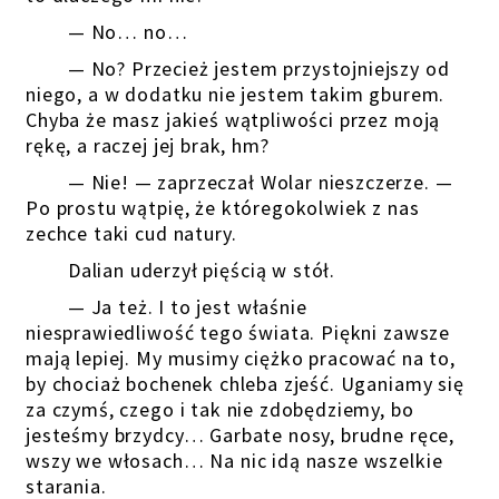
— No… no…
— No? Przecież jestem przystojniejszy od
niego, a w dodatku nie jestem takim gburem.
Chyba że masz jakieś wątpliwości przez moją
rękę, a raczej jej brak, hm?
— Nie! — zaprzeczał Wolar nieszczerze. —
Po prostu wątpię, że któregokolwiek z nas
zechce taki cud natury.
Dalian uderzył pięścią w stół.
— Ja też. I to jest właśnie
niesprawiedliwość tego świata. Piękni zawsze
mają lepiej. My musimy ciężko pracować na to,
by chociaż bochenek chleba zjeść. Uganiamy się
za czymś, czego i tak nie zdobędziemy, bo
jesteśmy brzydcy… Garbate nosy, brudne ręce,
wszy we włosach… Na nic idą nasze wszelkie
starania.