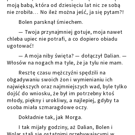
moją babą, która od dziesięciu lat nic ze sobą
nie zrobiła… No ileż można jeść, ja się pytam?!
Bolen parsknął śmiechem.
— Twoja przynajmniej gotuje, moja nawet
chleba upiec nie potrafi, a co dopiero obiadu
ugotować!
— A moja niby święta? — dołączył Dalian. —
Włosów na nogach ma tyle, że ja tylu nie mam.
Resztę czasu mężczyźni spędzili na
obgadywaniu swoich żon i wymienianiu ich
największych oraz najmniejszych wad, byle tylko
dojść do wniosku, że był im potrzebny ktoś
młody, piękny i urokliwy, a najlepiej, gdyby ta
osoba miała szmaragdowe oczy.
Dokładnie tak, jak Morga.
I tak mijały godziny, aż Dalian, Bolen i
Wolar stali się ostatnimi przebywającymi w