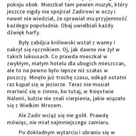
pokoju obok. Mieszkał tam pewien muzyk, który
jeszcze nigdy nie spojrzał Zadirowi w oczy i
nawet nie wiedział, że sprawiał mu przyjemność
każdego popołudnia. Obaj uwielbiali każdy
dźwięk harfy.
Były zabójca królewski wstał z wanny i
nakrył się ręcznikiem. Oj, jak dawno nie żył w
takich luksusach. Co prawda mieszkał w
zwykłym, małym hotelu dla ubogich mieszczan,
ale to na pewno było lepsze niż szałas w
puszczy. Minęło już trochę czasu, odkąd ostatni
raz kąpał się w jeziorze. Teraz nie musiał
martwić się o zimno, bo tutaj, w Księstwie
Nalonii, ludzie nie znali cierpienia, jakie wiązało
się z Wielkim Mrozem.
Ale Zadir wciąż się nie golił. Prawdę
mówiąc, nie miał najmniejszego zamiaru.
Po dokładnym wytarciu i ubraniu się w