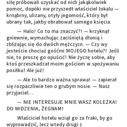
siłę próbowali uzyskać od nich jakąkolwiek
pomoc, dopóki nie przyszedł właściciel lokalu —
krnąbrny, ulizany, otyły jegomość, który był
ubrany tak, jakby obrabował samego księcia.
— Halo! Co to ma znaczyć?! — krzyknął
gniewnie, wymachując zaciśniętą dłonią i
zbliżając się do dwóch mężczyzn. — Czy wy
jesteście chociaż gośćmi MOJEGO hotelu?! Jeśli
nie, to proszę go opuścić! Nie życzę sobie, aby
ktoś przeszkadzał moim gościom w spożywaniu
posiłku! Ale już!
— Ale to bardzo ważna sprawa! — zapierał
się rozpaczliwie ten o grubym nosie. — Nasz
przyjaciel…
— NIE INTERESUJE MNIE WASZ KOLEŻKA!
DO WIDZENIA, ŻEGNAM!
Właściciel hotelu wziął go za fraki, by go
wyprowadzić, lecz wtedy drugi z