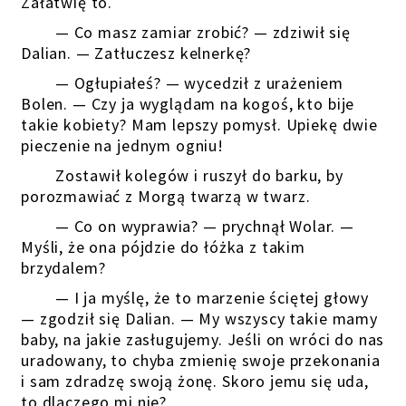
Załatwię to.
— Co masz zamiar zrobić? — zdziwił się
Dalian. — Zatłuczesz kelnerkę?
— Ogłupiałeś? — wycedził z urażeniem
Bolen. — Czy ja wyglądam na kogoś, kto bije
takie kobiety? Mam lepszy pomysł. Upiekę dwie
pieczenie na jednym ogniu!
Zostawił kolegów i ruszył do barku, by
porozmawiać z Morgą twarzą w twarz.
— Co on wyprawia? — prychnął Wolar. —
Myśli, że ona pójdzie do łóżka z takim
brzydalem?
— I ja myślę, że to marzenie ściętej głowy
— zgodził się Dalian. — My wszyscy takie mamy
baby, na jakie zasługujemy. Jeśli on wróci do nas
uradowany, to chyba zmienię swoje przekonania
i sam zdradzę swoją żonę. Skoro jemu się uda,
to dlaczego mi nie?