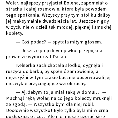
Wolar, najlepszy przyjaciel Bolena, zapomniał o
strachu i całej rozmowie, która była powodem
tego spotkania. Wszyscy przy tym stoliku daliby
jej maksymalnie dwadzieścia lat. Jeszcze nigdy
w życiu nie widzieli tak młodej, pięknej i smukłej
kobiety.
— Coś podać? — spytała miłym głosem.
— Jeszcze po jednym piwku, przepiękna —
prawie że wymruczał Dalian.
Kelnerka zachichotała słodko, dygnęła i
ruszyła do barku, by spełnić zamówienie, a
mężczyźni w tym czasie bacznie obserwowali jej
niezwykle przyciągające wzrok ruchy.
— Aj, żebym to ja miał taką w domu!… —
Machnął ręką Wolar, na co jego koledzy mruknęli
ze zgodą. — Wszystko bym dla niej robił.
Dosłownie wszystko! Byle tylko była mi wierna i
posłuszna, ot co… Ale nie, muszę użerać się z