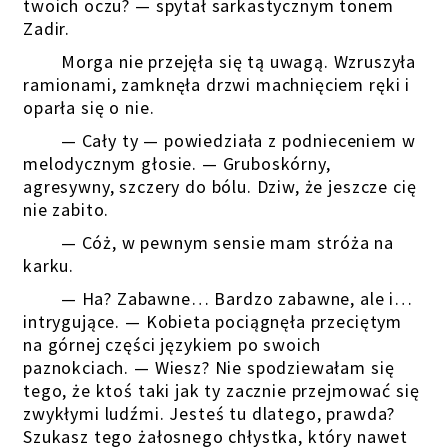
twoich oczu? — spytał sarkastycznym tonem
Zadir.
Morga nie przejęła się tą uwagą. Wzruszyła
ramionami, zamknęła drzwi machnięciem ręki i
oparła się o nie.
— Cały ty — powiedziała z podnieceniem w
melodycznym głosie. — Gruboskórny,
agresywny, szczery do bólu. Dziw, że jeszcze cię
nie zabito.
— Cóż, w pewnym sensie mam stróża na
karku.
— Ha? Zabawne… Bardzo zabawne, ale i…
intrygujące. — Kobieta pociągnęła przeciętym
na górnej części językiem po swoich
paznokciach. — Wiesz? Nie spodziewałam się
tego, że ktoś taki jak ty zacznie przejmować się
zwykłymi ludźmi. Jesteś tu dlatego, prawda?
Szukasz tego żałosnego chłystka, który nawet