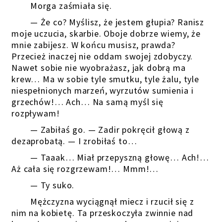
Morga zaśmiała się.
— Że co? Myślisz, że jestem głupia? Ranisz
moje uczucia, skarbie. Oboje dobrze wiemy, że
mnie zabijesz. W końcu musisz, prawda?
Przecież inaczej nie oddam swojej zdobyczy.
Nawet sobie nie wyobrażasz, jak dobrą ma
krew… Ma w sobie tyle smutku, tyle żalu, tyle
niespełnionych marzeń, wyrzutów sumienia i
grzechów!… Ach… Na samą myśl się
rozpływam!
— Zabiłaś go. — Zadir pokręcił głową z
dezaprobatą. — I zrobiłaś to…
— Taaak… Miał przepyszną głowę… Ach!…
Aż cała się rozgrzewam!… Mmm!…
— Ty suko.
Mężczyzna wyciągnął miecz i rzucił się z
nim na kobietę. Ta przeskoczyła zwinnie nad