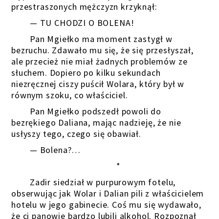
przestraszonych mężczyzn krzyknął:
— TU CHODZI O BOLENA!
Pan Mgiełko ma moment zastygł w
bezruchu. Zdawało mu się, że się przesłyszał,
ale przecież nie miał żadnych problemów ze
słuchem. Dopiero po kilku sekundach
niezręcznej ciszy puścił Wolara, który był w
równym szoku, co właściciel.
Pan Mgiełko podszedł powoli do
bezrękiego Daliana, mając nadzieję, że nie
usłyszy tego, czego się obawiał.
— Bolena?…
*
Zadir siedział w purpurowym fotelu,
obserwując jak Wolar i Dalian pili z właścicielem
hotelu w jego gabinecie. Coś mu się wydawało,
że ci panowie bardzo lubili alkohol. Rozpoznał