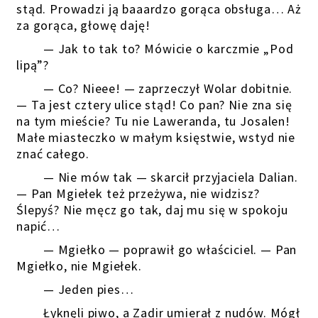
stąd. Prowadzi ją baaardzo gorąca obsługa… Aż
za gorąca, głowę daję!
— Jak to tak to? Mówicie o karczmie „Pod
lipą”?
— Co? Nieee! — zaprzeczył Wolar dobitnie.
— Ta jest cztery ulice stąd! Co pan? Nie zna się
na tym mieście? Tu nie Laweranda, tu Josalen!
Małe miasteczko w małym księstwie, wstyd nie
znać całego.
— Nie mów tak — skarcił przyjaciela Dalian.
— Pan Mgiełek też przeżywa, nie widzisz?
Ślepyś? Nie męcz go tak, daj mu się w spokoju
napić…
— Mgiełko — poprawił go właściciel. — Pan
Mgiełko, nie Mgiełek.
— Jeden pies…
Łyknęli piwo, a Zadir umierał z nudów. Mógł