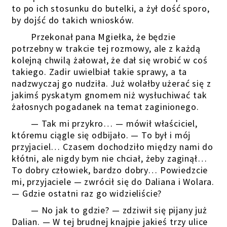
to po ich stosunku do butelki, a żył dość sporo,
by dojść do takich wniosków.
Przekonał pana Mgiełka, że będzie
potrzebny w trakcie tej rozmowy, ale z każdą
kolejną chwilą żałował, że dał się wrobić w coś
takiego. Zadir uwielbiał takie sprawy, a ta
nadzwyczaj go nudziła. Już wolałby użerać się z
jakimś pyskatym gnomem niż wysłuchiwać tak
żałosnych pogadanek na temat zaginionego.
— Tak mi przykro… — mówił właściciel,
któremu ciągle się odbijało. — To był i mój
przyjaciel… Czasem dochodziło między nami do
kłótni, ale nigdy bym nie chciał, żeby zaginął…
To dobry człowiek, bardzo dobry… Powiedzcie
mi, przyjaciele — zwrócił się do Daliana i Wolara.
— Gdzie ostatni raz go widzieliście?
— No jak to gdzie? — zdziwił się pijany już
Dalian. — W tej brudnej knajpie jakieś trzy ulice