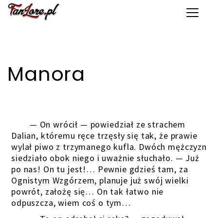
Toggle 
Manora
— On wrócił — powiedział ze strachem
Dalian, któremu ręce trzęsły się tak, że prawie
wylał piwo z trzymanego kufla. Dwóch mężczyzn
siedziało obok niego i uważnie słuchało. — Już
po nas! On tu jest!… Pewnie gdzieś tam, za
Ognistym Wzgórzem, planuje już swój wielki
powrót, założę się… On tak łatwo nie
odpuszcza, wiem coś o tym…