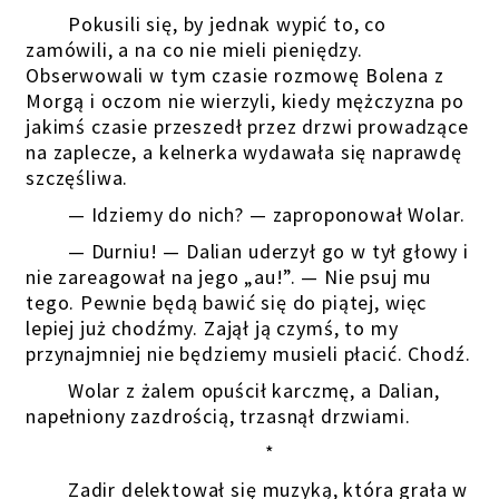
Pokusili się, by jednak wypić to, co
zamówili, a na co nie mieli pieniędzy.
Obserwowali w tym czasie rozmowę Bolena z
Morgą i oczom nie wierzyli, kiedy mężczyzna po
jakimś czasie przeszedł przez drzwi prowadzące
na zaplecze, a kelnerka wydawała się naprawdę
szczęśliwa.
— Idziemy do nich? — zaproponował Wolar.
— Durniu! — Dalian uderzył go w tył głowy i
nie zareagował na jego „au!”. — Nie psuj mu
tego. Pewnie będą bawić się do piątej, więc
lepiej już chodźmy. Zajął ją czymś, to my
przynajmniej nie będziemy musieli płacić. Chodź.
Wolar z żalem opuścił karczmę, a Dalian,
napełniony zazdrością, trzasnął drzwiami.
*
Zadir delektował się muzyką, która grała w