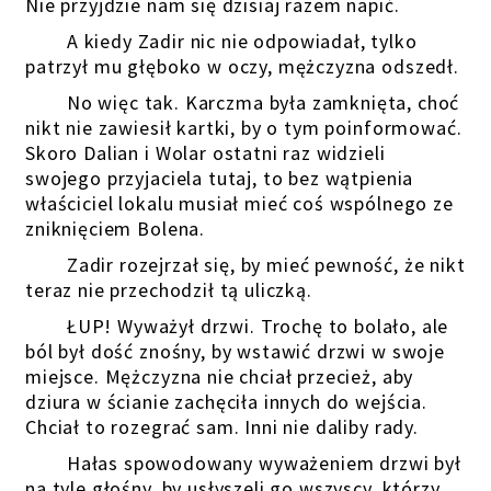
Nie przyjdzie nam się dzisiaj razem napić.
A kiedy Zadir nic nie odpowiadał, tylko
patrzył mu głęboko w oczy, mężczyzna odszedł.
No więc tak. Karczma była zamknięta, choć
nikt nie zawiesił kartki, by o tym poinformować.
Skoro Dalian i Wolar ostatni raz widzieli
swojego przyjaciela tutaj, to bez wątpienia
właściciel lokalu musiał mieć coś wspólnego ze
zniknięciem Bolena.
Zadir rozejrzał się, by mieć pewność, że nikt
teraz nie przechodził tą uliczką.
ŁUP! Wyważył drzwi. Trochę to bolało, ale
ból był dość znośny, by wstawić drzwi w swoje
miejsce. Mężczyzna nie chciał przecież, aby
dziura w ścianie zachęciła innych do wejścia.
Chciał to rozegrać sam. Inni nie daliby rady.
Hałas spowodowany wyważeniem drzwi był
na tyle głośny, by usłyszeli go wszyscy, którzy