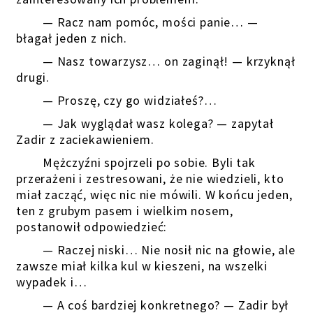
— Racz nam pomóc, mości panie… —
błagał jeden z nich.
— Nasz towarzysz… on zaginął! — krzyknął
drugi.
— Proszę, czy go widziałeś?…
— Jak wyglądał wasz kolega? — zapytał
Zadir z zaciekawieniem.
Mężczyźni spojrzeli po sobie. Byli tak
przerażeni i zestresowani, że nie wiedzieli, kto
miał zacząć, więc nic nie mówili. W końcu jeden,
ten z grubym pasem i wielkim nosem,
postanowił odpowiedzieć:
— Raczej niski… Nie nosił nic na głowie, ale
zawsze miał kilka kul w kieszeni, na wszelki
wypadek i…
— A coś bardziej konkretnego? — Zadir był