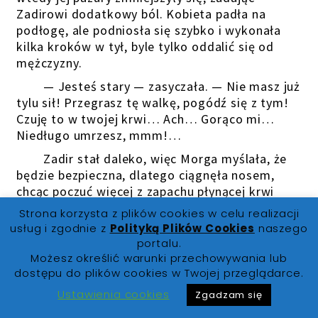
Zadirowi dodatkowy ból. Kobieta padła na
podłogę, ale podniosła się szybko i wykonała
kilka kroków w tył, byle tylko oddalić się od
mężczyzny.
— Jesteś stary — zasyczała. — Nie masz już
tylu sił! Przegrasz tę walkę, pogódź się z tym!
Czuję to w twojej krwi… Ach… Gorąco mi…
Niedługo umrzesz, mmm!…
Zadir stał daleko, więc Morga myślała, że
będzie bezpieczna, dlatego ciągnęła nosem,
chcąc poczuć więcej z zapachu płynącej krwi
mężczyzny.
Strona korzysta z plików cookies w celu realizacji
usług i zgodnie z
Polityką Plików Cookies
naszego
Ale nie spodziewała się, że Zadir rzuci w nią
portalu.
małym ostrzem. I nie spodziewała się, że miał
Możesz określić warunki przechowywania lub
tak dobre oko.
dostępu do plików cookies w Twojej przeglądarce.
Dostała w krtań. Gdy zorientowała się, że
Ustawienia cookies
Zgadzam się
nie mogła oddychać, a krew, którą tak blisko