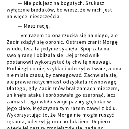
— Nie polujesz na bogatych. Szukasz
wyłącznie biedaków, bo wiesz, że w nich jest
najwięcej nieszczęścia.
— Masz rację.
Tym razem to ona rzuciła się na niego, ale
Zadir zdążył się obronić. Ostrzem zranił Morgę
w udo, lecz ta jedynie syknęła. Spojrzała na
swoją ranę i oblizała się. Jej przeciwnik
postanowił wykorzystać tę chwilę nieuwagi.
Podbiegł do niej szybko i uderzył w twarz, a ona
nie miała czasu, by zareagować. Zachwiała się,
ale prawie natychmiast odzyskała równowagę.
Dlatego, gdy Zadir znów brał zamach mieczem,
uniknęła ataku i spróbowała go szarpnąć, lecz
zamiast tego wbiła swoje pazury głęboko w
jego ciało. Mężczyzna tym razem zawył z bólu.
Wykorzystując to, że Morga nie mogła ruszyć
rękoma, uderzył ją mocno łokciem. Dopiero
wtedy jej pazury zmniejszyły się, zadając