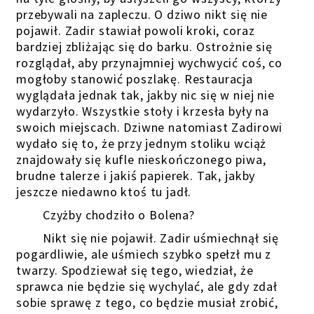
przebywali na zapleczu. O dziwo nikt się nie
pojawił. Zadir stawiał powoli kroki, coraz
bardziej zbliżając się do barku. Ostrożnie się
rozglądał, aby przynajmniej wychwycić coś, co
mogłoby stanowić poszlakę. Restauracja
wyglądała jednak tak, jakby nic się w niej nie
wydarzyło. Wszystkie stoły i krzesła były na
swoich miejscach. Dziwne natomiast Zadirowi
wydało się to, że przy jednym stoliku wciąż
znajdowały się kufle nieskończonego piwa,
brudne talerze i jakiś papierek. Tak, jakby
jeszcze niedawno ktoś tu jadł.
Czyżby chodziło o Bolena?
Nikt się nie pojawił. Zadir uśmiechnął się
pogardliwie, ale uśmiech szybko spełzł mu z
twarzy. Spodziewał się tego, wiedział, że
sprawca nie będzie się wychylać, ale gdy zdał
sobie sprawę z tego, co będzie musiał zrobić,