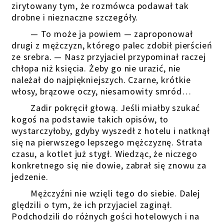
zirytowany tym, że rozmówca podawał tak
drobne i nieznaczne szczegóły.
— To może ja powiem — zaproponował
drugi z mężczyzn, którego palec zdobił pierścień
ze srebra. — Nasz przyjaciel przypominał raczej
chłopa niż księcia. Żeby go nie urazić, nie
należał do najpiękniejszych. Czarne, krótkie
włosy, brązowe oczy, niesamowity smród…
Zadir pokręcił głową. Jeśli miałby szukać
kogoś na podstawie takich opisów, to
wystarczyłoby, gdyby wyszedł z hotelu i natknął
się na pierwszego lepszego mężczyznę. Strata
czasu, a kotlet już stygł. Wiedząc, że niczego
konkretnego się nie dowie, zabrał się znowu za
jedzenie.
Mężczyźni nie wzięli tego do siebie. Dalej
ględzili o tym, że ich przyjaciel zaginął.
Podchodzili do różnych gości hotelowych i na