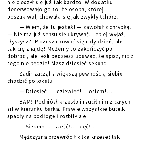
nie cieszył się już tak bardzo. W dodatku
denerwowało go to, że osoba, której
poszukiwał, chowała się jak zwykły tchórz.
— Wiem, że tu jesteś! — zawołał z chrypką.
— Nie ma już sensu się ukrywać. Lepiej wyłaź,
słyszysz?! Możesz chować się cały dzień, ale i
tak cię znajdę! Możemy to zakończyć po
dobroci, ale jeśli będziesz udawać, że śpisz, nic z
tego nie będzie! Masz dziesięć sekund!
Zadir zaczął z większą pewnością siebie
chodzić po lokalu.
— Dziesięć!… dziewięć!… osiem!…
BAM! Podniósł krzesło i rzucił nim z całych
sił w kierunku barka. Prawie wszystkie butelki
spadły na podłogę i rozbiły się.
— Siedem!… sześć!… pięć!…
Mężczyzna przewrócił kilka krzeseł tak