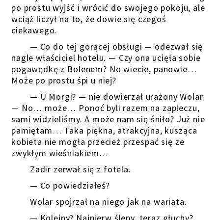
po prostu wyjść i wrócić do swojego pokoju, ale
wciąż liczył na to, że dowie się czegoś
ciekawego.
— Co do tej gorącej obsługi — odezwał się
nagle właściciel hotelu. — Czy ona ucięła sobie
pogawędkę z Bolenem? No wiecie, panowie…
Może po prostu śpi u niej?
— U Morgi? — nie dowierzał urażony Wolar.
— No… może… Ponoć byli razem na zapleczu,
sami widzieliśmy. A może nam się śniło? Już nie
pamiętam… Taka piękna, atrakcyjna, kusząca
kobieta nie mogła przecież przespać się ze
zwykłym wieśniakiem…
Zadir zerwał się z fotela.
— Co powiedziałeś?
Wolar spojrzał na niego jak na wariata.
— Kolejny? Najpierw ślepy, teraz głuchy?