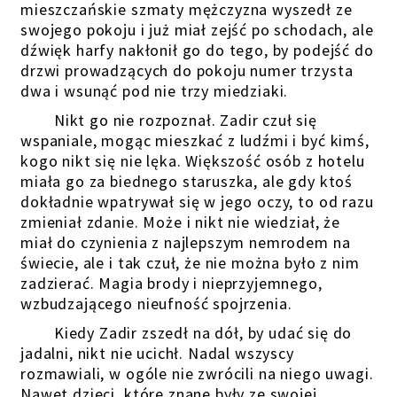
mieszczańskie szmaty mężczyzna wyszedł ze
swojego pokoju i już miał zejść po schodach, ale
dźwięk harfy nakłonił go do tego, by podejść do
drzwi prowadzących do pokoju numer trzysta
dwa i wsunąć pod nie trzy miedziaki.
Nikt go nie rozpoznał. Zadir czuł się
wspaniale, mogąc mieszkać z ludźmi i być kimś,
kogo nikt się nie lęka. Większość osób z hotelu
miała go za biednego staruszka, ale gdy ktoś
dokładnie wpatrywał się w jego oczy, to od razu
zmieniał zdanie. Może i nikt nie wiedział, że
miał do czynienia z najlepszym nemrodem na
świecie, ale i tak czuł, że nie można było z nim
zadzierać. Magia brody i nieprzyjemnego,
wzbudzającego nieufność spojrzenia.
Kiedy Zadir zszedł na dół, by udać się do
jadalni, nikt nie ucichł. Nadal wszyscy
rozmawiali, w ogóle nie zwrócili na niego uwagi.
Nawet dzieci, które znane były ze swojej