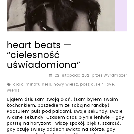
heart beats —
“cielesność
uświadomiona”
22 listopada 2021
przez
Wyrdmazer
ciało
,
mindfulness
,
nowy wiersz
,
poezja
,
self-love
,
wiersz
Ująłem dziś sam swoją dłoń. (sam byłem swoim
kochankiem, poszedłem ze sobą na randkę)
Poczułem puls pod palcami. swoje sekundy. swoje
własne sekundy. Czasem czas płynie leniwie – gdy
patrzę na horyzont i widzę spokój, błękit, szarość,
gdy czuję świeży oddech świata na skórze, gdy