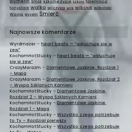
slytherin
szkolne życie
tajemnica
Smok
szkoła
walka
wilkołak
tonystark
wilczyca
wilkołaki
wilk
Śmierć
Wojna
wyvern
Najnowsze komentarze
Wyrdmazer
-
heart beats — “wsłuchuję się w
zew”
KochamHotStucky
-
heart beats — “wsłuchuję
się w zew”
CrazyMarazm
-
Diamentowe Jaskinie, Rozdział 1
– Mapa
CrazyMarazm
-
Diamentowe Jaskinie, Rozdział 2
– Wyspa Szklanych Kamieni
KochamHotStucky
-
Diamentowe Jaskinie,
Rozdział 2 – Wyspa Szklanych Kamieni
KochamHotStucky
-
Diamentowe Jaskinie,
Rozdział 1 – Mapa
KochamHotStucky
-
Wszystko czego potrzebuję
to Ty – Rozdział pierwszy
KochamHotStucky
-
Wszystko czego potrzebuję