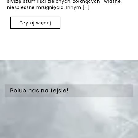
słyszę szum liści zielonych, żółknących i własne,
nieśpieszne mrugnięcia. Innym […]
Czytaj więcej
Polub nas na fejsie!