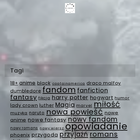
Tagi
anime
18+
black
draco malfoy
captainamerica
fandom
fanfiction
dumbledore
fantasy
harry potter
hogwart
fikcja
humor
miłość
Magia
lady crown
luther
marvel
nowa powieść
nowe
muzyka
naruto
nowy fandom
nowe fantasy
anime
opowiadanie
nowy romans
nowy wiersz
romans
przyjaźń
przygoda
phoenix