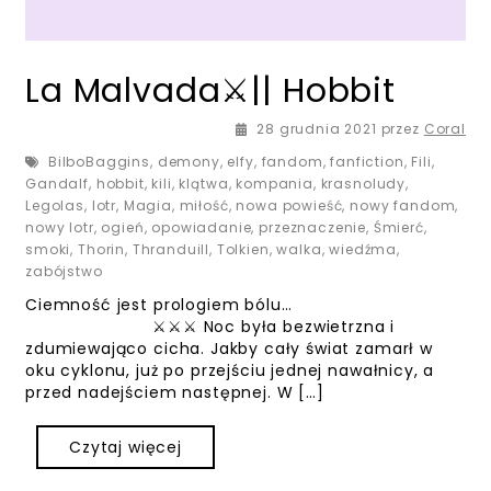
La Malvada⚔️|| Hobbit
28 grudnia 2021
przez
Coral
BilboBaggins
,
demony
,
elfy
,
fandom
,
fanfiction
,
Fili
,
Gandalf
,
hobbit
,
kili
,
klątwa
,
kompania
,
krasnoludy
,
Legolas
,
lotr
,
Magia
,
miłość
,
nowa powieść
,
nowy fandom
,
nowy lotr
,
ogień
,
opowiadanie
,
przeznaczenie
,
Śmierć
,
smoki
,
Thorin
,
Thranduill
,
Tolkien
,
walka
,
wiedźma
,
zabójstwo
Ciemność jest prologiem bólu…
⚔️⚔️⚔️ Noc była bezwietrzna i
zdumiewająco cicha. Jakby cały świat zamarł w
oku cyklonu, już po przejściu jednej nawałnicy, a
przed nadejściem następnej. W […]
Czytaj więcej