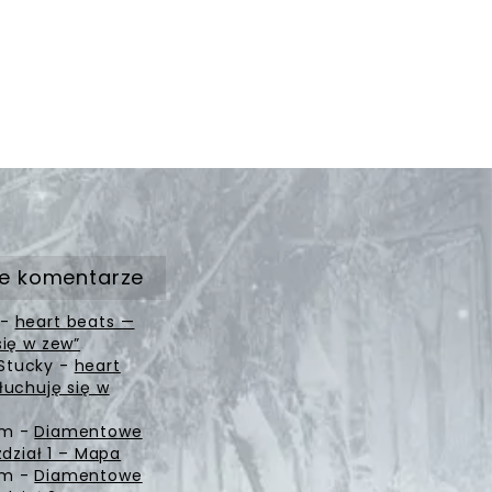
e komentarze
-
heart beats —
się w zew”
Stucky
-
heart
łuchuję się w
zm
-
Diamentowe
zdział 1 – Mapa
zm
-
Diamentowe