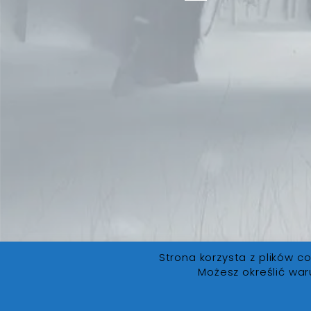
Strona korzysta z plików co
Możesz określić war
FanLore.pl
© 2019. Wszystkie