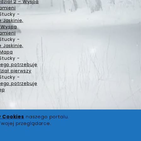
zdział 2 – Wyspa
amieni
Stucky
-
Jaskinie,
– Wyspa
amieni
Stucky
-
Jaskinie,
– Mapa
Stucky
-
ego potrzebuję
ział pierwszy
Stucky
-
ego potrzebuję
ęp
w Cookies
naszego portalu.
Twojej przeglądarce.
ści
|
Polityka Cookies
|
Kontakt