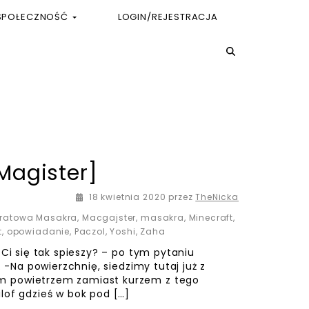
SPOŁECZNOŚĆ
LOGIN/REJESTRACJA
Magister]
17 maja 2020
18 kwietnia 2020
przez
TheNicka
ratowa Masakra
,
Macgajster
,
masakra
,
Minecraft
,
t
,
opowiadanie
,
Paczol
,
Yoshi
,
Zaha
 Ci się tak spieszy? – po tym pytaniu
. -Na powierzchnię, siedzimy tutaj już z
m powietrzem zamiast kurzem z tego
lof gdzieś w bok pod […]