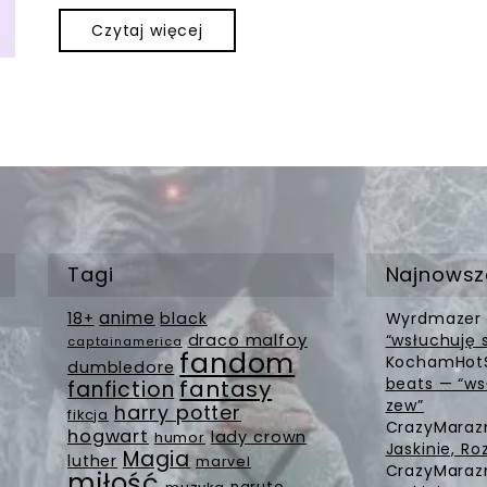
Czytaj więcej
Tagi
Najnowsz
anime
18+
black
Wyrdmazer
draco malfoy
“wsłuchuję 
captainamerica
fandom
KochamHot
dumbledore
beats — “ws
fantasy
fanfiction
zew”
harry potter
fikcja
CrazyMara
hogwart
lady crown
humor
Jaskinie, Ro
Magia
luther
marvel
CrazyMara
miłość