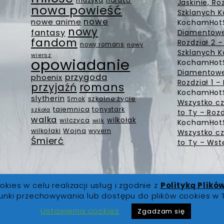
muzyka
naruto
Jaskinie, Ro
nowa powieść
Szklanych K
nowe
nowe anime
KochamHot
nowy
fantasy
Diamentowe 
fandom
Rozdział 2 
nowy romans
nowy
Szklanych K
wiersz
opowiadanie
KochamHot
Diamentowe 
przygoda
phoenix
Rozdział 1 
romans
przyjaźń
KochamHot
slytherin
szkolne życie
Smok
Wszystko cz
tajemnica
tonystark
szkoła
to Ty – Rozd
walka
wilkołak
wilczyca
wilk
KochamHot
Wojna
wilkołaki
wyvern
Wszystko cz
Śmierć
to Ty – Wst
okies w celu realizacji usług i zgodnie z
Polityką Plikó
unki przechowywania lub dostępu do plików cookies w 
 prawa zastrzeżone |
O Nas
|
Regulamin
|
Polityka Prywatno
Ustawienia cookies
Zgadzam się