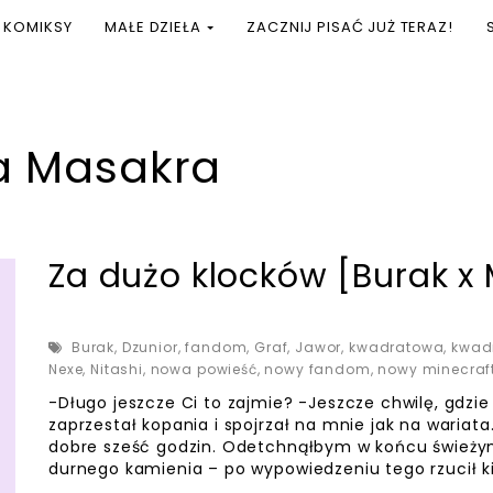
KOMIKSY
MAŁE DZIEŁA
ZACZNIJ PISAĆ JUŻ TERAZ!
a Masakra
Za dużo klocków [Burak x 
Burak
,
Dzunior
,
fandom
,
Graf
,
Jawor
,
kwadratowa
,
kwad
Nexe
,
Nitashi
,
nowa powieść
,
nowy fandom
,
nowy minecraf
-Długo jeszcze Ci to zajmie? -Jeszcze chwilę, gdzie
zaprzestał kopania i spojrzał na mnie jak na wariata
dobre sześć godzin. Odetchnąłbym w końcu świeży
durnego kamienia – po wypowiedzeniu tego rzucił ki