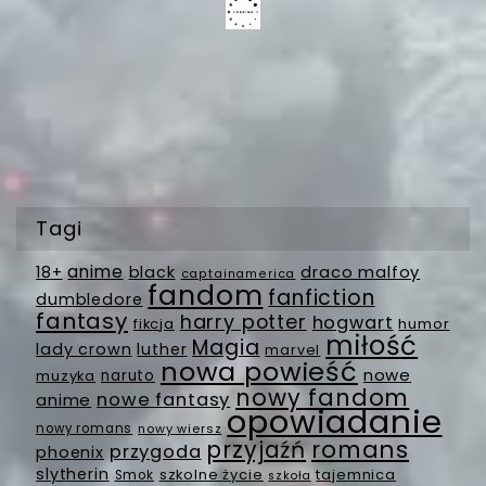
Tagi
anime
18+
black
draco malfoy
captainamerica
fandom
fanfiction
dumbledore
fantasy
harry potter
hogwart
fikcja
humor
miłość
Magia
lady crown
luther
marvel
nowa powieść
nowe
muzyka
naruto
nowy fandom
nowe fantasy
anime
opowiadanie
nowy romans
nowy wiersz
romans
przyjaźń
przygoda
phoenix
slytherin
szkolne życie
tajemnica
Smok
szkoła