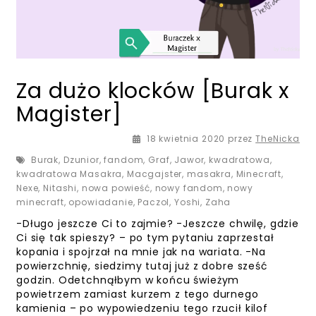
Za dużo klocków [Burak x
Magister]
17 maja 2020
18 kwietnia 2020
przez
TheNicka
Burak
,
Dzunior
,
fandom
,
Graf
,
Jawor
,
kwadratowa
,
kwadratowa Masakra
,
Macgajster
,
masakra
,
Minecraft
,
Nexe
,
Nitashi
,
nowa powieść
,
nowy fandom
,
nowy
minecraft
,
opowiadanie
,
Paczol
,
Yoshi
,
Zaha
-Długo jeszcze Ci to zajmie? -Jeszcze chwilę, gdzie
Ci się tak spieszy? – po tym pytaniu zaprzestał
kopania i spojrzał na mnie jak na wariata. -Na
powierzchnię, siedzimy tutaj już z dobre sześć
godzin. Odetchnąłbym w końcu świeżym
powietrzem zamiast kurzem z tego durnego
kamienia – po wypowiedzeniu tego rzucił kilof