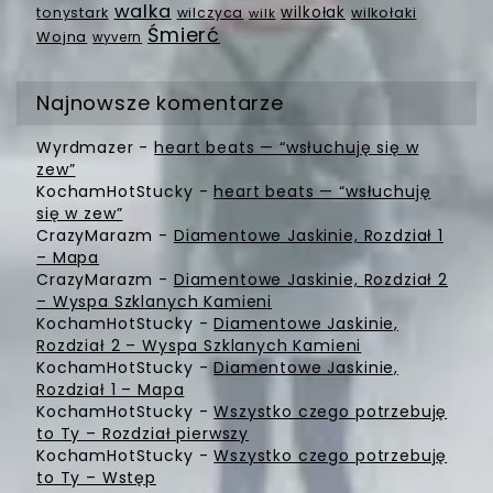
walka
wilkołak
tonystark
wilczyca
wilkołaki
wilk
Śmierć
Wojna
wyvern
Najnowsze komentarze
Wyrdmazer
-
heart beats — “wsłuchuję się w
zew”
KochamHotStucky
-
heart beats — “wsłuchuję
się w zew”
CrazyMarazm
-
Diamentowe Jaskinie, Rozdział 1
– Mapa
CrazyMarazm
-
Diamentowe Jaskinie, Rozdział 2
– Wyspa Szklanych Kamieni
KochamHotStucky
-
Diamentowe Jaskinie,
Rozdział 2 – Wyspa Szklanych Kamieni
KochamHotStucky
-
Diamentowe Jaskinie,
Rozdział 1 – Mapa
KochamHotStucky
-
Wszystko czego potrzebuję
to Ty – Rozdział pierwszy
KochamHotStucky
-
Wszystko czego potrzebuję
to Ty – Wstęp