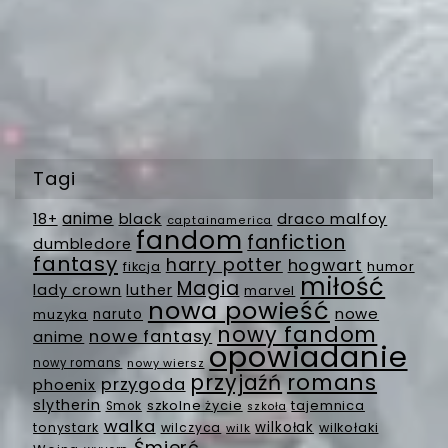
Tagi
anime
18+
black
draco malfoy
captainamerica
fandom
fanfiction
dumbledore
fantasy
harry potter
hogwart
fikcja
humor
miłość
Magia
lady crown
luther
marvel
nowa powieść
nowe
muzyka
naruto
nowy fandom
nowe fantasy
anime
opowiadanie
nowy romans
nowy wiersz
romans
przyjaźń
przygoda
phoenix
slytherin
szkolne życie
tajemnica
Smok
szkoła
walka
wilkołak
tonystark
wilczyca
wilkołaki
wilk
Śmierć