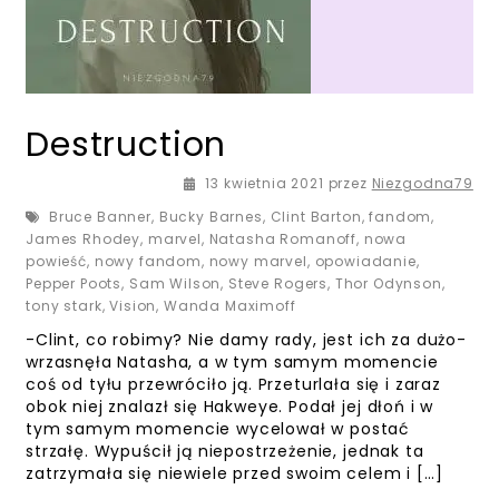
Destruction
13 kwietnia 2021
przez
Niezgodna79
Bruce Banner
,
Bucky Barnes
,
Clint Barton
,
fandom
,
James Rhodey
,
marvel
,
Natasha Romanoff
,
nowa
powieść
,
nowy fandom
,
nowy marvel
,
opowiadanie
,
Pepper Poots
,
Sam Wilson
,
Steve Rogers
,
Thor Odynson
,
tony stark
,
Vision
,
Wanda Maximoff
-Clint, co robimy? Nie damy rady, jest ich za dużo-
wrzasnęła Natasha, a w tym samym momencie
coś od tyłu przewróciło ją. Przeturlała się i zaraz
obok niej znalazł się Hakweye. Podał jej dłoń i w
tym samym momencie wycelował w postać
strzałę. Wypuścił ją niepostrzeżenie, jednak ta
zatrzymała się niewiele przed swoim celem i […]