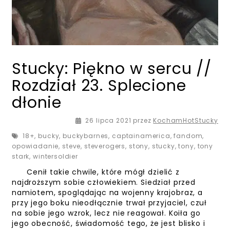
Stucky: Piękno w sercu //
Rozdział 23. Splecione
dłonie
26 lipca 2021
przez
KochamHotStucky
18+
,
bucky
,
buckybarnes
,
captainamerica
,
fandom
,
opowiadanie
,
steve
,
steverogers
,
stony
,
stucky
,
tony
,
tony
stark
,
wintersoldier
Cenił takie chwile, które mógł dzielić z
najdroższym sobie człowiekiem. Siedział przed
namiotem, spoglądając na wojenny krajobraz, a
przy jego boku nieodłącznie trwał przyjaciel, czuł
na sobie jego wzrok, lecz nie reagował. Koiła go
jego obecność, świadomość tego, że jest blisko i