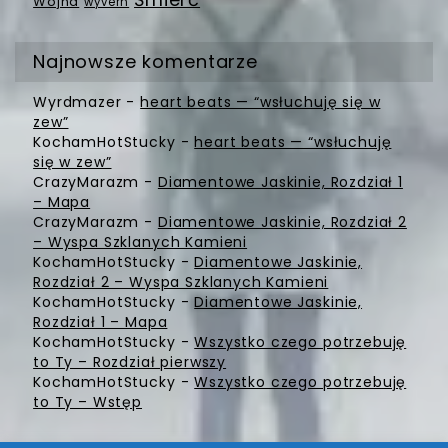
Wojna
wyvern
Najnowsze komentarze
Wyrdmazer
-
heart beats — “wsłuchuję się w
zew”
KochamHotStucky
-
heart beats — “wsłuchuję
się w zew”
CrazyMarazm
-
Diamentowe Jaskinie, Rozdział 1
– Mapa
CrazyMarazm
-
Diamentowe Jaskinie, Rozdział 2
– Wyspa Szklanych Kamieni
KochamHotStucky
-
Diamentowe Jaskinie,
Rozdział 2 – Wyspa Szklanych Kamieni
KochamHotStucky
-
Diamentowe Jaskinie,
Rozdział 1 – Mapa
KochamHotStucky
-
Wszystko czego potrzebuję
to Ty – Rozdział pierwszy
KochamHotStucky
-
Wszystko czego potrzebuję
to Ty – Wstęp