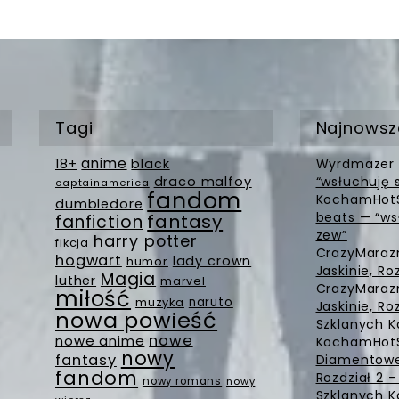
Tagi
Najnowsz
anime
18+
black
Wyrdmazer
draco malfoy
“wsłuchuję 
captainamerica
fandom
KochamHot
dumbledore
beats — “ws
fantasy
fanfiction
zew”
harry potter
fikcja
CrazyMara
hogwart
lady crown
humor
Jaskinie, Ro
Magia
luther
marvel
CrazyMara
miłość
muzyka
naruto
Jaskinie, Ro
nowa powieść
Szklanych K
nowe
nowe anime
KochamHot
nowy
fantasy
Diamentowe 
fandom
Rozdział 2 
nowy romans
nowy
Szklanych K