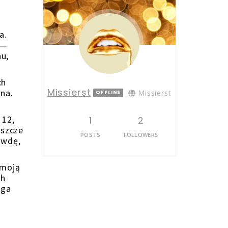
a.
 —
nu,
ch
Missierst
na.
Missierst
OFFLINE
 12,
1
2
eszcze
POSTS
FOLLOWERS
awdę,
 moją
ch
rga