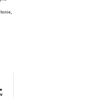
łonie,
ie
IV