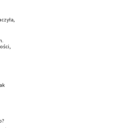
aczyła,
u
m.
ości,
tak
o?