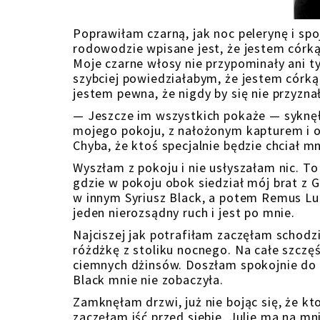
Poprawiłam czarną, jak noc pelerynę i spo
rodowodzie wpisane jest, że jestem córką
Moje czarne włosy nie przypominały ani ty
szybciej powiedziałabym, że jestem córką 
jestem pewna, że nigdy by się nie przyznał
— Jeszcze im wszystkich pokaże — syknęł
mojego pokoju, z nałożonym kapturem i o
Chyba, że ktoś specjalnie będzie chciał 
Wyszłam z pokoju i nie usłyszałam nic. T
gdzie w pokoju obok siedział mój brat z 
w innym Syriusz Black, a potem Remus Lu
jeden nierozsądny ruch i jest po mnie.
Najciszej jak potrafiłam zaczęłam schod
różdżkę z stoliku nocnego. Na całe szcz
ciemnych dżinsów. Doszłam spokojnie do 
Black mnie nie zobaczyła.
Zamknęłam drzwi, już nie bojąc się, że k
zaczęłam iść przed siebie. Julie ma na mn