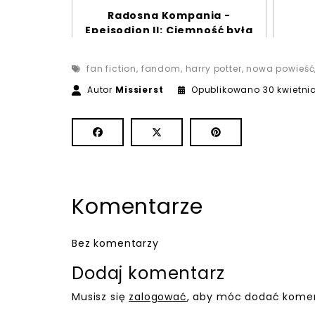
Radosna Kompania -
Epeisodion II: Ciemność była
posłuszna
fan fiction
,
fandom
,
harry potter
,
nowa powieść
Autor
Missierst
Opublikowano
30 kwietni
Komentarze
Bez komentarzy
Dodaj komentarz
Musisz się
zalogować
, aby móc dodać komen