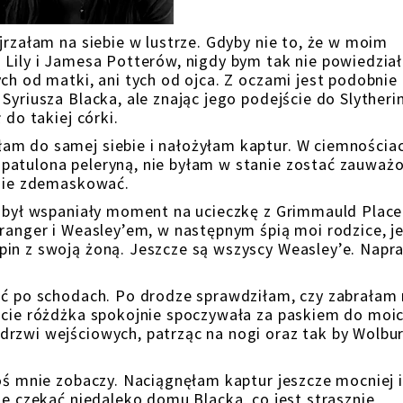
jrzałam na siebie w lustrze. Gdyby nie to, że w moim
 Lily i Jamesa Potterów, nigdy bym tak nie powiedział
ch od matki, ani tych od ojca. Z oczami jest podobnie
Syriusza Blacka, ale znając jego podejście do Slytheri
 do takiej córki.
am do samej siebie i nałożyłam kaptur. W ciemnościa
patulona peleryną, nie byłam w stanie zostać zauważo
mnie zdemaskować.
o był wspaniały moment na ucieczkę z Grimmauld Place
Granger i Weasley’em, w następnym śpią moi rodzice, j
pin z swoją żoną. Jeszcze są wszyscy Weasley’e. Napr
zić po schodach. Po drodze sprawdziłam, czy zabrałam
ęście różdżka spokojnie spoczywała za paskiem do moi
drzwi wejściowych, patrząc na nogi oraz tak by Wolbu
toś mnie zobaczy. Naciągnęłam kaptur jeszcze mocniej i
ie czekać niedaleko domu Blacka, co jest strasznie