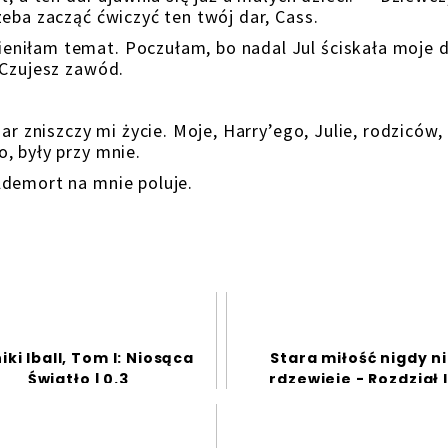
eba zacząć ćwiczyć ten twój dar, Cass.
niłam temat. Poczułam, bo nadal Jul ściskała moje d
 Czujesz zawód.
ar zniszczy mi życie. Moje, Harry’ego, Julie, rodziców,
, były przy mnie.
ldemort na mnie poluje.
iki Iball, Tom I: Niosąca
Stara miłość nigdy n
Światło | 0.3
rdzewieje - Rozdział 