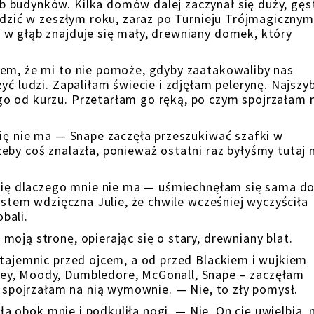
 budynków. Kilka domów dalej zaczynał się duży, gęst
odzić w zeszłym roku, zaraz po Turnieju Trójmagicznym
 w głąb znajduje się mały, drewniany domek, który
iem, że mi to nie pomoże, gdyby zaatakowaliby nas
yć ludzi. Zapaliłam świecie i zdjęłam pelerynę. Najszyb
o od kurzu. Przetarłam go ręką, po czym spojrzałam 
cię nie ma — Snape zaczęła przeszukiwać szafki w
eby coś znalazła, ponieważ ostatni raz byłyśmy tutaj 
 się dlaczego mnie nie ma — uśmiechnęłam się sama d
Jestem wdzięczna Julie, że chwile wcześniej wyczyściła
obali.
moją stronę, opierając się o stary, drewniany blat.
 tajemnic przed ojcem, a od przed Blackiem i wujkiem
ey, Moody, Dumbledore, McGonall, Snape – zaczęłam
e spojrzałam na nią wymownie. — Nie, to zły pomysł.
dła obok mnie i podkuliła nogi. — Nie. On cię uwielbia, 