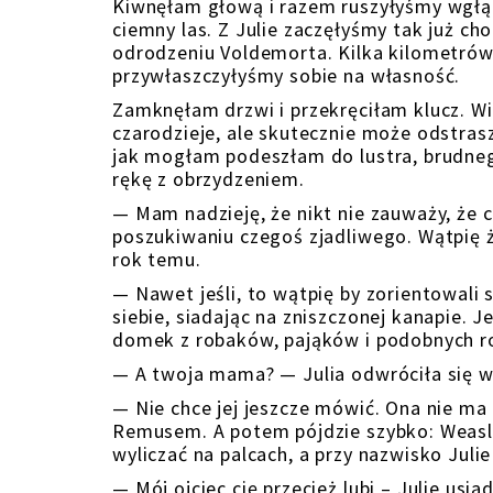
Kiwnęłam głową i razem ruszyłyśmy wgłąb
ciemny las. Z Julie zaczęłyśmy tak już ch
odrodzeniu Voldemorta. Kilka kilometrów
przywłaszczyłyśmy sobie na własność.
Zamknęłam drzwi i przekręciłam klucz. W
czarodzieje, ale skutecznie może odstrasz
jak mogłam podeszłam do lustra, brudneg
rękę z obrzydzeniem.
— Mam nadzieję, że nikt nie zauważy, że 
poszukiwaniu czegoś zjadliwego. Wątpię ż
rok temu.
— Nawet jeśli, to wątpię by zorientowali
siebie, siadając na zniszczonej kanapie. 
domek z robaków, pająków i podobnych r
— A twoja mama? — Julia odwróciła się w 
— Nie chce jej jeszcze mówić. Ona nie ma
Remusem. A potem pójdzie szybko: Weasl
wyliczać na palcach, a przy nazwisko Juli
— Mój ojciec cię przecież lubi – Julie usia