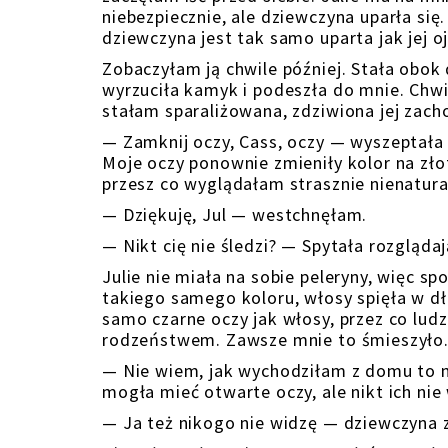
niebezpiecznie, ale dziewczyna uparła się.
dziewczyna jest tak samo uparta jak jej o
Zobaczyłam ją chwile później. Stała obok
wyrzuciła kamyk i podeszła do mnie. Chwi
stałam sparaliżowana, zdziwiona jej zac
— Zamknij oczy, Cass, oczy — wyszeptała 
Moje oczy ponownie zmieniły kolor na złot
przesz co wyglądałam strasznie nienatura
— Dziękuję, Jul — westchnęłam.
— Nikt cię nie śledzi? — Spytała rozglądaj
Julie nie miała na sobie peleryny, więc s
takiego samego koloru, włosy spięła w dł
samo czarne oczy jak włosy, przez co ludz
rodzeństwem. Zawsze mnie to śmieszyło
— Nie wiem, jak wychodziłam z domu to n
mogła mieć otwarte oczy, ale nikt ich nie
— Ja też nikogo nie widzę — dziewczyna z