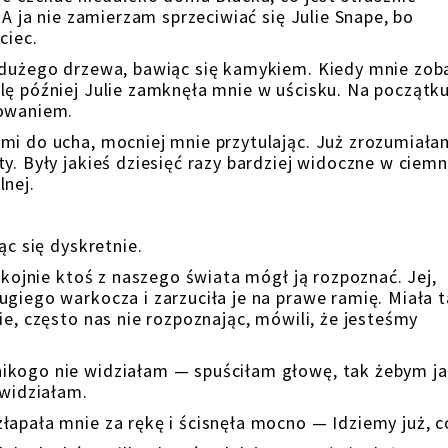
 A ja nie zamierzam sprzeciwiać się Julie Snape, bo
jciec.
 dużego drzewa, bawiąc się kamykiem. Kiedy mnie zob
lę później Julie zamknęła mnie w uścisku. Na początk
howaniem.
mi do ucha, mocniej mnie przytulając. Już zrozumiała
y. Były jakieś dziesięć razy bardziej widoczne w ciemn
lnej.
ąc się dyskretnie.
pokojnie ktoś z naszego świata mógł ją rozpoznać. Jej,
ugiego warkocza i zarzuciła je na prawe ramię. Miała 
ie, często nas nie rozpoznając, mówili, że jesteśmy
.
ikogo nie widziałam — spuściłam głowę, tak żebym ja
 widziałam.
łapała mnie za rękę i ścisnęła mocno — Idziemy już, c