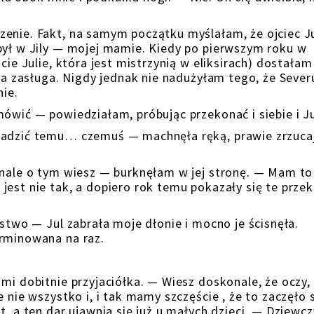
enie. Fakt, na samym początku myślałam, że ojciec Ju
był w Jily — mojej mamie. Kiedy po pierwszym roku w
cie Julie, która jest mistrzynią w eliksirach) dostałam
oja zasługa. Nigdy jednak nie nadużyłam tego, że Sever
nie.
ówić — powiedziałam, próbując przekonać i siebie i Ju
radzić temu… czemuś — machnęła ręką, prawie zrzuca
onale o tym wiesz — burknęłam w jej stronę. — Mam to
est nie tak, a dopiero rok temu pokazały się te przek
ństwo — Jul zabrała moje dłonie i mocno je ścisnęła.
erminowana na raz.
mi dobitnie przyjaciółka. — Wiesz doskonale, że oczy,
 nie wszystko i, i tak mamy szczęście , że to zaczęło 
t, a ten dar ujawnia się już u małych dzieci. — Dziewc