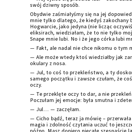
swój dziwny sposób.
Obydwie zaśmiałyśmy się na jej dopowiedz
mnie tylko dlatego, że kiedyś zakochany 
Hogwarcie, jako jedyna (nie licząc oczywiś
eliksirach, wiedziałam, że to nie tylko m
Snape mnie lubi. No i że jego córka lubi m
— Fakt, ale nadal nie chce nikomu o tym m
— Ale może wtedy ktoś wiedziałby jak za
okulary z nosa.
— Jul, to coś to przekleństwo, a ty dosk
samego początku i zawsze czułam, że coś j
oczy.
— Te przeklęte oczy to dar, a nie przekle
Poczułam jej emocje: była smutna i zdet
— Jul… — zaczęłam.
— Cicho bądź, teraz ja mówię – przerwała 
magia i zdolność czytania uczuć to jeszcze
późno. Masz dopiero niecałe szesnaście la