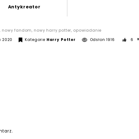
Antykreator
,
nowy fandom
,
nowy harry potter
,
opowiadanie
17 maja 2020
a 2020
Kategorie
Harry Potter
Odsłon 1916
6
tarz.