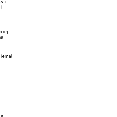
y i
 i
ciej
na
niemal
o
na