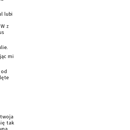
l lubi
 W z
us
lie.
jąc mi
 od
lęte
 twoja
się tak
zyna