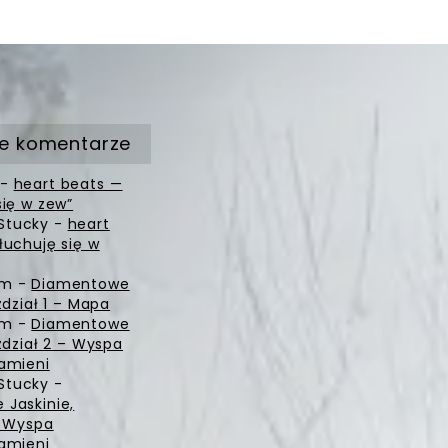
e komentarze
-
heart beats —
się w zew”
Stucky
-
heart
łuchuję się w
zm
-
Diamentowe
zdział 1 – Mapa
zm
-
Diamentowe
zdział 2 – Wyspa
amieni
Stucky
-
Jaskinie,
– Wyspa
amieni