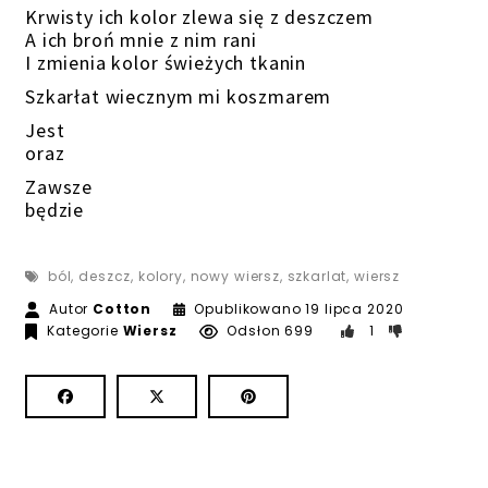
Krwisty ich kolor zlewa się z deszczem
A ich broń mnie z nim rani
I zmienia kolor świeżych tkanin
Szkarłat wiecznym mi koszmarem
Jest
oraz
Zawsze
będzie
ból
,
deszcz
,
kolory
,
nowy wiersz
,
szkarlat
,
wiersz
Autor
Cotton
Opublikowano
19 lipca 2020
Kategorie
Wiersz
Odsłon 699
1