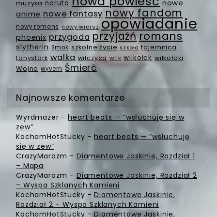
nowa powieść
nowe
muzyka
naruto
nowy fandom
nowe fantasy
anime
opowiadanie
nowy romans
nowy wiersz
romans
przyjaźń
przygoda
phoenix
slytherin
szkolne życie
tajemnica
Smok
szkoła
walka
wilkołak
tonystark
wilczyca
wilkołaki
wilk
Śmierć
Wojna
wyvern
Najnowsze komentarze
Wyrdmazer
-
heart beats — “wsłuchuję się w
zew”
KochamHotStucky
-
heart beats — “wsłuchuję
się w zew”
CrazyMarazm
-
Diamentowe Jaskinie, Rozdział 1
– Mapa
CrazyMarazm
-
Diamentowe Jaskinie, Rozdział 2
– Wyspa Szklanych Kamieni
KochamHotStucky
-
Diamentowe Jaskinie,
Rozdział 2 – Wyspa Szklanych Kamieni
KochamHotStucky
-
Diamentowe Jaskinie,