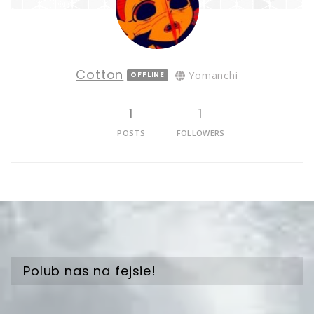
Cotton
Yomanchi
OFFLINE
1
1
POSTS
FOLLOWERS
Polub nas na fejsie!