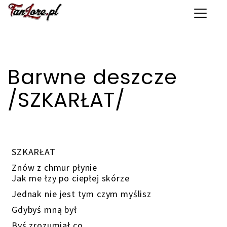
Toggle 
Barwne deszcze
/SZKARŁAT/
SZKARŁAT
Znów z chmur płynie
Jak me łzy po ciepłej skórze
Jednak nie jest tym czym myślisz
Gdybyś mną był
Byś zrozumiał co