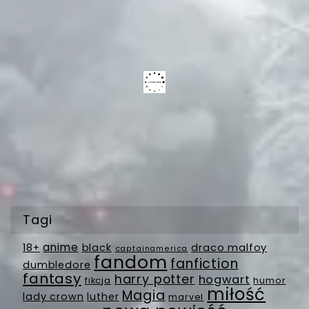
Tagi
anime
18+
black
draco malfoy
captainamerica
fandom
fanfiction
dumbledore
fantasy
harry potter
hogwart
fikcja
humor
miłość
Magia
lady crown
luther
marvel