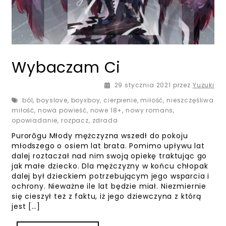
Wybaczam Ci
2 lutego 2021
29 stycznia 2021
przez
Yuzuki
ból
,
boyslove
,
boyxboy
,
cierpienie
,
miłość
,
nieszczęśliwa
miłość
,
nowa powieść
,
nowe 18+
,
nowy romans
,
opowiadanie
,
rozpacz
,
zdrada
Purorōgu Młody mężczyzna wszedł do pokoju
młodszego o osiem lat brata. Pomimo upływu lat
dalej roztaczał nad nim swoją opiekę traktując go
jak małe dziecko. Dla mężczyzny w końcu chłopak
dalej był dzieckiem potrzebującym jego wsparcia i
ochrony. Nieważne ile lat będzie miał. Niezmiernie
się cieszył też z faktu, iż jego dziewczyna z którą
jest […]