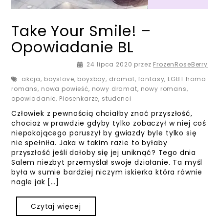
Take Your Smile! –
Opowiadanie BL
24 lipca 2020
24 lipca 2020
przez
FrozenRoseBerry
akcja
,
boyslove
,
boyxboy
,
dramat
,
fantasy
,
LGBT homo
romans
,
nowa powieść
,
nowy dramat
,
nowy romans
,
opowiadanie
,
Piosenkarze
,
studenci
Człowiek z pewnością chciałby znać przyszłość,
chociaż w prawdzie gdyby tylko zobaczył w niej coś
niepokojącego poruszył by gwiazdy byle tylko się
nie spełniła. Jaka w takim razie to byłaby
przyszłość jeśli dałoby się jej uniknąć? Tego dnia
Salem niezbyt przemyślał swoje działanie. Ta myśl
była w sumie bardziej niczym iskierka która równie
nagle jak […]
Czytaj więcej