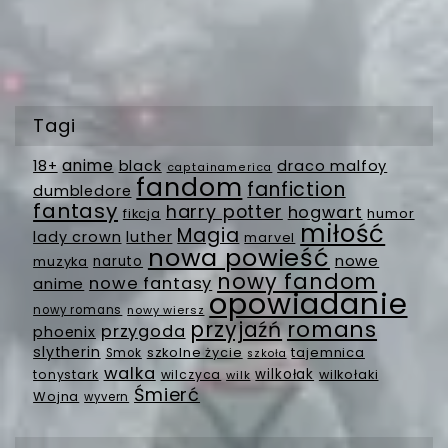
Tagi
anime
18+
black
draco malfoy
captainamerica
fandom
fanfiction
dumbledore
fantasy
harry potter
hogwart
fikcja
humor
miłość
Magia
lady crown
luther
marvel
nowa powieść
nowe
muzyka
naruto
nowy fandom
nowe fantasy
anime
opowiadanie
nowy romans
nowy wiersz
romans
przyjaźń
przygoda
phoenix
slytherin
szkolne życie
tajemnica
Smok
szkoła
walka
wilkołak
tonystark
wilczyca
wilkołaki
wilk
Śmierć
Wojna
wyvern