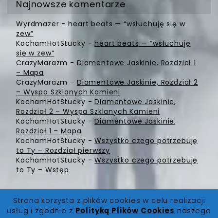
Najnowsze komentarze
Wyrdmazer
-
heart beats — “wsłuchuję się w
zew”
KochamHotStucky
-
heart beats — “wsłuchuję
się w zew”
CrazyMarazm
-
Diamentowe Jaskinie, Rozdział 1
– Mapa
CrazyMarazm
-
Diamentowe Jaskinie, Rozdział 2
– Wyspa Szklanych Kamieni
KochamHotStucky
-
Diamentowe Jaskinie,
Rozdział 2 – Wyspa Szklanych Kamieni
KochamHotStucky
-
Diamentowe Jaskinie,
Rozdział 1 – Mapa
KochamHotStucky
-
Wszystko czego potrzebuję
to Ty – Rozdział pierwszy
KochamHotStucky
-
Wszystko czego potrzebuję
to Ty – Wstęp
Strona korzysta z plików cookies w celu realizacji
usług i zgodnie z
Polityką Plików Cookies
naszego