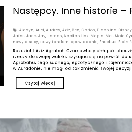
Następcy. Inne historie – 
Aladyn
,
Ariel
,
Audrey
,
Aziz
,
Ben
,
Carlos
,
Diabolina
,
Disney
Jafar
,
Jane
,
Jay
,
Jordan
,
Kapitan Hak
,
Magia
,
Mal
,
Mała Sy
nowy disney
,
nowy fandom
,
opowiadanie
,
Phoebus
,
Piotru
Rozdział 1 Aziz Agrabah Czarnowłosy chłopak chodzi
rzeczy do swojej walizki, szykując się na powrót do 
Agrabahu, tego suchego, egzotycznego i tajemniczeg
w Auradonie, nie mógł od tak zmienić swojej decyzji
Czytaj więcej