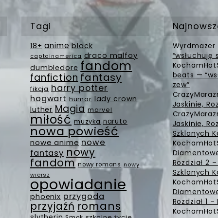
Tagi
Najnowsz
anime
18+
black
Wyrdmazer
draco malfoy
“wsłuchuję 
captainamerica
fandom
KochamHot
dumbledore
beats — “ws
fantasy
fanfiction
zew”
harry potter
fikcja
CrazyMara
hogwart
lady crown
humor
Jaskinie, Ro
Magia
luther
marvel
CrazyMara
miłość
muzyka
naruto
Jaskinie, Ro
nowa powieść
Szklanych K
nowe
nowe anime
KochamHot
nowy
fantasy
Diamentowe 
fandom
Rozdział 2 
nowy romans
nowy
Szklanych K
wiersz
opowiadanie
KochamHot
Diamentowe 
przygoda
phoenix
Rozdział 1 
romans
przyjaźń
KochamHot
slytherin
szkolne życie
Smok