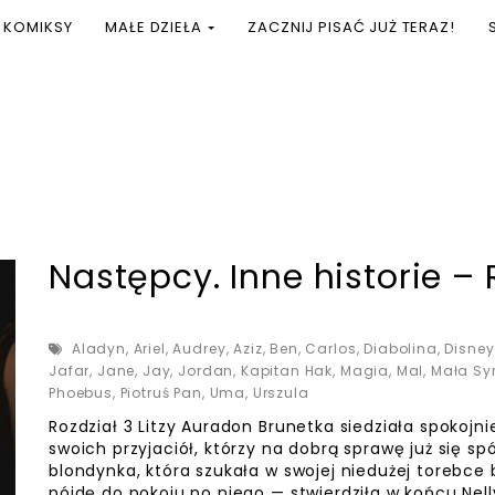
KOMIKSY
MAŁE DZIEŁA
ZACZNIJ PISAĆ JUŻ TERAZ!
Następcy. Inne historie – 
Aladyn
,
Ariel
,
Audrey
,
Aziz
,
Ben
,
Carlos
,
Diabolina
,
Disney
Jafar
,
Jane
,
Jay
,
Jordan
,
Kapitan Hak
,
Magia
,
Mal
,
Mała Sy
Phoebus
,
Piotruś Pan
,
Uma
,
Urszula
Rozdział 3 Litzy Auradon Brunetka siedziała spokoj
swoich przyjaciół, którzy na dobrą sprawę już się spó
blondynka, która szukała w swojej niedużej torebce 
pójdę do pokoju po niego — stwierdziła w końcu Nelly