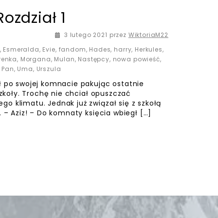
Rozdział 1
29 marca 2021
3 lutego 2021
przez
WiktoriaM22
,
Esmeralda
,
Evie
,
fandom
,
Hades
,
harry
,
Herkules
,
renka
,
Morgana
,
Mulan
,
Następcy
,
nowa powieść
,
ś Pan
,
Uma
,
Urszula
ł po swojej komnacie pakując ostatnie
szkoły. Trochę nie chciał opuszczać
o klimatu. Jednak już związał się z szkołą
. – Aziz! – Do komnaty księcia wbiegł […]