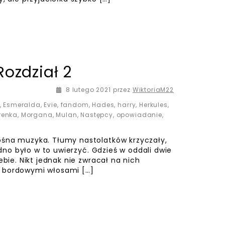
Rozdział 2
8 lutego 2021
przez
WiktoriaM22
,
Esmeralda
,
Evie
,
fandom
,
Hades
,
harry
,
Herkules
,
renka
,
Morgana
,
Mulan
,
Następcy
,
opowiadanie
,
ośna muzyka. Tłumy nastolatków krzyczały,
udno było w to uwierzyć. Gdzieś w oddali dwie
ebie. Nikt jednak nie zwracał na nich
z bordowymi włosami […]