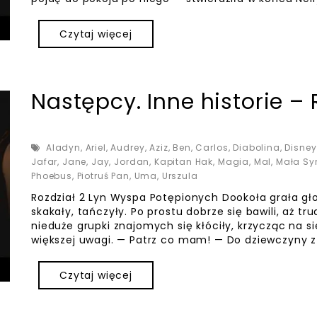
Czytaj więcej
Następcy. Inne historie – 
Aladyn
,
Ariel
,
Audrey
,
Aziz
,
Ben
,
Carlos
,
Diabolina
,
Disney
Jafar
,
Jane
,
Jay
,
Jordan
,
Kapitan Hak
,
Magia
,
Mal
,
Mała Sy
Phoebus
,
Piotruś Pan
,
Uma
,
Urszula
Rozdział 2 Lyn Wyspa Potępionych Dookoła grała gł
skakały, tańczyły. Po prostu dobrze się bawili, aż tr
nieduże grupki znajomych się kłóciły, krzycząc na si
większej uwagi. — Patrz co mam! — Do dziewczyny 
Czytaj więcej