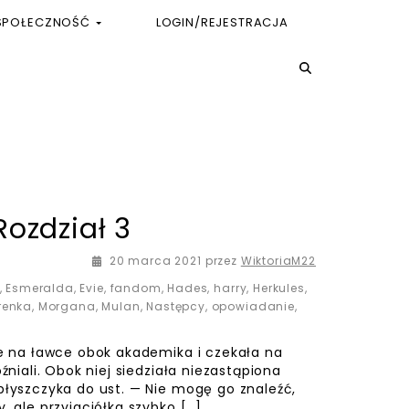
SPOŁECZNOŚĆ
LOGIN/REJESTRACJA
Rozdział 3
20 marca 2021
przez
WiktoriaM22
,
Esmeralda
,
Evie
,
fandom
,
Hades
,
harry
,
Herkules
,
renka
,
Morgana
,
Mulan
,
Następcy
,
opowiadanie
,
nie na ławce obok akademika i czekała na
źniali. Obok niej siedziała niezastąpiona
błyszczyka do ust. — Nie mogę go znaleźć,
, ale przyjaciółka szybko […]