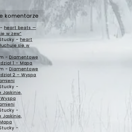
e komentarze
-
heart beats —
się w zew”
Stucky
-
heart
łuchuję się w
zm
-
Diamentowe
zdział 1 – Mapa
zm
-
Diamentowe
zdział 2 – Wyspa
amieni
Stucky
-
Jaskinie,
– Wyspa
amieni
Stucky
-
Jaskinie,
– Mapa
Stucky
-