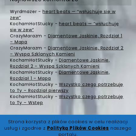
Wyrdmazer
-
heart beats — “wsłuchuję się w
zew”
KochamHotStucky
-
heart beats — “wsłuchuję
się w zew”
CrazyMarazm
-
Diamentowe Jaskinie, Rozdział 1
– Mapa
CrazyMarazm
-
Diamentowe Jaskinie, Rozdział 2
– Wyspa Szklanych Kamieni
KochamHotStucky
-
Diamentowe Jaskinie,
Rozdział 2 – Wyspa Szklanych Kamieni
KochamHotStucky
-
Diamentowe Jaskinie,
Rozdział 1 – Mapa
KochamHotStucky
-
Wszystko czego potrzebuję
to Ty – Rozdział pierwszy
KochamHotStucky
-
Wszystko czego potrzebuję
to Ty – Wstęp
Strona korzysta z plików cookies w celu realizacji
usług i zgodnie z
Polityką Plików Cookies
naszego
portalu.