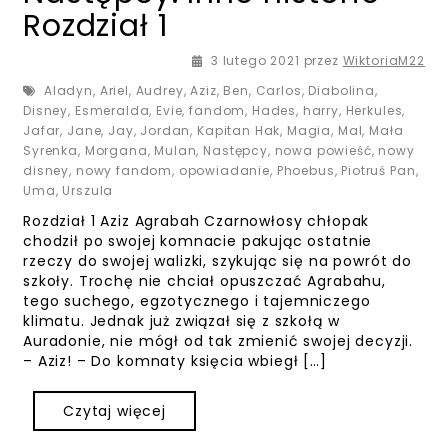
Rozdział 1
29 marca 2021
3 lutego 2021
przez
WiktoriaM22
Aladyn
,
Ariel
,
Audrey
,
Aziz
,
Ben
,
Carlos
,
Diabolina
,
Disney
,
Esmeralda
,
Evie
,
fandom
,
Hades
,
harry
,
Herkules
,
Jafar
,
Jane
,
Jay
,
Jordan
,
Kapitan Hak
,
Magia
,
Mal
,
Mała
Syrenka
,
Morgana
,
Mulan
,
Następcy
,
nowa powieść
,
nowy
disney
,
nowy fandom
,
opowiadanie
,
Phoebus
,
Piotruś Pan
,
Uma
,
Urszula
Rozdział 1 Aziz Agrabah Czarnowłosy chłopak
chodził po swojej komnacie pakując ostatnie
rzeczy do swojej walizki, szykując się na powrót do
szkoły. Trochę nie chciał opuszczać Agrabahu,
tego suchego, egzotycznego i tajemniczego
klimatu. Jednak już związał się z szkołą w
Auradonie, nie mógł od tak zmienić swojej decyzji.
– Aziz! – Do komnaty księcia wbiegł […]
Czytaj więcej