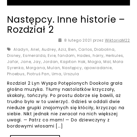
Następcy. Inne historie –
Rozdział 2
8 lutego 2021
przez
WiktoriaM22
Aladyn
,
Ariel
,
Audrey
,
Aziz
,
Ben
,
Carlos
,
Diabolina
,
Disney
,
Esmeralda
,
Evie
,
fandom
,
Hades
,
harry
,
Herkules
,
Jafar
,
Jane
,
Jay
,
Jordan
,
Kapitan Hak
,
Magia
,
Mal
,
Mała
Syrenka
,
Morgana
,
Mulan
,
Następcy
,
opowiadanie
,
Phoebus
,
Piotruś Pan
,
Uma
,
Urszula
Rozdział 2 Lyn Wyspa Potępionych Dookoła grała
głośna muzyka. Tłumy nastolatków krzyczały,
skakały, tańczyły. Po prostu dobrze się bawili, aż
trudno było w to uwierzyć. Gdzieś w oddali dwie
nieduże grupki znajomych się kłóciły, krzycząc na
siebie. Nikt jednak nie zwracał na nich większej
uwagi. — Patrz co mam! — Do dziewczyny z
bordowymi włosami […]