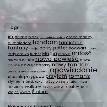
Tagi
anime
18+
black
draco malfoy
captainamerica
fandom
fanfiction
dumbledore
fantasy
harry potter
hogwart
fikcja
humor
miłość
Magia
lady crown
luther
marvel
nowa powieść
nowe
muzyka
naruto
nowy fandom
nowe fantasy
anime
opowiadanie
nowy romans
nowy wiersz
romans
przyjaźń
przygoda
phoenix
slytherin
szkolne życie
tajemnica
Smok
szkoła
walka
wilkołak
tonystark
wilczyca
wilkołaki
wilk
Śmierć
Wojna
wyvern
Najnowsze komentarze