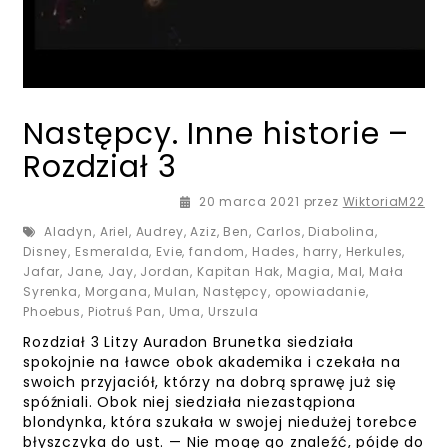
Następcy. Inne historie –
Rozdział 3
20 marca 2021
przez
WiktoriaM22
Aladyn
,
Ariel
,
Audrey
,
Aziz
,
Ben
,
Carlos
,
Diabolina
,
Disney
,
Esmeralda
,
Evie
,
fandom
,
Hades
,
harry
,
Herkules
,
Jafar
,
Jane
,
Jay
,
Jordan
,
Kapitan Hak
,
Magia
,
Mal
,
Mała
Syrenka
,
Morgana
,
Mulan
,
Następcy
,
opowiadanie
,
Phoebus
,
Piotruś Pan
,
Uma
,
Urszula
Rozdział 3 Litzy Auradon Brunetka siedziała
spokojnie na ławce obok akademika i czekała na
swoich przyjaciół, którzy na dobrą sprawę już się
spóźniali. Obok niej siedziała niezastąpiona
blondynka, która szukała w swojej niedużej torebce
błyszczyka do ust. — Nie mogę go znaleźć, pójdę do