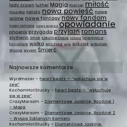
miłość
Magia
lady crown
luther
marvel
nowa powieść
nowe
muzyka
naruto
nowy fandom
nowe fantasy
anime
opowiadanie
nowy romans
nowy wiersz
romans
przyjaźń
przygoda
phoenix
slytherin
szkolne życie
tajemnica
Smok
szkoła
walka
wilkołak
tonystark
wilczyca
wilkołaki
wilk
Śmierć
Wojna
wyvern
Najnowsze komentarze
Wyrdmazer
-
heart beats — “wsłuchuję się w
zew”
KochamHotStucky
-
heart beats — “wsłuchuję
się w zew”
CrazyMarazm
-
Diamentowe Jaskinie, Rozdział 1
– Mapa
CrazyMarazm
-
Diamentowe Jaskinie, Rozdział 2
– Wyspa Szklanych Kamieni
KochamHotStucky
-
Diamentowe Jaskinie,