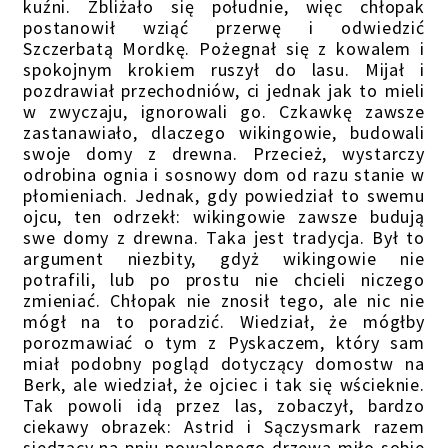
kuźni. Zbliżało się południe, więc chłopak
postanowił wziąć przerwę i odwiedzić
Szczerbatą Mordkę. Pożegnał się z kowalem i
spokojnym krokiem ruszył do lasu. Mijał i
pozdrawiał przechodniów, ci jednak jak to mieli
w zwyczaju, ignorowali go. Czkawkę zawsze
zastanawiało, dlaczego wikingowie, budowali
swoje domy z drewna. Przecież, wystarczy
odrobina ognia i sosnowy dom od razu stanie w
płomieniach. Jednak, gdy powiedział to swemu
ojcu, ten odrzekł: wikingowie zawsze budują
swe domy z drewna. Taka jest tradycja. Był to
argument niezbity, gdyż wikingowie nie
potrafili, lub po prostu nie chcieli niczego
zmieniać. Chłopak nie znosił tego, ale nic nie
mógł na to poradzić. Wiedział, że mógłby
porozmawiać o tym z Pyskaczem, który sam
miał podobny pogląd dotyczący domostw na
Berk, ale wiedział, że ojciec i tak się wścieknie.
Tak powoli idą przez las, zobaczył, bardzo
ciekawy obrazek: Astrid i Sączysmark razem
siedzący na pniu powalonego drzewa miło sobie