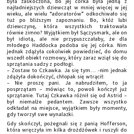
była zaskoczona, bo jej córka była jedną z
najładniejszych dziewcząt w mniej więcej w jej
wieku, ale wielu “adoratorów” odkochiwało się
tuż po bliższym zapoznaniu. Bo, któż lubi
dziewczynę, która wszystkich traktowała
równie zimno? Wyjątkiem był Sączysmark, ale on
był idiotą, ale nie przypuszczałaby, że dla
młodego Haddocka podoba się jej córka. Nim
jednak zdążyła cokolwiek powiedzieć, do domu
wszedł obiekt rozmowy, który zaraz wziął się do
sprzątania sadzy z podłogi.
– Zostaw to Czkawka. Ja się tym… -nim jednak
zdążyła dokończyć, chłopak się wtrącił:
– Nie proszę pani. Ja nabrudziłem, to ja
posprzątam – mówiąc to, powoli kończył już
sprzątanie. Tutaj Czkawka różnił się od Astrid –
był niemalże pedantem. Zawsze wszystko
odkładał na miejsce, wyjątkiem były momenty,
gdy tworzył swe wynalazki.
Gdy skończył, pożegnali się z panią Hofferson,
która wręczyła im kilka drożdżówek i ruszyli do