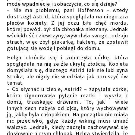
może wpadniecie i zobaczycie, co się dzieje?
– Nie ma problemu, pani Hofferson – wtedy
dostrzegł Astrid, która spoglądała na niego zza
pleców kobiety. Z jej oczu biła chęć mordu,
której powód, był dla chłopaka nieznany. Jednak
wściekłość dziewczyny, wywołała swego rodzaju
strach, więc zbył piekarkę, faktem, że zostawił
gotującą się wodę i pobiegł do domu.
Helga obróciła się i zobaczyła córkę, która
spoglądała na nią ze źle ukrytą złością. Kobieta
domyślała się, dlaczego Astrid tak nie lubi syna
Stoika, ale nigdy nie wiedziała jak poruszyć ów
temat.
– Co słychać u ciebie, Astrid? – zapytała córkę,
która zignorowała pytanie matki i wyszła z
domu, trzaskając drzwiami. To, jak i wiele
innych cech nabyła od ojca, który wychowywał
ją, jakby była chłopakiem. Na początku nie miała
nic przeciwko, gdyż każdy wiking musi umieć
walczyć. Jednak, kiedy zaczęła zachowywać się
dosłownie niczym chłopak, Helga stwierdziła, że