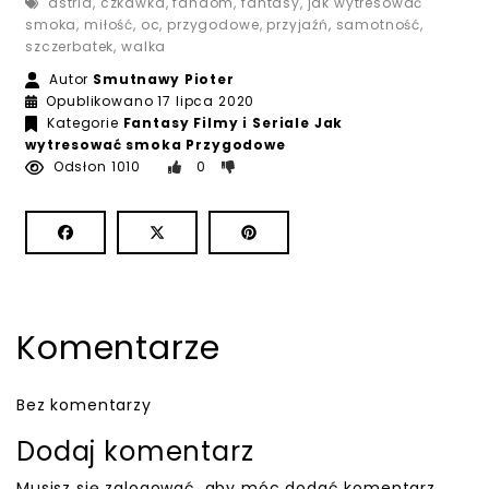
astrid
,
czkawka
,
fandom
,
fantasy
,
jak wytresować
smoka
,
miłość
,
oc
,
przygodowe
,
przyjaźń
,
samotność
,
szczerbatek
,
walka
Autor
Smutnawy Pioter
19 lipca 2020
Opublikowano
17 lipca 2020
Kategorie
Fantasy
Filmy i Seriale
Jak
wytresować smoka
Przygodowe
Odsłon 1010
0
Komentarze
Bez komentarzy
Dodaj komentarz
Musisz się
zalogować
, aby móc dodać komentarz.