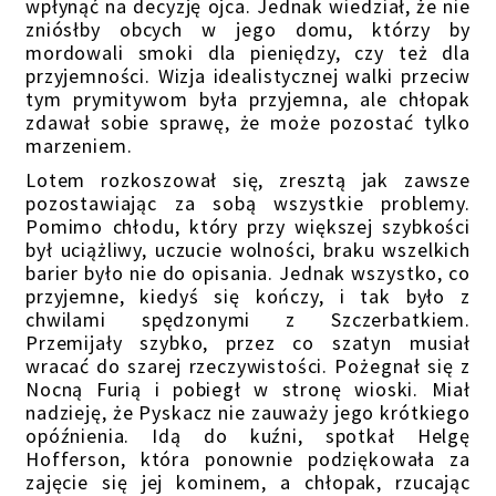
wpłynąć na decyzję ojca. Jednak wiedział, że nie
zniósłby obcych w jego domu, którzy by
mordowali smoki dla pieniędzy, czy też dla
przyjemności. Wizja idealistycznej walki przeciw
tym prymitywom była przyjemna, ale chłopak
zdawał sobie sprawę, że może pozostać tylko
marzeniem.
Lotem rozkoszował się, zresztą jak zawsze
pozostawiając za sobą wszystkie problemy.
Pomimo chłodu, który przy większej szybkości
był uciążliwy, uczucie wolności, braku wszelkich
barier było nie do opisania. Jednak wszystko, co
przyjemne, kiedyś się kończy, i tak było z
chwilami spędzonymi z Szczerbatkiem.
Przemijały szybko, przez co szatyn musiał
wracać do szarej rzeczywistości. Pożegnał się z
Nocną Furią i pobiegł w stronę wioski. Miał
nadzieję, że Pyskacz nie zauważy jego krótkiego
opóźnienia. Idą do kuźni, spotkał Helgę
Hofferson, która ponownie podziękowała za
zajęcie się jej kominem, a chłopak, rzucając