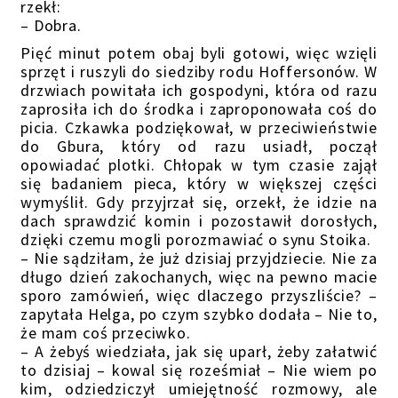
rzekł:
– Dobra.
Pięć minut potem obaj byli gotowi, więc wzięli
sprzęt i ruszyli do siedziby rodu Hoffersonów. W
drzwiach powitała ich gospodyni, która od razu
zaprosiła ich do środka i zaproponowała coś do
picia. Czkawka podziękował, w przeciwieństwie
do Gbura, który od razu usiadł, począł
opowiadać plotki. Chłopak w tym czasie zajął
się badaniem pieca, który w większej części
wymyślił. Gdy przyjrzał się, orzekł, że idzie na
dach sprawdzić komin i pozostawił dorosłych,
dzięki czemu mogli porozmawiać o synu Stoika.
– Nie sądziłam, że już dzisiaj przyjdziecie. Nie za
długo dzień zakochanych, więc na pewno macie
sporo zamówień, więc dlaczego przyszliście? –
zapytała Helga, po czym szybko dodała – Nie to,
że mam coś przeciwko.
– A żebyś wiedziała, jak się uparł, żeby załatwić
to dzisiaj – kowal się roześmiał – Nie wiem po
kim, odziedziczył umiejętność rozmowy, ale