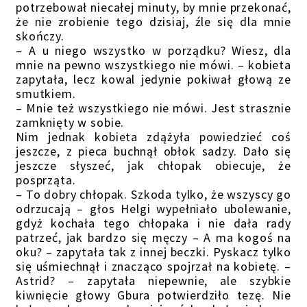
potrzebował niecałej minuty, by mnie przekonać,
że nie zrobienie tego dzisiaj, źle się dla mnie
skończy.
– A u niego wszystko w porządku? Wiesz, dla
mnie na pewno wszystkiego nie mówi. – kobieta
zapytała, lecz kowal jedynie pokiwał głową ze
smutkiem.
– Mnie też wszystkiego nie mówi. Jest strasznie
zamknięty w sobie.
Nim jednak kobieta zdążyła powiedzieć coś
jeszcze, z pieca buchnął obłok sadzy. Dało się
jeszcze słyszeć, jak chłopak obiecuje, że
posprząta.
– To dobry chłopak. Szkoda tylko, że wszyscy go
odrzucają – głos Helgi wypełniało ubolewanie,
gdyż kochała tego chłopaka i nie dała rady
patrzeć, jak bardzo się męczy – A ma kogoś na
oku? – zapytała tak z innej beczki. Pyskacz tylko
się uśmiechnął i znacząco spojrzał na kobietę. –
Astrid? – zapytała niepewnie, ale szybkie
kiwnięcie głowy Gbura potwierdziło tezę. Nie