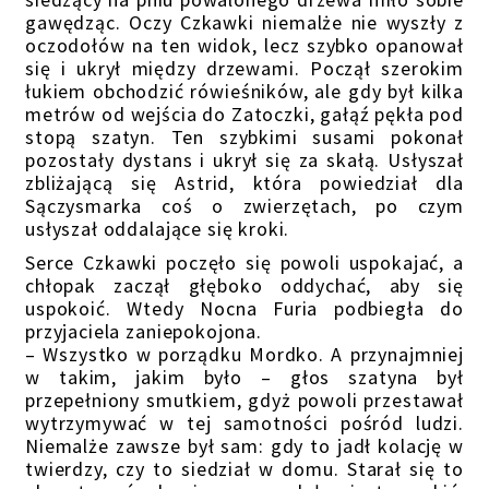
gawędząc. Oczy Czkawki niemalże nie wyszły z
oczodołów na ten widok, lecz szybko opanował
się i ukrył między drzewami. Począł szerokim
łukiem obchodzić rówieśników, ale gdy był kilka
metrów od wejścia do Zatoczki, gałąź pękła pod
stopą szatyn. Ten szybkimi susami pokonał
pozostały dystans i ukrył się za skałą. Usłyszał
zbliżającą się Astrid, która powiedział dla
Sączysmarka coś o zwierzętach, po czym
usłyszał oddalające się kroki.
Serce Czkawki poczęło się powoli uspokajać, a
chłopak zaczął głęboko oddychać, aby się
uspokoić. Wtedy Nocna Furia podbiegła do
przyjaciela zaniepokojona.
– Wszystko w porządku Mordko. A przynajmniej
w takim, jakim było – głos szatyna był
przepełniony smutkiem, gdyż powoli przestawał
wytrzymywać w tej samotności pośród ludzi.
Niemalże zawsze był sam: gdy to jadł kolację w
twierdzy, czy to siedział w domu. Starał się to