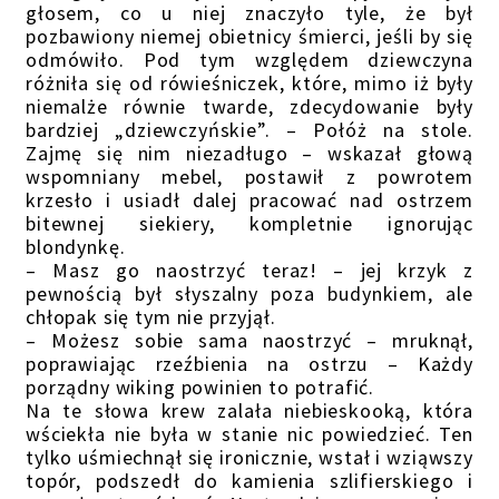
głosem, co u niej znaczyło tyle, że był
pozbawiony niemej obietnicy śmierci, jeśli by się
odmówiło. Pod tym względem dziewczyna
różniła się od rówieśniczek, które, mimo iż były
niemalże równie twarde, zdecydowanie były
bardziej „dziewczyńskie”. – Połóż na stole.
Zajmę się nim niezadługo – wskazał głową
wspomniany mebel, postawił z powrotem
krzesło i usiadł dalej pracować nad ostrzem
bitewnej siekiery, kompletnie ignorując
blondynkę.
– Masz go naostrzyć teraz! – jej krzyk z
pewnością był słyszalny poza budynkiem, ale
chłopak się tym nie przyjął.
– Możesz sobie sama naostrzyć – mruknął,
poprawiając rzeźbienia na ostrzu – Każdy
porządny wiking powinien to potrafić.
Na te słowa krew zalała niebieskooką, która
wściekła nie była w stanie nic powiedzieć. Ten
tylko uśmiechnął się ironicznie, wstał i wziąwszy
topór, podszedł do kamienia szlifierskiego i