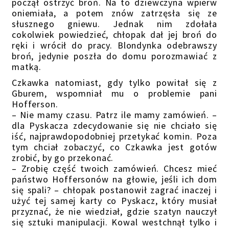
począł ostrzyć broń. Na to dziewczyna wpierw
oniemiała, a potem znów zatrzęsła się ze
słusznego gniewu. Jednak nim zdołała
cokolwiek powiedzieć, chłopak dał jej broń do
ręki i wrócił do pracy. Blondynka odebrawszy
broń, jedynie poszła do domu porozmawiać z
matką.
Czkawka natomiast, gdy tylko powitał się z
Gburem, wspomniał mu o problemie pani
Hofferson.
– Nie mamy czasu. Patrz ile mamy zamówień. –
dla Pyskacza zdecydowanie się nie chciało się
iść, najprawdopodobniej przetykać komin. Poza
tym chciał zobaczyć, co Czkawka jest gotów
zrobić, by go przekonać.
– Zrobię część twoich zamówień. Chcesz mieć
państwo Hoffersonów na głowie, jeśli ich dom
się spali? – chłopak postanowił zagrać inaczej i
użyć tej samej karty co Pyskacz, który musiał
przyznać, że nie wiedział, gdzie szatyn nauczył
się sztuki manipulacji. Kowal westchnął tylko i