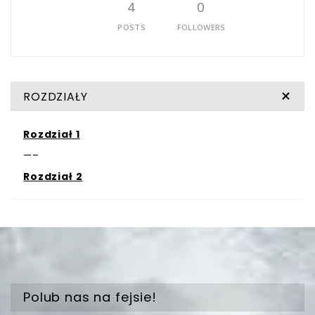
4
0
POSTS
FOLLOWERS
ROZDZIAŁY
Rozdział 1
—–
Rozdział 2
Polub nas na fejsie!