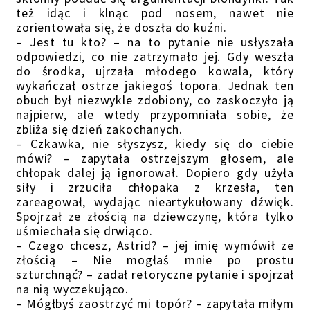
też idąc i klnąc pod nosem, nawet nie
zorientowała się, że doszła do kuźni.
– Jest tu kto? – na to pytanie nie usłyszała
odpowiedzi, co nie zatrzymało jej. Gdy weszła
do środka, ujrzała młodego kowala, który
wykańczał ostrze jakiegoś topora. Jednak ten
obuch był niezwykle zdobiony, co zaskoczyło ją
najpierw, ale wtedy przypomniała sobie, że
zbliża się dzień zakochanych.
– Czkawka, nie słyszysz, kiedy się do ciebie
mówi? – zapytała ostrzejszym głosem, ale
chłopak dalej ją ignorował. Dopiero gdy użyła
siły i zrzuciła chłopaka z krzesła, ten
zareagował, wydając nieartykułowany dźwięk.
Spojrzał ze złością na dziewczynę, która tylko
uśmiechała się drwiąco.
– Czego chcesz, Astrid? – jej imię wymówił ze
złością – Nie mogłaś mnie po prostu
szturchnąć? – zadał retoryczne pytanie i spojrzał
na nią wyczekująco.
– Mógłbyś zaostrzyć mi topór? – zapytała miłym