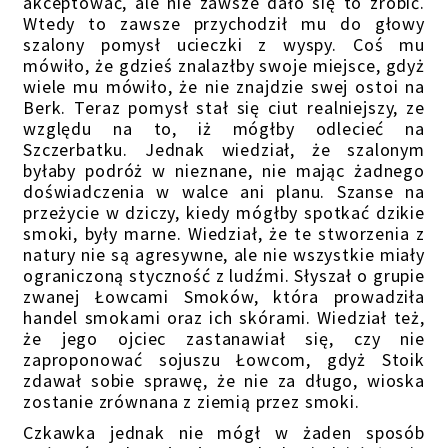
akceptować, ale nie zawsze dało się to zrobić.
Wtedy to zawsze przychodził mu do głowy
szalony pomysł ucieczki z wyspy. Coś mu
mówiło, że gdzieś znalazłby swoje miejsce, gdyż
wiele mu mówiło, że nie znajdzie swej ostoi na
Berk. Teraz pomysł stał się ciut realniejszy, ze
względu na to, iż mógłby odlecieć na
Szczerbatku. Jednak wiedział, że szalonym
byłaby podróż w nieznane, nie mając żadnego
doświadczenia w walce ani planu. Szanse na
przeżycie w dziczy, kiedy mógłby spotkać dzikie
smoki, były marne. Wiedział, że te stworzenia z
natury nie są agresywne, ale nie wszystkie miały
ograniczoną styczność z ludźmi. Słyszał o grupie
zwanej Łowcami Smoków, która prowadziła
handel smokami oraz ich skórami. Wiedział też,
że jego ojciec zastanawiał się, czy nie
zaproponować sojuszu Łowcom, gdyż Stoik
zdawał sobie sprawę, że nie za długo, wioska
zostanie zrównana z ziemią przez smoki.
Czkawka jednak nie mógł w żaden sposób