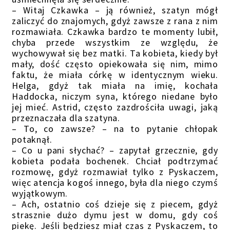
– Witaj Czkawka – ją również, szatyn mógł
zaliczyć do znajomych, gdyż zawsze z rana z nim
rozmawiała. Czkawka bardzo te momenty lubił,
chyba przede wszystkim ze względu, że
wychowywał się bez matki. Ta kobieta, kiedy był
mały, dość często opiekowała się nim, mimo
faktu, że miała córkę w identycznym wieku.
Helga, gdyż tak miała na imię, kochała
Haddocka, niczym syna, którego niedane było
jej mieć. Astrid, często zazdrościła uwagi, jaką
przeznaczała dla szatyna.
– To, co zawsze? – na to pytanie chłopak
potaknął.
– Co u pani słychać? – zapytał grzecznie, gdy
kobieta podała bochenek. Chciał podtrzymać
rozmowę, gdyż rozmawiał tylko z Pyskaczem,
więc atencja kogoś innego, była dla niego czymś
wyjątkowym.
– Ach, ostatnio coś dzieje się z piecem, gdyż
strasznie dużo dymu jest w domu, gdy coś
piekę. Jeśli będziesz miał czas z Pyskaczem, to