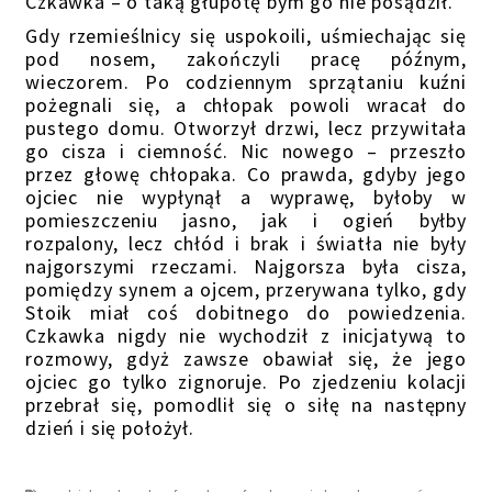
Czkawka – o taką głupotę bym go nie posądził.
Gdy rzemieślnicy się uspokoili, uśmiechając się
pod nosem, zakończyli pracę późnym,
wieczorem. Po codziennym sprzątaniu kuźni
pożegnali się, a chłopak powoli wracał do
pustego domu. Otworzył drzwi, lecz przywitała
go cisza i ciemność. Nic nowego – przeszło
przez głowę chłopaka. Co prawda, gdyby jego
ojciec nie wypłynął a wyprawę, byłoby w
pomieszczeniu jasno, jak i ogień byłby
rozpalony, lecz chłód i brak i światła nie były
najgorszymi rzeczami. Najgorsza była cisza,
pomiędzy synem a ojcem, przerywana tylko, gdy
Stoik miał coś dobitnego do powiedzenia.
Czkawka nigdy nie wychodził z inicjatywą to
rozmowy, gdyż zawsze obawiał się, że jego
ojciec go tylko zignoruje. Po zjedzeniu kolacji
przebrał się, pomodlił się o siłę na następny
dzień i się położył.