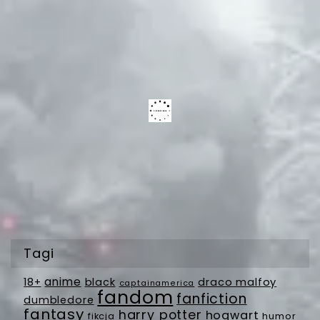
Tagi
anime
18+
black
draco malfoy
captainamerica
fandom
fanfiction
dumbledore
fantasy
harry potter
hogwart
fikcja
humor