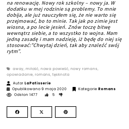
na renowację. Nowy rok szkolny – nowy ja. W
dodatku w mej rodzinie są problemy. To mnie
dobija, ale już nauczyłem się, że nie warto się
przejmować, bo to minie. Tak jak po zimie jest
wiosna, a po lecie jesień. Znów toczę bitwę
wewnątrz siebie, a to wszystko to wojna. Mam
jedną zasadę i mam nadzieję, iż będę do niej się
stosować:”Chwytaj dzień, tak aby znaleźć swój
rytm”.
away
,
miłość
,
nowa powieść
,
nowy romans
,
opowiadanie
,
romans
,
tęsknota
Autor
LaPatisserie
9 czerwca 2020
Opublikowano
9 maja 2020
Kategorie
Romans
Odsłon 1477
5