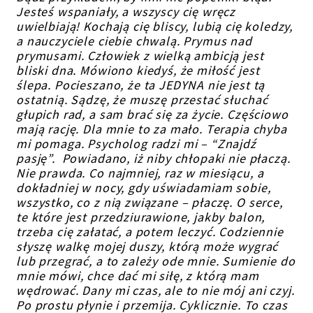
Jesteś wspaniały, a wszyscy cię wręcz
uwielbiają! Kochają cię bliscy, lubią cię koledzy,
a nauczyciele ciebie chwalą. Prymus nad
prymusami. Człowiek z wielką ambicją jest
bliski dna. Mówiono kiedyś, że miłość jest
ślepa. Pocieszano, że ta JEDYNA nie jest tą
ostatnią. Sądzę, że muszę przestać słuchać
głupich rad, a sam brać się za życie. Częściowo
mają rację. Dla mnie to za mało. Terapia chyba
mi pomaga. Psycholog radzi mi – “Znajdź
pasję”. Powiadano, iż niby chłopaki nie płaczą.
Nie prawda. Co najmniej, raz w miesiącu, a
dokładniej w nocy, gdy uświadamiam sobie,
wszystko, co z nią związane – płaczę. O serce,
te które jest przedziurawione, jakby balon,
trzeba cię załatać, a potem leczyć. Codziennie
słyszę walkę mojej duszy, którą może wygrać
lub przegrać, a to zależy ode mnie. Sumienie do
mnie mówi, chce dać mi siłę, z którą mam
wędrować. Dany mi czas, ale to nie mój ani czyj.
Po prostu płynie i przemija. Cyklicznie. To czas