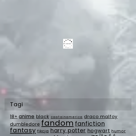
Tagi
anime
18+
black
draco malfoy
captainamerica
fandom
fanfiction
dumbledore
fantasy
harry potter
hogwart
fikcja
humor