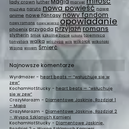
miłość
Magia
lady crown
luther
marvel
nowa powieść
nowe
muzyka
naruto
nowy fandom
nowe fantasy
anime
opowiadanie
nowy romans
nowy wiersz
romans
przyjaźń
przygoda
phoenix
slytherin
szkolne życie
tajemnica
Smok
szkoła
walka
wilkołak
tonystark
wilczyca
wilkołaki
wilk
Śmierć
Wojna
wyvern
Najnowsze komentarze
Wyrdmazer
-
heart beats — “wsłuchuję się w
zew”
KochamHotStucky
-
heart beats — “wsłuchuję
się w zew”
CrazyMarazm
-
Diamentowe Jaskinie, Rozdział 1
– Mapa
CrazyMarazm
-
Diamentowe Jaskinie, Rozdział 2
– Wyspa Szklanych Kamieni
KochamHotStucky
-
Diamentowe Jaskinie,
Rozdział 2 – Wyspa Szklanych Kamieni