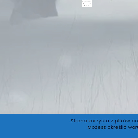
Strona korzysta z plików co
Możesz określić war
FanLore.pl
© 2019. Wszystkie