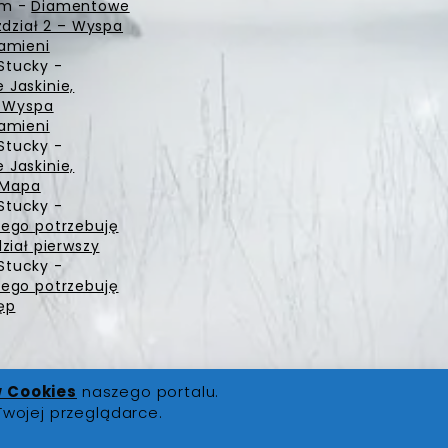
zm
-
Diamentowe
zdział 2 – Wyspa
amieni
Stucky
-
Jaskinie,
– Wyspa
amieni
Stucky
-
Jaskinie,
– Mapa
Stucky
-
ego potrzebuję
ział pierwszy
Stucky
-
ego potrzebuję
ęp
w Cookies
naszego portalu.
Twojej przeglądarce.
ści
|
Polityka Cookies
|
Kontakt