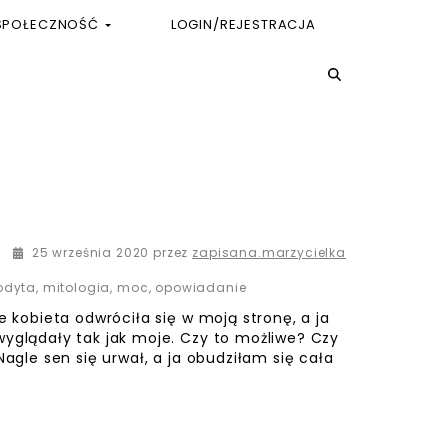
SPOŁECZNOŚĆ
LOGIN/REJESTRACJA
25 września 2020
przez
zapisana.marzycielka
rodyta
,
mitologia
,
moc
,
opowiadanie
e kobieta odwróciła się w moją stronę, a ja
wyglądały tak jak moje. Czy to możliwe? Czy
Nagle sen się urwał, a ja obudziłam się cała