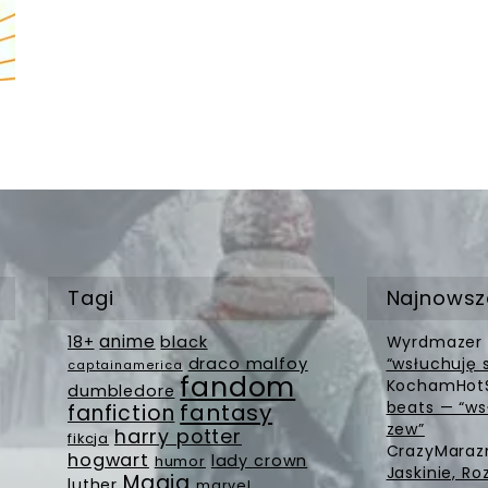
Tagi
Najnowsz
anime
18+
black
Wyrdmazer
draco malfoy
“wsłuchuję 
captainamerica
fandom
KochamHot
dumbledore
beats — “ws
fantasy
fanfiction
zew”
harry potter
fikcja
CrazyMara
hogwart
lady crown
humor
Jaskinie, Ro
Magia
luther
marvel