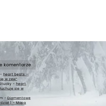
e komentarze
-
heart beats —
się w zew”
Stucky
-
heart
łuchuję się w
zm
-
Diamentowe
zdział 1 – Mapa