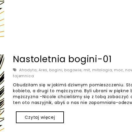
Nastoletnia bogini-01
Afrodyta
,
Ares
,
bogini
,
bogowie
,
mit
,
mitologia
,
moc
,
no
tajemnica
Obudziłam się w jakimś dziwnym pomieszczeniu. Sta
kobieta, a drugi to mężczyzna. Byli ubrani w piękne
mężczyzna -Nicole chcieliśmy się z tobą zobaczyć 
ten oto naszyjnik, abyś o nas nie zapomniała-odezw
Czytaj więcej