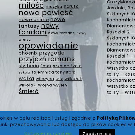
CrazyMara
miłość
muzyka
naruto
Jaskinie, Ro
nowa powieść
Szklanych K
nowe
nowe anime
KochamHot
nowy
fantasy
Diamentowe 
fandom
Rozdział 2 
nowy romans
nowy
Szklanych K
wiersz
opowiadanie
KochamHot
Diamentowe 
przygoda
phoenix
Rozdział 1 
romans
przyjaźń
KochamHot
slytherin
szkolne życie
Smok
Wszystko cz
tajemnica
tonystark
szkoła
to Ty – Rozd
walka
wilkołak
wilczyca
wilk
KochamHot
Wojna
wilkołaki
wyvern
Wszystko cz
Śmierć
to Ty – Wst
okies w celu realizacji usług i zgodnie z
Polityką Plikó
unki przechowywania lub dostępu do plików cookies w 
 prawa zastrzeżone |
O Nas
|
Regulamin
|
Polityka Prywatno
Ustawienia cookies
Zgadzam się