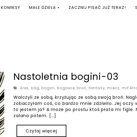
KOMIKSY
MAŁE DZIEŁA
ZACZNIJ PISAĆ JUŻ TERAZ!
Nastoletnia bogini-03
Ares
,
bóg
,
bogini
,
bogowie
,
broń
,
fantasy
,
miecz
,
mit Af
Walczyli ze sobą, krzyżując ze sobą swoją broń. Nagl
zobaczyłam coś, co bardzo mnie zdziwiło. Jej oczy 
to jestem ja? A może po prostu ktoś płata mi figle. 
zalana potem. […]
Czytaj więcej