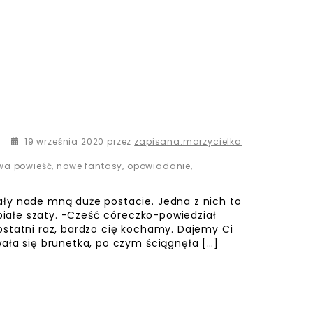
23 września 2020
19 września 2020
przez
zapisana.marzycielka
wa powieść
,
nowe fantasy
,
opowiadanie
,
ły nade mną duże postacie. Jedna z nich to
 białe szaty. -Cześć córeczko-powiedział
ostatni raz, bardzo cię kochamy. Dajemy Ci
ała się brunetka, po czym ściągnęła […]