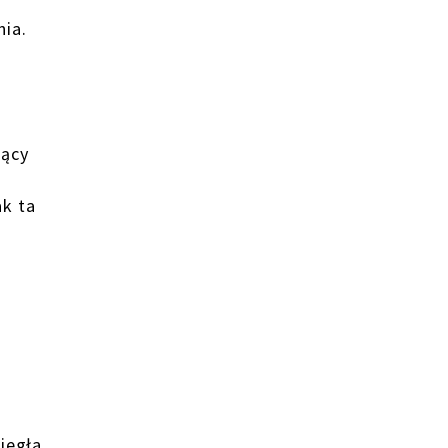
nia.
cący
ak ta
iegła