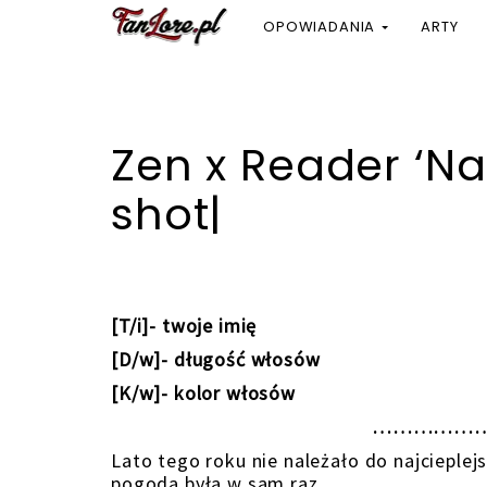
OPOWIADANIA
ARTY
Zen x Reader ‘N
shot|
[T/i]- twoje imię
[D/w]- długość włosów
[K/w]- kolor włosów
………………
Lato tego roku nie należało do najcieplejsz
pogoda była w sam raz.