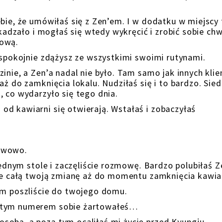
ebie, że umówiłaś się z Zen’em. I w dodatku w miejscy 
zkadzało i mogłaś się wtedy wykręcić i zrobić sobie chw
fową.
e spokojnie zdążysz ze wszystkimi swoimi rutynami.
inie, a Zen’a nadal nie było. Tam samo jak innych kli
aż do zamknięcia lokalu. Nudziłaś się i to bardzo. Sied
, co wydarzyło się tego dnia.
d kawiarni się otwierają. Wstałaś i zobaczyłaś
erwowo.
jednym stole i zaczęliście rozmowę. Bardzo polubiłaś Z
cie całą twoją zmianę aż do momentu zamknięcia kawia
ym poszliście do twojego domu.
z tym numerem sobie żartowałeś…
sobą, a poza tym ocaliłaś mi życie przed Kyungju.