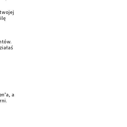
twojej
ilę
entów.
ziałaś
en’a, a
rni.