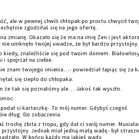
ść, ale w pewnej chwili chłopak po prostu chwycił two
iechętnie zgodziłaś się na jego ofertę.
ę na zmianę. Okazało się że ma na imię Zen i jest aktor
ie nie umknęło twojej uwadze, że był bardzo przystojny.
o kiedy, znaleźliście się pod twoim domem. Białowłos
i spojrzał na ciebie.
ie znam twojego imienia…- powiedział łapiąc się za k
hnęłaś się ciepło do chłopaka.
am że tak się poznaliśmy ale… Jakoś tak wyszło.
pomoc.
podał ci karteczkę- To mój numer. Gdybyś czegoś
ie dług. Do zobaczenia.
ś trochę zbita z tropu, gdy dał ci swój numer. Musiała
 przystojny. Jednak miał jedną małą wadę- był straszn
szkadzało. W końcu każdy ma jakieś wady.