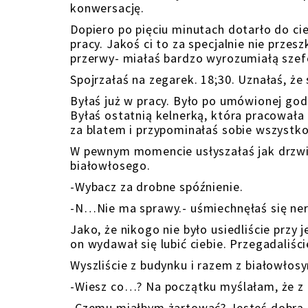
konwersację.
Dopiero po pięciu minutach dotarło do ci
pracy. Jakoś ci to za specjalnie nie przes
przerwy- miałaś bardzo wyrozumiałą sze
Spojrzałaś na zegarek. 18;30. Uznałaś, ż
Byłaś już w pracy. Było po umówionej godz
Byłaś ostatnią kelnerką, która pracowała 
za blatem i przypominałaś sobie wszystko
W pewnym momencie usłyszałaś jak drzwi o
białowłosego.
-Wybacz za drobne spóźnienie.
-N…Nie ma sprawy.- uśmiechnęłaś się n
Jako, że nikogo nie było usiedliście przy 
on wydawał się lubić ciebie. Przegadaliś
Wyszliście z budynku i razem z białowłos
-Wiesz co…? Na początku myślałam, że 
-Czemu miałbym żartować? Jesteś dobrą o