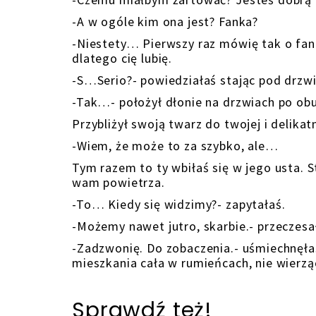
-A w ogóle kim ona jest? Fanka?
-Niestety… Pierwszy raz mówię tak o fance
dlatego cię lubię.
-S…Serio?- powiedziałaś stając pod drzw
-Tak…- położył dłonie na drzwiach po o
Przybliżył swoją twarz do twojej i delikat
-Wiem, że może to za szybko, ale…
Tym razem to ty wbiłaś się w jego usta. 
wam powietrza.
-To… Kiedy się widzimy?- zapytałaś.
-Możemy nawet jutro, skarbie.- przeczesał
-Zadzwonię. Do zobaczenia.- uśmiechnęłaś
mieszkania cała w rumieńcach, nie wierząc
Sprawdź też!