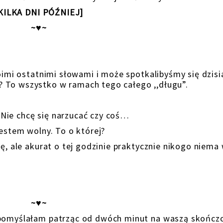
KILKA DNI PÓŹNIEJ]
~♥~
oimi ostatnimi słowami i może spotkalibyśmy się dzisi
 To wszystko w ramach tego całego ,,długu”.
! Nie chcę się narzucać czy coś…
jestem wolny. To o której?
, ale akurat o tej godzinie praktycznie nikogo niema
~♥~
omyślałam patrząc od dwóch minut na waszą skończ