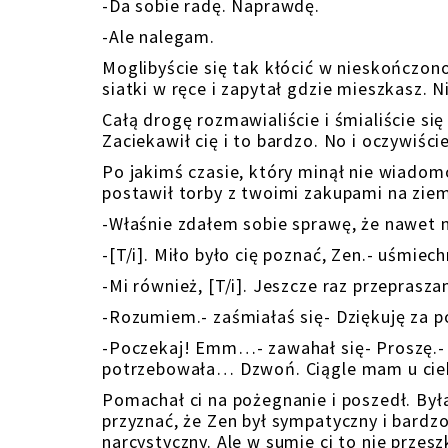
-Da sobie radę. Naprawdę.
-Ale nalegam.
Moglibyście się tak kłócić w nieskończono
siatki w ręce i zapytał gdzie mieszkasz. N
Całą drogę rozmawialiście i śmialiście si
Zaciekawił cię i to bardzo. No i oczywiśc
Po jakimś czasie, który minął nie wiadom
postawił torby z twoimi zakupami na ziemi 
-Właśnie zdałem sobie sprawę, że nawet n
-[T/i]. Miło było cię poznać, Zen.- uśmiec
-Mi również, [T/i]. Jeszcze raz przeprasz
-Rozumiem.- zaśmiałaś się- Dziękuję za 
-Poczekaj! Emm…- zawahał się- Proszę.- 
potrzebowała… Dzwoń. Ciągle mam u cieb
Pomachał ci na pożegnanie i poszedł. Była
przyznać, że Zen był sympatyczny i bardzo
narcystyczny. Ale w sumie ci to nie prze