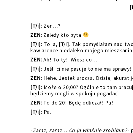
[
[T/i]:
Zen…?
ZEN:
Zależy kto pyta
[T/i]:
To ja, [T/i]. Tak pomyślałam nad tw
kawiarence niedaleko mojego mieszkania?
ZEN:
Ah! To ty! Wiesz co…
[T/i]:
Jeśli ci nie pasuje to nie ma sprawy
ZEN:
Hehe. Jesteś urocza. Dzisiaj akurat 
[T/i]:
Może o 20;00? Ogólnie to tam pracuję
będziemy mogli w spokoju pogadać.
ZEN:
To do 20! Będę odliczał! Pa!
[T/i]:
Pa.
-Zaraz, zaraz… Co ja właśnie zrobiłam?-
p