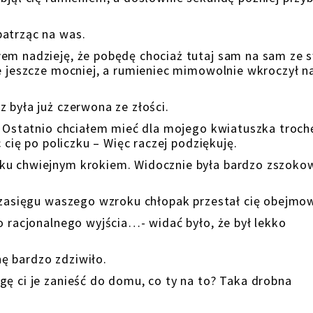
patrząc na was.
łem nadzieję, że pobędę chociaż tutaj sam na sam ze 
ie jeszcze mocniej, a rumieniec mimowolnie wkroczył n
 była już czerwona ze złości.
a… Ostatnio chciałem mieć dla mojego kwiatuszka troch
c cię po policzku – Więc raczej podziękuję.
rku chwiejnym krokiem. Widocznie była bardzo zszoko
w zasięgu waszego wzroku chłopak przestał cię obejmo
o racjonalnego wyjścia…- widać było, że był lekko
ę bardzo zdziwiło.
gę ci je zanieść do domu, co ty na to? Taka drobna