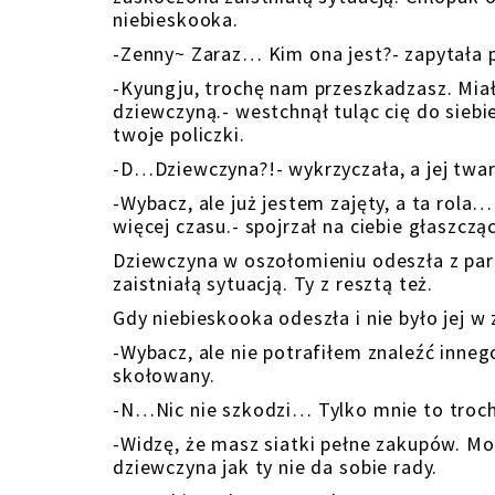
niebieskooka.
-Zenny~ Zaraz… Kim ona jest?- zapytała 
-Kyungju, trochę nam przeszkadzasz. Mia
dziewczyną.- westchnął tuląc cię do sieb
twoje policzki.
-D…Dziewczyna?!- wykrzyczała, a jej twarz
-Wybacz, ale już jestem zajęty, a ta rol
więcej czasu.- spojrzał na ciebie głaszczą
Dziewczyna w oszołomieniu odeszła z pa
zaistniałą sytuacją. Ty z resztą też.
Gdy niebieskooka odeszła i nie było jej 
-Wybacz, ale nie potrafiłem znaleźć inneg
skołowany.
-N…Nic nie szkodzi… Tylko mnie to troch
-Widzę, że masz siatki pełne zakupów. Mo
dziewczyna jak ty nie da sobie rady.