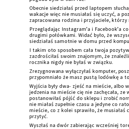
Obecnie siedziałaś przed laptopem słucha
wakacje więc nie musiałaś się uczyć, a po
zapracowana rodzina i przyjaciele, którzy 
Przeglądając Instagram’a i Facebook’a co
drugimi połówkami. Widać było, że wszyscy
siedziałaś samotnie w domu przed komp
I takim oto sposobem cała twoja pozytywn
zazdrościłaś swoim znajomym, że znaleźli
rocznika nigdy nie byłaś w związku.
Zrezygnowana wyłączyłaś komputer, poszła
przypomniało że masz pustą lodówkę a tob
Wyjścia były dwa- zjeść na mieście, albo 
jedzenia na mieście cię nie zachęcała, ze
postanowiłaś pójść do sklepu i zrobić nor
nie miałaś zupełnie czasu a jedyne co ra
mieście, co z kolei sprawiło, że musiałaś
przytyć.
Wyszłaś na dwór zabierając wcześniej tor