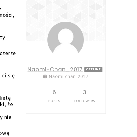
y
ności,
ty
zczerze
o
Naomi-Chan_2017
OFFLINE
ci się
Naomi-chan-2017
6
3
dietę
POSTS
FOLLOWERS
ki, że
y nie
łową