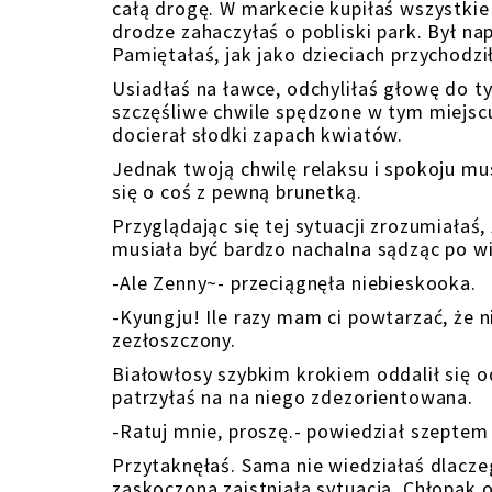
całą drogę. W markecie kupiłaś wszystkie
drodze zahaczyłaś o pobliski park. Był n
Pamiętałaś, jak jako dzieciach przychodził
Usiadłaś na ławce, odchyliłaś głowę do t
szczęśliwe chwile spędzone w tym miejscu
docierał słodki zapach kwiatów.
Jednak twoją chwilę relaksu i spokoju mu
się o coś z pewną brunetką.
Przyglądając się tej sytuacji zrozumiała
musiała być bardzo nachalna sądząc po w
-Ale Zenny~- przeciągnęła niebieskooka.
-Kyungju! Ile razy mam ci powtarzać, że 
zezłoszczony.
Białowłosy szybkim krokiem oddalił się od 
patrzyłaś na na niego zdezorientowana.
-Ratuj mnie, proszę.- powiedział szeptem 
Przytaknęłaś. Sama nie wiedziałaś dlacze
zaskoczona zaistniałą sytuacją. Chłopak 