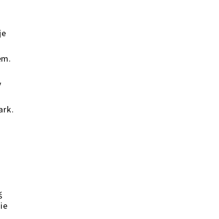
je
em.
y
ark.
ś
ie