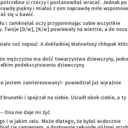
 potrzebne ci rzeczy i postanowiłaś wracać. Jednak po
aprawdę piękny i miałaś z nim naprawdę miłe wspomnie
aś się u bawić.
yłu i zamknęłaś oczy przypominając sobie wszystkie
. Twoje [D/w], [K/w] powiewały na wietrze, a do nosa
siało coś zepsuć. A dokładniej białowłosy chłopak kłó
ś, że mężczyzna ma dość towarzystwa dziewczyny, jedn
ielkim podekscytowaniu dziewczyny.
nie jestem zainteresowany!- powiedział już wyraźnie
brunetki i spojrzał na ciebie. Usiadł obok ciebie, a ty
– Ona nie daje mi żyć.
go i w jakim celu. Może dlatego, że byłaś widocznie
objął cię ramieniem, a dosłownie sekundę później przyb