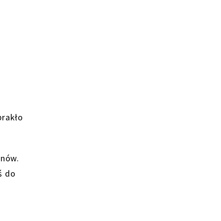
brakło
anów.
ś do