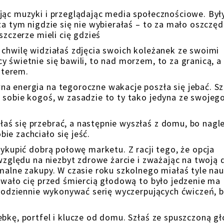
jąc muzyki i przeglądając media społecznościowe. Był
za tym nigdzie się nie wybierałaś – to za mało oszczęd
szczerze mieli cię gdzieś
 chwilę widziałaś zdjęcia swoich koleżanek ze swoimi
 świetnie się bawili, to nad morzem, to za granicą, a 
uterem.
a energia na tegoroczne wakacje poszła się jebać. S
 sobie kogoś, w zasadzie to ty tako jedyna ze swojeg
ś się przebrać, a następnie wyszłaś z domu, bo nagle 
ie zachciało się jeść.
wykupić dobrą połowę marketu. Z racji tego, że opcja
 względu na niezbyt zdrowe żarcie i zważając na twoją 
malne zakupy. W czasie roku szkolnego miałaś tyle nau
towało cię przed śmiercią głodową to było jedzenie ma
 codziennie wykonywać serię wyczerpujących ćwiczeń, b
ebkę, portfel i klucze od domu. Szłaś ze spuszczoną g