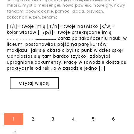
miłość
,
mystic messenger
,
nowa powieść
,
nowe gry
,
nowy
fandom
,
opowiadanie
,
pomoc
,
praca
,
przyjaźń
,
zakochanie
,
zen
,
zenxmc
[T/i]- twoje imię [T/n]- twoje nazwisko [K/w]-
kolor włosów [T/p/i]- twoje przekręcone imię
………………………………………….. Zaraz po zakończeniu nauki w
liceum, postanowiłaś pójść na parę kursów
makijażu i jak się okazało był to punk w dziesiątkę!
Odnalazłaś się tam bardzo szybko i zdobyłaś
upragnione dokumenty. Pracę w zawodzie dostałaś
praktycznie od ręki, a w zasadzie jedno […]
Czytaj więcej
1
2
3
4
5
6
N
→