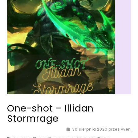
One-shot – Illidan
Stormrage
30 sierpnia 2020
przez
Aven