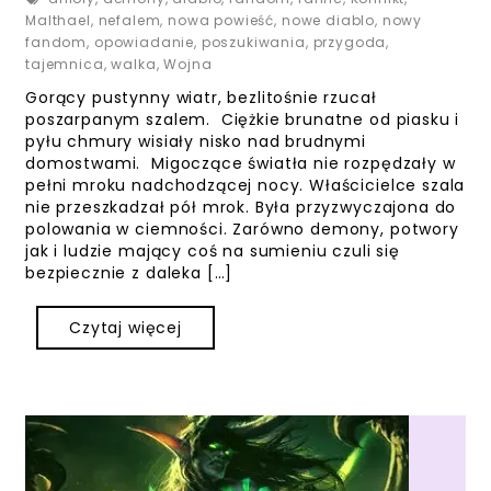
Malthael
,
nefalem
,
nowa powieść
,
nowe diablo
,
nowy
fandom
,
opowiadanie
,
poszukiwania
,
przygoda
,
tajemnica
,
walka
,
Wojna
Gorący pustynny wiatr, bezlitośnie rzucał
poszarpanym szalem. Ciężkie brunatne od piasku i
pyłu chmury wisiały nisko nad brudnymi
domostwami. Migoczące światła nie rozpędzały w
pełni mroku nadchodzącej nocy. Właścicielce szala
nie przeszkadzał pół mrok. Była przyzwyczajona do
polowania w ciemności. Zarówno demony, potwory
jak i ludzie mający coś na sumieniu czuli się
bezpiecznie z daleka […]
Czytaj więcej