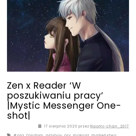
Zen x Reader ‘W
poszukiwaniu pracy’
|Mystic Messenger One-
shot|
18 sierpnia 2020
17 sierpnia 2020
przez
Naomi-chan_2017
#gra
,
fandom
,
girlxboy
,
gry
,
makijaż
,
małżeństwo
,