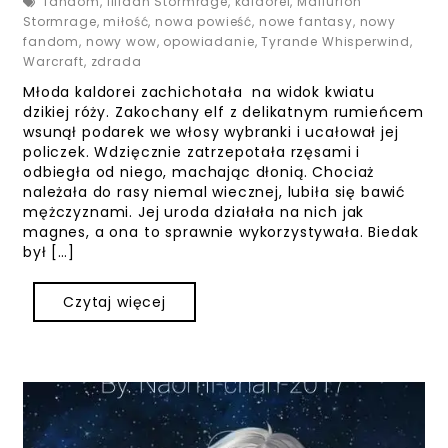
fandom
,
Illidan Stormrage
,
kaldorei
,
Malfurion
Stormrage
,
miłość
,
nowa powieść
,
nowe fantasy
,
nowy
fandom
,
nowy wow
,
opowiadanie
,
Tyrande Whisperwind
,
Warcraft
,
zdrada
Młoda kaldorei zachichotała na widok kwiatu
dzikiej róży. Zakochany elf z delikatnym rumieńcem
wsunął podarek we włosy wybranki i ucałował jej
policzek. Wdzięcznie zatrzepotała rzęsami i
odbiegła od niego, machając dłonią. Chociaż
należała do rasy niemal wiecznej, lubiła się bawić
mężczyznami. Jej uroda działała na nich jak
magnes, a ona to sprawnie wykorzystywała. Biedak
był […]
Czytaj więcej