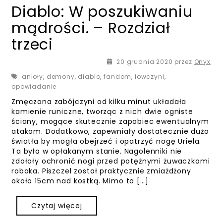
Diablo: W poszukiwaniu
mądrości. – Rozdział
trzeci
20 grudnia 2020
przez
Onyx
anioły
,
demony
,
diablo
,
fandom
,
łowczyni
,
opowiadanie
Zmęczona zabójczyni od kilku minut układała
kamienie runiczne, tworząc z nich dwie ogniste
ściany, mogące skutecznie zapobiec ewentualnym
atakom. Dodatkowo, zapewniały dostatecznie dużo
światła by mogła obejrzeć i opatrzyć nogę Uriela.
Ta była w opłakanym stanie. Nagolenniki nie
zdołały ochronić nogi przed potężnymi żuwaczkami
robaka. Piszczel został praktycznie zmiażdżony
około 15cm nad kostką. Mimo to […]
Czytaj więcej