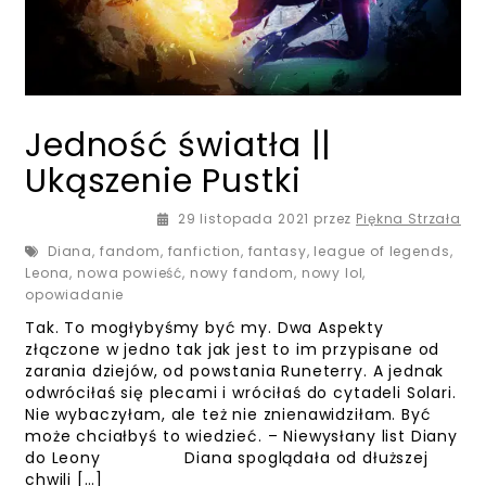
Jedność światła ||
Ukąszenie Pustki
29 listopada 2021
29 listopada 2021
przez
Piękna Strzała
Diana
,
fandom
,
fanfiction
,
fantasy
,
league of legends
,
Leona
,
nowa powieść
,
nowy fandom
,
nowy lol
,
opowiadanie
Tak. To mogłybyśmy być my. Dwa Aspekty
złączone w jedno tak jak jest to im przypisane od
zarania dziejów, od powstania Runeterry. A jednak
odwróciłaś się plecami i wróciłaś do cytadeli Solari.
Nie wybaczyłam, ale też nie znienawidziłam. Być
może chciałbyś to wiedzieć. – Niewysłany list Diany
do Leony Diana spoglądała od dłuższej
chwili […]