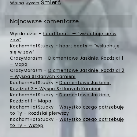
Śmierć
Wojna
wyvern
Najnowsze komentarze
Wyrdmazer
-
heart beats — “wsłuchuję się w
zew”
KochamHotStucky
-
heart beats — “wsłuchuję
się w zew”
CrazyMarazm
-
Diamentowe Jaskinie, Rozdział 1
– Mapa
CrazyMarazm
-
Diamentowe Jaskinie, Rozdział 2
– Wyspa Szklanych Kamieni
KochamHotStucky
-
Diamentowe Jaskinie,
Rozdział 2 – Wyspa Szklanych Kamieni
KochamHotStucky
-
Diamentowe Jaskinie,
Rozdział 1 – Mapa
KochamHotStucky
-
Wszystko czego potrzebuję
to Ty – Rozdział pierwszy
KochamHotStucky
-
Wszystko czego potrzebuję
to Ty – Wstęp