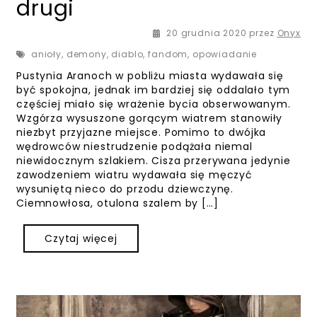
drugi
20 grudnia 2020
przez
Onyx
anioły
,
demony
,
diablo
,
fandom
,
opowiadanie
Pustynia Aranoch w pobliżu miasta wydawała się
być spokojna, jednak im bardziej się oddalało tym
częściej miało się wrażenie bycia obserwowanym.
Wzgórza wysuszone gorącym wiatrem stanowiły
niezbyt przyjazne miejsce. Pomimo to dwójka
wędrowców niestrudzenie podążała niemal
niewidocznym szlakiem. Cisza przerywana jedynie
zawodzeniem wiatru wydawała się męczyć
wysuniętą nieco do przodu dziewczynę.
Ciemnowłosa, otulona szalem by […]
Czytaj więcej