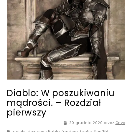
Diablo: W poszukiwaniu
mądrości. – Rozdział
pierwszy
20 grudnia 2020
przez
Onyx
anioły
,
demony
,
diablo
,
fandom
,
fanfic
,
Konflikt
,