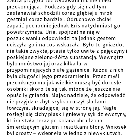
Żądza przygód też wydawała mu się mało
przekonująca. Podczas gdy się nad tym
zastanawiał schodzili coraz głębiej a mrok
gęstniał coraz bardziej. Odruchowo chciał
zapalić pochodnie jednak Eris natychmiast go
powstrzymała. Uriel spojrzał na nią w
poszukiwaniu odpowiedzi ta jednak gestem
uciszyła go i na coś wskazała. Było to gniazdo,
nie takie zwykłe, ptasie tylko uwite z pajęczyny i
posklejane zielono-żółtą substancją. Wewnątrz
było mnóstwo jaj oraz kilka larw
przypominających białe gąsienice. Każda z nich
była długości jego przedramienia. Przez myśl
przemknęło mu jak wielkie muszą być dorosłe
osobniki skoro te są tak młode że jeszcze nie
opuściły gniazda. Mając nadzieje, że odpowiedź
nie przyjdzie zbyt szybko ruszył śladami
łowczyni, skradającej się w stronę jaj. Nagle
rozległ się cichy plask i gniewny syk dziewczyny,
która stała teraz po kolana ubrudzona
śmierdzącym glutem i resztkami błony. Wniosek
był prosty – wdepnęła w jedno z niewyklutych,