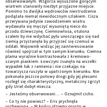
obserwowanym. Wzgórza wysuszone gorącym
wiatrem stanowiły niezbyt przyjazne miejsce.
Pomimo to dwójka wędrowców niestrudzenie
podążała niemal niewidocznym szlakiem. Cisza
przerywana jedynie zawodzeniem wiatru
wydawała się męczyć wysuniętą nieco do
przodu dziewczynę. Ciemnowłosa, otulona
szalem by nie wdychać pyłu unoszącego się nad
ziemią przystanęła by przyjrzeć się czemuś w
oddali. Wojownik widząc jej zainteresowanie
również spojrzał w tym samym kierunku. Ciemna
plama wyraźnie kontrastowała z kremowo-
szarym piaskiem. Łowczyni zsunęła na wszelki
wypadek łuk z ramienia i nie czekając na
towarzysza ruszyła w upatrzonym kierunku. Nie
pokonała jeszcze połowy drogi gdy jej plecami
rozległ się charakterystyczny, metaliczny zgrzyt
gdy Uriel dobył miecza.
– Jesteśmy obserwowani… – Oznajmił cicho.
– Co ty nie powiesz? – Eris prychnęła
rozbawiona. – W końcu idziemy prosto w