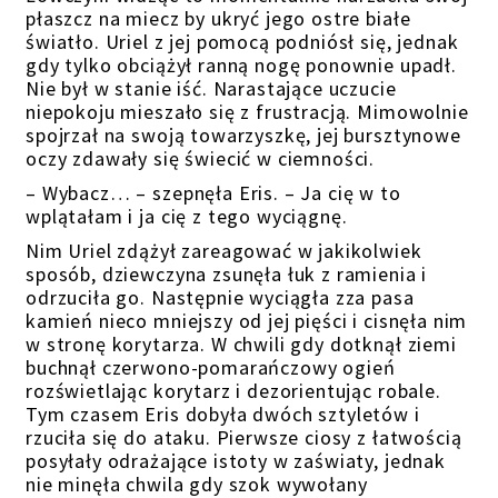
płaszcz na miecz by ukryć jego ostre białe
światło. Uriel z jej pomocą podniósł się, jednak
gdy tylko obciążył ranną nogę ponownie upadł.
Nie był w stanie iść. Narastające uczucie
niepokoju mieszało się z frustracją. Mimowolnie
spojrzał na swoją towarzyszkę, jej bursztynowe
oczy zdawały się świecić w ciemności.
– Wybacz… – szepnęła Eris. – Ja cię w to
wplątałam i ja cię z tego wyciągnę.
Nim Uriel zdążył zareagować w jakikolwiek
sposób, dziewczyna zsunęła łuk z ramienia i
odrzuciła go. Następnie wyciągła zza pasa
kamień nieco mniejszy od jej pięści i cisnęła nim
w stronę korytarza. W chwili gdy dotknął ziemi
buchnął czerwono-pomarańczowy ogień
rozświetlając korytarz i dezorientując robale.
Tym czasem Eris dobyła dwóch sztyletów i
rzuciła się do ataku. Pierwsze ciosy z łatwością
posyłały odrażające istoty w zaświaty, jednak
nie minęła chwila gdy szok wywołany