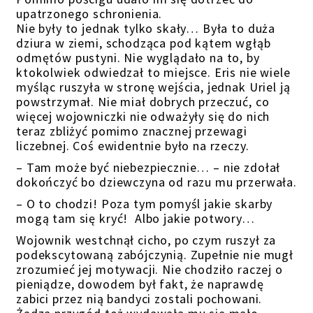
upatrzonego schronienia.
Nie były to jednak tylko skały… Była to duża
dziura w ziemi, schodząca pod kątem wgłąb
odmętów pustyni. Nie wyglądało na to, by
ktokolwiek odwiedzał to miejsce. Eris nie wiele
myśląc ruszyła w stronę wejścia, jednak Uriel ją
powstrzymał. Nie miał dobrych przeczuć, co
więcej wojowniczki nie odważyły się do nich
teraz zbliżyć pomimo znacznej przewagi
liczebnej. Coś ewidentnie było na rzeczy.
– Tam może być niebezpiecznie… – nie zdołał
dokończyć bo dziewczyna od razu mu przerwała.
– O to chodzi! Poza tym pomyśl jakie skarby
mogą tam się kryć! Albo jakie potwory…
Wojownik westchnął cicho, po czym ruszył za
podekscytowaną zabójczynią. Zupełnie nie mugł
zrozumieć jej motywacji. Nie chodziło raczej o
pieniądze, dowodem był fakt, że naprawdę
zabici przez nią bandyci zostali pochowani.