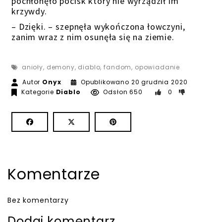
pochłonęło pocisk który nie wyrządził im
krzywdy.
– Dzięki. – szepnęła wykończona łowczyni,
zanim wraz z nim osunęła się na ziemie.
anioły
,
demony
,
diablo
,
fandom
,
opowiadanie
Autor
Onyx
Opublikowano
20 grudnia 2020
Kategorie
Diablo
Odsłon 650
0
Komentarze
Bez komentarzy
Dodaj komentarz