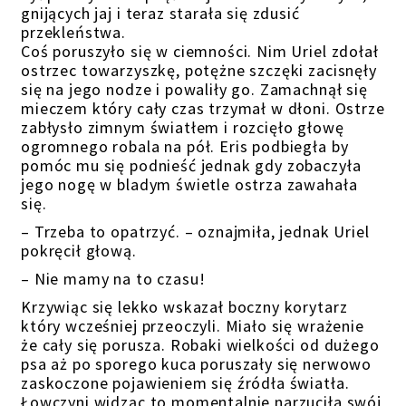
gnijących jaj i teraz starała się zdusić
przekleństwa.
Coś poruszyło się w ciemności. Nim Uriel zdołał
ostrzec towarzyszkę, potężne szczęki zacisnęły
się na jego nodze i powaliły go. Zamachnął się
mieczem który cały czas trzymał w dłoni. Ostrze
zabłysło zimnym światłem i rozcięło głowę
ogromnego robala na pół. Eris podbiegła by
pomóc mu się podnieść jednak gdy zobaczyła
jego nogę w bladym świetle ostrza zawahała
się.
– Trzeba to opatrzyć. – oznajmiła, jednak Uriel
pokręcił głową.
– Nie mamy na to czasu!
Krzywiąc się lekko wskazał boczny korytarz
który wcześniej przeoczyli. Miało się wrażenie
że cały się porusza. Robaki wielkości od dużego
psa aż po sporego kuca poruszały się nerwowo
zaskoczone pojawieniem się źródła światła.
Łowczyni widząc to momentalnie narzuciła swój