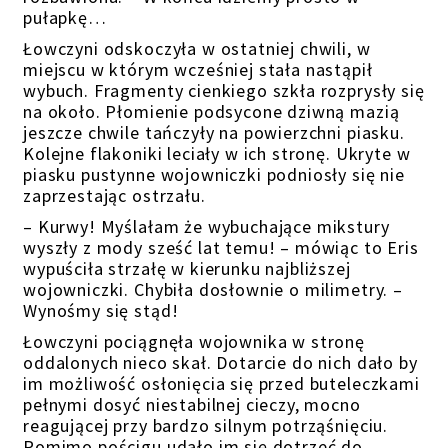
pułapkę…
Łowczyni odskoczyła w ostatniej chwili, w
miejscu w którym wcześniej stała nastąpił
wybuch. Fragmenty cienkiego szkła rozprysły się
na około. Płomienie podsycone dziwną mazią
jeszcze chwile tańczyły na powierzchni piasku.
Kolejne flakoniki leciały w ich stronę. Ukryte w
piasku pustynne wojowniczki podniosły się nie
zaprzestając ostrzału.
– Kurwy! Myślałam że wybuchające mikstury
wyszły z mody sześć lat temu! – mówiąc to Eris
wypuściła strzałę w kierunku najbliższej
wojowniczki. Chybiła dosłownie o milimetry. –
Wynośmy się stąd!
Łowczyni pociągnęła wojownika w stronę
oddalonych nieco skał. Dotarcie do nich dało by
im możliwość osłonięcia się przed buteleczkami
pełnymi dosyć niestabilnej cieczy, mocno
reagującej przy bardzo silnym potrząśnięciu.
Pomimo pościgu udało im się dotrzeć do