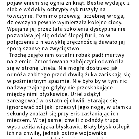
pojawieniem się ognia zniknął. Bestie wydając z
siebie wściekły ochrypły syk ruszyły na
łowczynie. Pomimo przewagi liczebnej wroga,
dziewczyna pewnie wymierzała kolejne ciosy.
Wpajana jej przez lata szkolenia dyscyplina nie
pozwalała jej się oddać ślepej furii, co w
połączeniu z niezwykłą zręcznością dawało jej
sporą szansę na zwycięstwo.
Trochę zajęło nim ostatni robak padł martwy
na ziemie. Zmordowana zabójczyni odwróciła
się w stronę Uriela. Nie mogła dostrzec jak
odnóża zabitego przed chwilą żuka zaciskają się
w pośmiertnym spazmie. Nie było by w tym nic
nadzwyczajnego gdyby nie przeskakujące
między nimi błyskawice. Uriel zdążył
zareagować w ostatniej chwili. Starając się
ignorować ból jaki przeszył jego nogę, w ułamku
sekundy znalazł się przy Eris zasłaniając ich
mieczem. W tej samej chwili z odnóży trupa
wystrzeliła wiązka błyskawic. Biały błysk oślepił
ich na chwilę, jednak ostrze wojownika