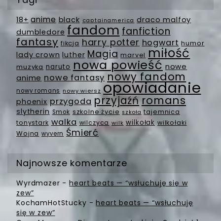
anime
18+
black
draco malfoy
captainamerica
fandom
fanfiction
dumbledore
fantasy
harry potter
hogwart
fikcja
humor
miłość
Magia
lady crown
luther
marvel
nowa powieść
nowe
muzyka
naruto
nowy fandom
nowe fantasy
anime
opowiadanie
nowy romans
nowy wiersz
romans
przyjaźń
przygoda
phoenix
slytherin
szkolne życie
tajemnica
Smok
szkoła
walka
wilkołak
tonystark
wilczyca
wilkołaki
wilk
Śmierć
Wojna
wyvern
Najnowsze komentarze
Wyrdmazer
-
heart beats — “wsłuchuję się w
zew”
KochamHotStucky
-
heart beats — “wsłuchuję
się w zew”