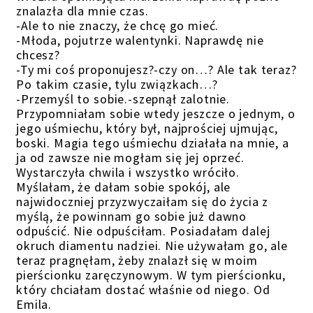
znalazła dla mnie czas.
-Ale to nie znaczy, że chcę go mieć.
-Młoda, pojutrze walentynki. Naprawdę nie
chcesz?
-Ty mi coś proponujesz?-czy on…? Ale tak teraz?
Po takim czasie, tylu związkach…?
-Przemyśl to sobie.-szepnął zalotnie.
Przypomniałam sobie wtedy jeszcze o jednym, o
jego uśmiechu, który był, najprościej ujmując,
boski. Magia tego uśmiechu działała na mnie, a
ja od zawsze nie mogłam się jej oprzeć.
Wystarczyła chwila i wszystko wróciło.
Myślałam, że dałam sobie spokój, ale
najwidoczniej przyzwyczaiłam się do życia z
myślą, że powinnam go sobie już dawno
odpuścić. Nie odpuściłam. Posiadałam dalej
okruch diamentu nadziei. Nie używałam go, ale
teraz pragnęłam, żeby znalazł się w moim
pierścionku zaręczynowym. W tym pierścionku,
który chciałam dostać właśnie od niego. Od
Emila.