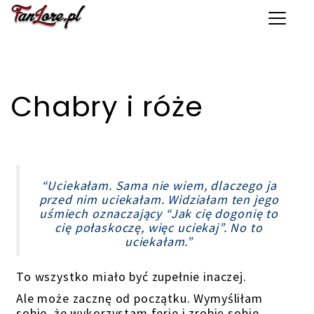
Toggle 
Chabry i róże
“Uciekałam. Sama nie wiem, dlaczego ja
przed nim uciekałam. Widziałam ten jego
uśmiech oznaczający “Jak cię dogonię to
cię połaskoczę, więc uciekaj”. No to
uciekałam.”
To wszystko miało być zupełnie inaczej.
Ale może zacznę od początku. Wymyśliłam
sobie, że wykorzystam ferie i zrobię sobie