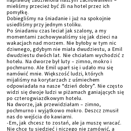
mieliśmy przecież być źli na hotel przez ich
pomyłkę.
Dobiegliśmy na śniadanie i już na spokojnie
usiedliśmy przy jednym stoliku.
Po śniadaniu czas leciał jak szalony, a my
momentami zachowywaliśmy się jak dzieci na
wakacjach nad morzem. Nie byłoby w tym nic
dziwnego, gdybym nie miała dwudziestu, a Emil
dwudziestu dwóch lat. Nie chciałam wychodzić z
hotelu. Na dworze był luty – zimno, mokro i
pochmurno. Ale Emil uparł się i udało mu się
namówić mnie. Większość ludzi, których
mijaliśmy na korytarzach z uśmiechem
odpowiadała na nasze “dzień dobry”. Nie często
widzi się dwoje ludzi w piżamach ganiających się
po czterogwiazdkowym hotelu.
Na dworze, jak przewidziałam – zimno,
pochmurno i wyjątkowo mokro. Deszcz zmusił
nas do wejścia do kawiarni.
-Em, jak chcesz to zostań, ale ja muszę wracać.
Nie chcę tu siedzieć i niczego nie zamówić, a