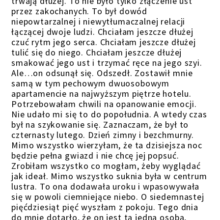
trwają dłużej. To nie było tylko złączenie ust
przez zakochanych. To był dowód
niepowtarzalnej i niewytłumaczalnej relacji
łączącej dwoje ludzi. Chciałam jeszcze dłużej
czuć rytm jego serca. Chciałam jeszcze dłużej
tulić się do niego. Chciałam jeszcze dłużej
smakować jego ust i trzymać ręce na jego szyi.
Ale…on odsunął się. Odszedł. Zostawił mnie
samą w tym pechowym dwuosobowym
apartamencie na najwyższym piętrze hotelu.
Potrzebowałam chwili na opanowanie emocji.
Nie udało mi się to do popołudnia. A wtedy czas
był na szykowanie się. Zaznaczam, że był to
czternasty lutego. Dzień zimny i bezchmurny.
Mimo wszystko wierzyłam, że ta dzisiejsza noc
będzie pełna gwiazd i nie chcę jej popsuć.
Zrobiłam wszystko co mogłam, żeby wyglądać
jak ideał. Mimo wszystko suknia była w centrum
lustra. To ona dodawała uroku i wpasowywała
się w powoli ciemniejące niebo. O siedemnastej
pięćdziesiąt pięć wyszłam z pokoju. Tego dnia
do mnie dotarło, że on jest tą jedną osobą,