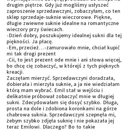
drugim piętrze. Gdy już mogliśmy usłyszeć
zaproszenie sprzedawczyni, zobaczyłam, co ten
sklep sprzedaje-suknie wieczorowe. Piękne,
długie zwiewne suknie idealne na romantyczne
wieczory przy świecach.
-Dzień dobry, poszukujemy idealnej sukni dla tej
piękności. Ja płacę.
-Em, przecież…-zamurowało mnie, chciał kupić
mi tak drogi prezent
-Cii, to jest prezent ode mnie i ani słowa więcej,
bo chcę cię zobaczyć, w którejś z tych pięknych
kreacji.
Zaczęłam mierzyć. Sprzedawczyni doradzała,
dobierała i mierzyła suknie, a ja nie wiedziałam
którą mam wybrać. Emil stał w wejściu i
delikatnie próbował zobaczyć mnie w długiej
sukni. Zdecydowałam się dosyć szybko. Długa,
prosta na dole i zdobiona koronkami na górze
chabrowa suknia. Sprzedawczyni szepnęła mi,
żebym szybko zdjęła suknię i nie pokazała jej
teraz Emilowi. Dlaczego? Bo to takie