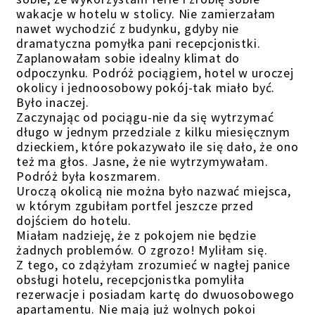
wakacje w hotelu w stolicy. Nie zamierzałam
nawet wychodzić z budynku, gdyby nie
dramatyczna pomyłka pani recepcjonistki.
Zaplanowałam sobie idealny klimat do
odpoczynku. Podróż pociągiem, hotel w uroczej
okolicy i jednoosobowy pokój-tak miało być.
Było inaczej.
Zaczynając od pociągu-nie da się wytrzymać
długo w jednym przedziale z kilku miesięcznym
dzieckiem, które pokazywało ile się dało, że ono
też ma głos. Jasne, że nie wytrzymywałam.
Podróż była koszmarem.
Uroczą okolicą nie można było nazwać miejsca,
w którym zgubiłam portfel jeszcze przed
dojściem do hotelu.
Miałam nadzieję, że z pokojem nie będzie
żadnych problemów. O zgrozo! Myliłam się.
Z tego, co zdążyłam zrozumieć w nagłej panice
obsługi hotelu, recepcjonistka pomyliła
rezerwacje i posiadam kartę do dwuosobowego
apartamentu. Nie mają już wolnych pokoi