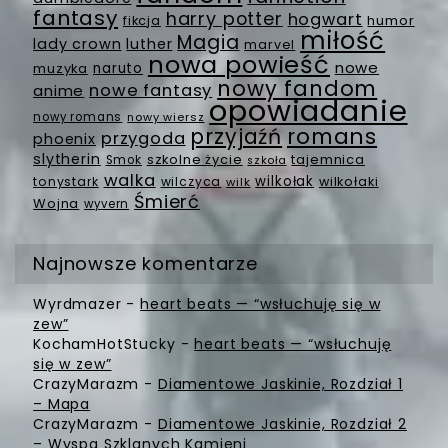
fantasy
harry potter
hogwart
fikcja
humor
miłość
Magia
lady crown
luther
marvel
nowa powieść
nowe
muzyka
naruto
nowy fandom
nowe fantasy
anime
opowiadanie
nowy romans
nowy wiersz
romans
przyjaźń
przygoda
phoenix
slytherin
szkolne życie
tajemnica
Smok
szkoła
walka
wilkołak
tonystark
wilczyca
wilkołaki
wilk
Śmierć
Wojna
wyvern
Najnowsze komentarze
Wyrdmazer
-
heart beats — “wsłuchuję się w
zew”
KochamHotStucky
-
heart beats — “wsłuchuję
się w zew”
CrazyMarazm
-
Diamentowe Jaskinie, Rozdział 1
– Mapa
CrazyMarazm
-
Diamentowe Jaskinie, Rozdział 2
– Wyspa Szklanych Kamieni