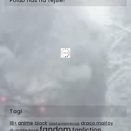
Polub nas na fejsie!
Tagi
anime
18+
black
draco malfoy
captainamerica
fandom
fanfiction
dumbledore