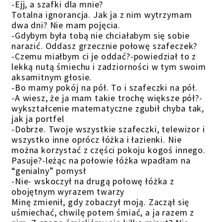
-Ejj, a szafki dla mnie?
Totalna ignorancja. Jak ja z nim wytrzymam
dwa dni? Nie mam pojęcia.
-Gdybym była tobą nie chciałabym się sobie
narazić. Oddasz grzecznie połowę szafeczek?
-Czemu miałbym ci je oddać?-powiedział to z
lekką nutą śmiechu i zadziorności w tym swoim
aksamitnym głosie.
-Bo mamy pokój na pół. To i szafeczki na pół.
-A wiesz, że ja mam takie trochę większe pół?-
wykształcenie matematyczne zgubił chyba tak,
jak ja portfel
-Dobrze. Twoje wszystkie szafeczki, telewizor i
wszystko inne oprócz łóżka i łazienki. Nie
można korzystać z części pokoju kogoś innego.
Pasuje?-leżąc na połowie łóżka wpadłam na
“genialny” pomysł
-Nie- wskoczył na drugą połowę łóżka z
obojętnym wyrazem twarzy
Minę zmienił, gdy zobaczył moją. Zaczął się
uśmiechać, chwilę potem śmiać, a ja razem z