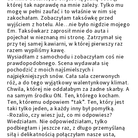
której tak naprawdę na mnie zależy. Tylko mu
mogę w pełni zaufać i to właśnie w nim się
zakochałam. Zobaczyłam taksówkę przed
wyjściem z hotelu. Ale…nie było nigdzie mojego
Em. Taksówkarz zaprosił mnie do auta i
pojechał w nieznaną mi stronę. Zatrzymał się
przy tej samej kawiarni, w której pierwszy raz
razem wypiliśmy kawę.
Wysiadłam z samochodu i zobaczyłam coś nie
prawdopodobnego. Scena wydawała się
pochodzić z moich najśmielszych i
najpiękniejszych snów. Cała sala czerwonych
róż, a do tego wyjątkowy walentynkowy klimat.
Chwila, której nie oddałabym za żadne skarby. A
na samym środku ON. Ten, którego kocham.
Ten, któremu odpowiem “tak”. Ten, który jest
taki tylko jeden, a każdy inny był pomyłką.
-Rozalio, czy wiesz już, co mi odpowiesz?
Wiedziałam. Nie odpowiedziałam, tylko
podbiegłam i jeszcze raz, z długo przemyślaną
siłą i delikatnością połączyłam nasze usta,