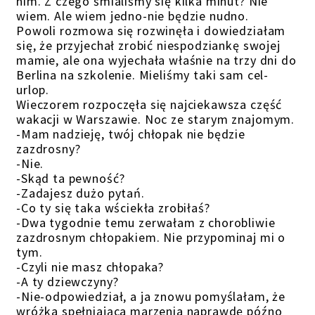
nim. Z czego śmialiśmy się kilka minut? Nie
wiem. Ale wiem jedno-nie będzie nudno.
Powoli rozmowa się rozwinęła i dowiedziałam
się, że przyjechał zrobić niespodziankę swojej
mamie, ale ona wyjechała właśnie na trzy dni do
Berlina na szkolenie. Mieliśmy taki sam cel-
urlop.
Wieczorem rozpoczęła się najciekawsza część
wakacji w Warszawie. Noc ze starym znajomym.
-Mam nadzieję, twój chłopak nie będzie
zazdrosny?
-Nie.
-Skąd ta pewność?
-Zadajesz dużo pytań.
-Co ty się taka wściekła zrobiłaś?
-Dwa tygodnie temu zerwałam z chorobliwie
zazdrosnym chłopakiem. Nie przypominaj mi o
tym.
-Czyli nie masz chłopaka?
-A ty dziewczyny?
-Nie-odpowiedział, a ja znowu pomyślałam, że
wróżka spełniająca marzenia naprawdę późno