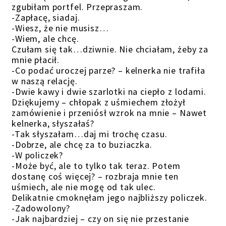
zgubiłam portfel. Przepraszam.
-Zapłacę, siadaj.
-Wiesz, że nie musisz…
-Wiem, ale chcę.
Czułam się tak…dziwnie. Nie chciałam, żeby za
mnie płacił.
-Co podać uroczej parze? – kelnerka nie trafiła
w naszą relację.
-Dwie kawy i dwie szarlotki na ciepło z lodami.
Dziękujemy – chłopak z uśmiechem złożył
zamówienie i przeniósł wzrok na mnie – Nawet
kelnerka, słyszałaś?
-Tak słyszałam…daj mi trochę czasu.
-Dobrze, ale chcę za to buziaczka.
-W policzek?
-Może być, ale to tylko tak teraz. Potem
dostanę coś więcej? – rozbraja mnie ten
uśmiech, ale nie mogę od tak ulec.
Delikatnie cmoknęłam jego najbliższy policzek.
-Zadowolony?
-Jak najbardziej – czy on się nie przestanie