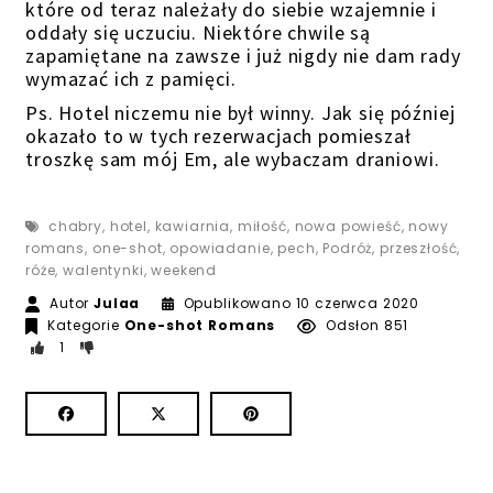
które od teraz należały do siebie wzajemnie i
oddały się uczuciu. Niektóre chwile są
zapamiętane na zawsze i już nigdy nie dam rady
wymazać ich z pamięci.
Ps. Hotel niczemu nie był winny. Jak się później
okazało to w tych rezerwacjach pomieszał
troszkę sam mój Em, ale wybaczam draniowi.
chabry
,
hotel
,
kawiarnia
,
miłość
,
nowa powieść
,
nowy
romans
,
one-shot
,
opowiadanie
,
pech
,
Podróż
,
przeszłość
,
róże
,
walentynki
,
weekend
12 czerwc
Autor
Julaa
Opublikowano
10 czerwca 2020
Kategorie
One-shot
Romans
Odsłon 851
1