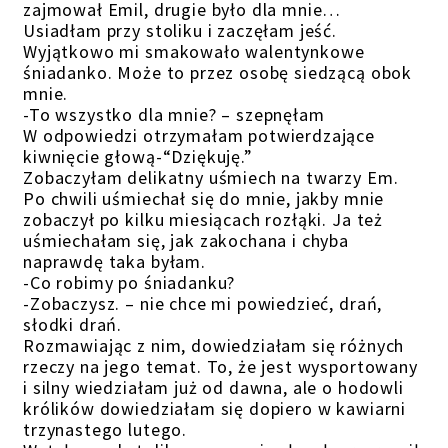
zajmował Emil, drugie było dla mnie…
Usiadłam przy stoliku i zaczęłam jeść.
Wyjątkowo mi smakowało walentynkowe
śniadanko. Może to przez osobę siedzącą obok
mnie.
-To wszystko dla mnie? – szepnęłam
W odpowiedzi otrzymałam potwierdzające
kiwnięcie głową-“Dziękuję.”
Zobaczyłam delikatny uśmiech na twarzy Em.
Po chwili uśmiechał się do mnie, jakby mnie
zobaczył po kilku miesiącach rozłąki. Ja też
uśmiechałam się, jak zakochana i chyba
naprawdę taka byłam.
-Co robimy po śniadanku?
-Zobaczysz. – nie chce mi powiedzieć, drań,
słodki drań.
Rozmawiając z nim, dowiedziałam się różnych
rzeczy na jego temat. To, że jest wysportowany
i silny wiedziałam już od dawna, ale o hodowli
królików dowiedziałam się dopiero w kawiarni
trzynastego lutego.