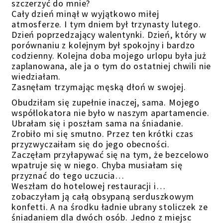
szczerzyć do mnie?
Cały dzień minął w wyjątkowo miłej
atmosferze. I tym dniem był trzynasty lutego.
Dzień poprzedzający walentynki. Dzień, który w
porównaniu z kolejnym był spokojny i bardzo
codzienny. Kolejna doba mojego urlopu była już
zaplanowana, ale ja o tym do ostatniej chwili nie
wiedziałam.
Zasnęłam trzymając męską dłoń w swojej.
Obudziłam się zupełnie inaczej, sama. Mojego
współlokatora nie było w naszym apartamencie.
Ubrałam się i poszłam sama na śniadanie.
Zrobiło mi się smutno. Przez ten krótki czas
przyzwyczaiłam się do jego obecności.
Zaczęłam przyłapywać się na tym, że bezcelowo
wpatruje się w niego. Chyba musiałam się
przyznać do tego uczucia…
Weszłam do hotelowej restauracji i…
zobaczyłam ją całą obsypaną serduszkowym
konfetti. A na środku ładnie ubrany stoliczek ze
śniadaniem dla dwóch osób. Jedno z miejsc