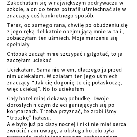
Zakochałam się w największym podrywaczu w
szkole, a on do teraz potrafił uśmiechnąć się w
znaczący coś konkretnego sposób.
Teraz, od samego rana, chwilę po obudzeniu się
z jego ręką delikatnie obejmującą mnie w talii,
zobaczyłam ten uśmiech. Moje marzenia się
spełniały.
Chłopak zaczął mnie szczypać i gilgotać, to ja
zaczęłam uciekać.
Uciekałam. Sama nie wiem, dlaczego ja przed
nim uciekałam. Widziałam ten jego uśmiech
znaczący. “Jak cię dogonię to cię połaskoczę,
więc uciekaj”. No to uciekałam.
Cały hotel miał ciekawą pobudkę. Dwoje
dorosłych niczym dzieci ganiających się po
korytarzach. Trzeba przyznać, że zrobiliśmy
“troszkę” hałasu.
Ale było już po ciszy nocnej i nikt nie miał serca
zwrócić nam uwagę, a obsługa hotelu była
naprawdę zadziwiona naszym zachowaniem –