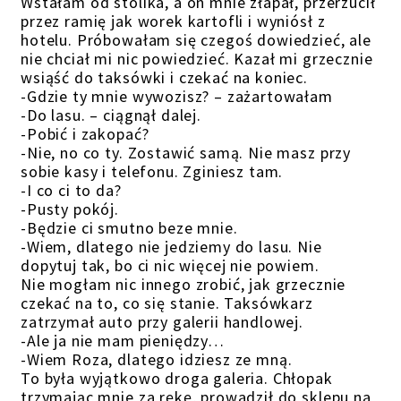
Wstałam od stolika, a on mnie złapał, przerzucił
przez ramię jak worek kartofli i wyniósł z
hotelu. Próbowałam się czegoś dowiedzieć, ale
nie chciał mi nic powiedzieć. Kazał mi grzecznie
wsiąść do taksówki i czekać na koniec.
-Gdzie ty mnie wywozisz? – zażartowałam
-Do lasu. – ciągnął dalej.
-Pobić i zakopać?
-Nie, no co ty. Zostawić samą. Nie masz przy
sobie kasy i telefonu. Zginiesz tam.
-I co ci to da?
-Pusty pokój.
-Będzie ci smutno beze mnie.
-Wiem, dlatego nie jedziemy do lasu. Nie
dopytuj tak, bo ci nic więcej nie powiem.
Nie mogłam nic innego zrobić, jak grzecznie
czekać na to, co się stanie. Taksówkarz
zatrzymał auto przy galerii handlowej.
-Ale ja nie mam pieniędzy…
-Wiem Roza, dlatego idziesz ze mną.
To była wyjątkowo droga galeria. Chłopak
trzymając mnie za rękę, prowadził do sklepu na