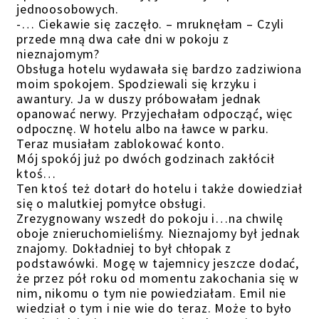
jednoosobowych.
-… Ciekawie się zaczęło. – mruknęłam – Czyli
przede mną dwa całe dni w pokoju z
nieznajomym?
Obsługa hotelu wydawała się bardzo zadziwiona
moim spokojem. Spodziewali się krzyku i
awantury. Ja w duszy próbowałam jednak
opanować nerwy. Przyjechałam odpocząć, więc
odpocznę. W hotelu albo na ławce w parku.
Teraz musiałam zablokować konto.
Mój spokój już po dwóch godzinach zakłócił
ktoś…
Ten ktoś też dotarł do hotelu i także dowiedział
się o malutkiej pomyłce obsługi.
Zrezygnowany wszedł do pokoju i…na chwilę
oboje znieruchomieliśmy. Nieznajomy był jednak
znajomy. Dokładniej to był chłopak z
podstawówki. Mogę w tajemnicy jeszcze dodać,
że przez pół roku od momentu zakochania się w
nim, nikomu o tym nie powiedziałam. Emil nie
wiedział o tym i nie wie do teraz. Może to było