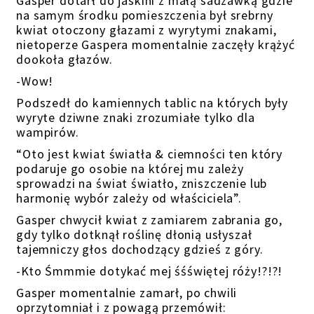
Gasper dotarł do jaskini z małą sadzawką gdzie
na samym środku pomieszczenia był srebrny
kwiat otoczony głazami z wyrytymi znakami,
nietoperze Gaspera momentalnie zaczęły krążyć
dookoła głazów.
-Wow!
Podszedł do kamiennych tablic na których były
wyryte dziwne znaki zrozumiałe tylko dla
wampirów.
“Oto jest kwiat światła & ciemności ten który
podaruje go osobie na której mu zależy
sprowadzi na świat światło, zniszczenie lub
harmonię wybór zależy od właściciela”.
Gasper chwycił kwiat z zamiarem zabrania go,
gdy tylko dotknął roślinę dłonią usłyszał
tajemniczy głos dochodzący gdzieś z góry.
-Kto Śmmmie dotykać mej śśświętej róży!?!?!
Gasper momentalnie zamarł, po chwili
oprzytomniał i z powagą przemówił: