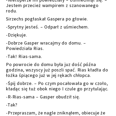
Jestem przecież wampirem z szanowanego
rodu.
Sirzechs pogłaskał Gaspera po głowie.
-Sprytny jesteś. – Odparł z uśmiechem.
-Dziękuje.
-Dobrze Gasper wracajmy do domu. –
Powiedziała Rias.
-Tak! Rias-sama.
Po powrocie do domu była juz dość późna
godzina, wszyscy już poszli spać. Rias kładła do
łożka śpiącego już w jej rękach chłopca.
-Śpij dobrze. – Po czym pocałowała go w czoło,
kładąc się tuż obok niego I czule go przytulając.
-R-Rias-sama – Gasper obudził się.
-Tak?
-Przepraszam, że nagle zniknąłem, obiecuje że