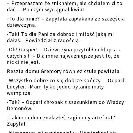
– Przepraszam że zniknąłem, ale chciałem ci to
dać. – Po czym wyciągnął kwiat.
-To dla mnie? – Zapytała zapłakana że szczęścia
dziewczyna.
-Tak! To dla Pani za dobroć i miłość jaką mi
dałaś. -Powiedział z radością.
-Oh! Gasper! – Dziewczyna przytuliła chłopca z
całych sił. – Dla mnie najważniejsze jest to, że
nic ci nie jest.
Reszta domu Gremory również czule powitała.
-Wszystko dobre co się dobrze kończy. – Odparł
Lucyfer. -Mam tylko jedno pytanie mały
wampirze.
-Tak? – Odparł chłopak z szacunkiem do Władcy
Demonów.
-Jakim cudem znalazłeś zaginiony artefakt? –
Zapytał.
-Nietoperze mi powiedziały – Uśmiechnął się. –