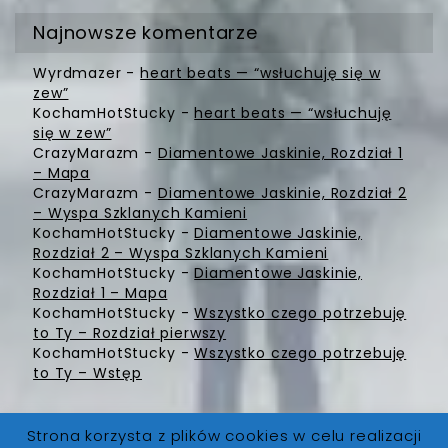
Najnowsze komentarze
Wyrdmazer
-
heart beats — “wsłuchuję się w
zew”
KochamHotStucky
-
heart beats — “wsłuchuję
się w zew”
CrazyMarazm
-
Diamentowe Jaskinie, Rozdział 1
– Mapa
CrazyMarazm
-
Diamentowe Jaskinie, Rozdział 2
– Wyspa Szklanych Kamieni
KochamHotStucky
-
Diamentowe Jaskinie,
Rozdział 2 – Wyspa Szklanych Kamieni
KochamHotStucky
-
Diamentowe Jaskinie,
Rozdział 1 – Mapa
KochamHotStucky
-
Wszystko czego potrzebuję
to Ty – Rozdział pierwszy
KochamHotStucky
-
Wszystko czego potrzebuję
to Ty – Wstęp
Strona korzysta z plików cookies w celu realizacji