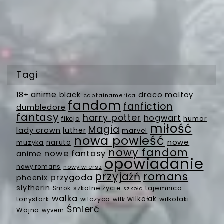
Tagi
anime
18+
black
draco malfoy
captainamerica
fandom
fanfiction
dumbledore
fantasy
harry potter
hogwart
fikcja
humor
miłość
Magia
lady crown
luther
marvel
nowa powieść
nowe
muzyka
naruto
nowy fandom
nowe fantasy
anime
opowiadanie
nowy romans
nowy wiersz
romans
przyjaźń
przygoda
phoenix
slytherin
szkolne życie
tajemnica
Smok
szkoła
walka
wilkołak
tonystark
wilczyca
wilkołaki
wilk
Śmierć
Wojna
wyvern