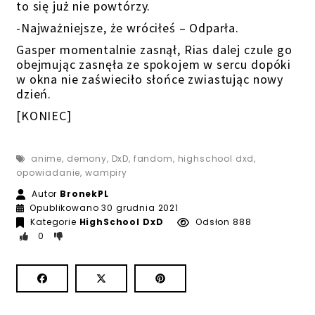
to się już nie powtórzy.
-Najważniejsze, że wróciłeś – Odparła.
Gasper momentalnie zasnął, Rias dalej czule go
obejmując zasnęła ze spokojem w sercu dopóki
w okna nie zaświeciło słońce zwiastując nowy
dzień.
[KONIEC]
anime
,
demony
,
DxD
,
fandom
,
highschool dxd
,
opowiadanie
,
wampiry
Autor
BronekPL
Opublikowano
30 grudnia 2021
Kategorie
HighSchool DxD
Odsłon 888
0