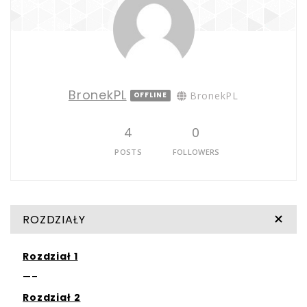
BronekPL
BronekPL
OFFLINE
4
0
POSTS
FOLLOWERS
ROZDZIAŁY
Rozdział 1
—–
Rozdział 2