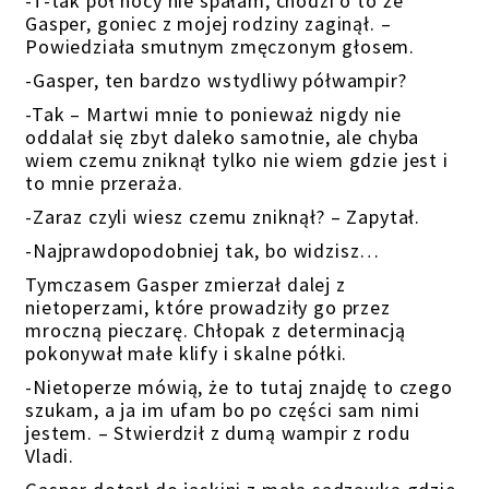
-T-tak pół nocy nie spałam, chodzi o to że
Gasper, goniec z mojej rodziny zaginął. –
Powiedziała smutnym zmęczonym głosem.
-Gasper, ten bardzo wstydliwy półwampir?
-Tak – Martwi mnie to ponieważ nigdy nie
oddalał się zbyt daleko samotnie, ale chyba
wiem czemu zniknął tylko nie wiem gdzie jest i
to mnie przeraża.
-Zaraz czyli wiesz czemu zniknął? – Zapytał.
-Najprawdopodobniej tak, bo widzisz…
Tymczasem Gasper zmierzał dalej z
nietoperzami, które prowadziły go przez
mroczną pieczarę. Chłopak z determinacją
pokonywał małe klify i skalne półki.
-Nietoperze mówią, że to tutaj znajdę to czego
szukam, a ja im ufam bo po części sam nimi
jestem. – Stwierdził z dumą wampir z rodu
Vladi.