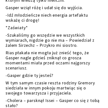
którym wiedzą tylko nieliczni.
Gasper wziął różę i udał się do wyjścia.
-Idź młodzieńcze niech energia artefaktu
wskażę ci drogę!
*Zaświaty*
-Szukaliśmy go wszędzie we wszystkich
wymiarach, nigdzie go nie ma – Powiedział z
żalem Sirzechz – Przykro mi siostro.
Rias płakała nie mogła już znieść tego, że
Gasper nagle gdzieś zniknął co grosza
momentami miała przed oczami najgorszy
scenariusz.
-Gasper gdzie ty jesteś?
W tym samym czasie reszta rodziny Gremory
siedziała w innym pokoju martwiąc się o
swojego towarzysza i przyjaciela.
-Cholera – parsknął Issei – Gasper co się z tobą
stało?