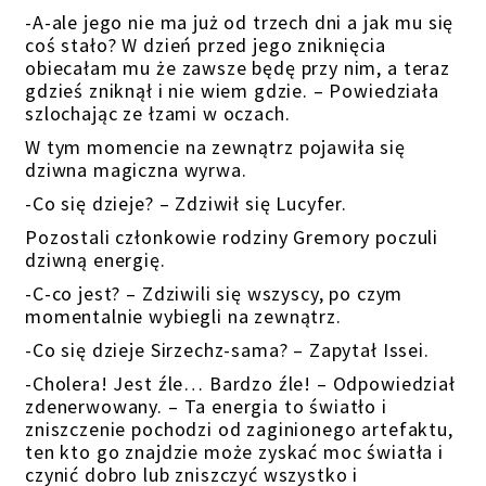
-A-ale jego nie ma już od trzech dni a jak mu się
coś stało? W dzień przed jego zniknięcia
obiecałam mu że zawsze będę przy nim, a teraz
gdzieś zniknął i nie wiem gdzie. – Powiedziała
szlochając ze łzami w oczach.
W tym momencie na zewnątrz pojawiła się
dziwna magiczna wyrwa.
-Co się dzieje? – Zdziwił się Lucyfer.
Pozostali członkowie rodziny Gremory poczuli
dziwną energię.
-C-co jest? – Zdziwili się wszyscy, po czym
momentalnie wybiegli na zewnątrz.
-Co się dzieje Sirzechz-sama? – Zapytał Issei.
-Cholera! Jest źle… Bardzo źle! – Odpowiedział
zdenerwowany. – Ta energia to światło i
zniszczenie pochodzi od zaginionego artefaktu,
ten kto go znajdzie może zyskać moc światła i
czynić dobro lub zniszczyć wszystko i