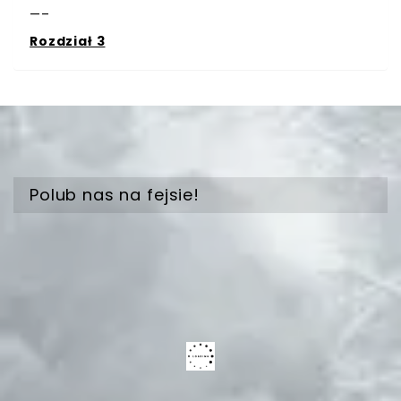
—–
Rozdział 3
Polub nas na fejsie!