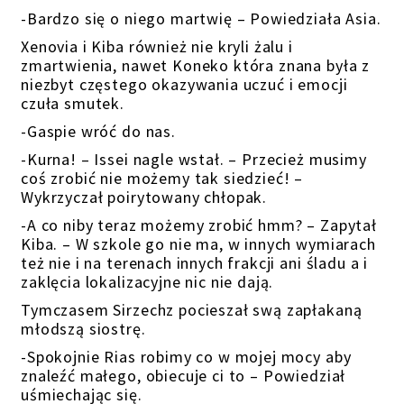
-Bardzo się o niego martwię – Powiedziała Asia.
Xenovia i Kiba również nie kryli żalu i
zmartwienia, nawet Koneko która znana była z
niezbyt częstego okazywania uczuć i emocji
czuła smutek.
-Gaspie wróć do nas.
-Kurna! – Issei nagle wstał. – Przecież musimy
coś zrobić nie możemy tak siedzieć! –
Wykrzyczał poirytowany chłopak.
-A co niby teraz możemy zrobić hmm? – Zapytał
Kiba. – W szkole go nie ma, w innych wymiarach
też nie i na terenach innych frakcji ani śladu a i
zaklęcia lokalizacyjne nic nie dają.
Tymczasem Sirzechz pocieszał swą zapłakaną
młodszą siostrę.
-Spokojnie Rias robimy co w mojej mocy aby
znaleźć małego, obiecuje ci to – Powiedział
uśmiechając się.