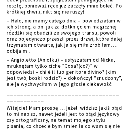
resztę, ponieważ ręce już zaczęły mnie boleć. Po
krótkiej chwili, nikt się nie ruszył.
– Halo, nie mamy całego dnia – powiedziałam w
ich stronę, a oni jak za dotknięciem magicznej
różdżki się obudzili ze swojego transu, powoli
oraz pojedynczo przeszli przez drzwi, które dalej
trzymałam otwarte, jak ja się miła zrobiłam….
odbija mi.
– Angioletto (Aniołku) – usłyszałam od Nicka,
mruknęłam tylko ciche “Cosa?(co?)” w
odpowiedzi – chi è il tuo genitore divino? (kim
jest twój boski rodzic?) – dokończył “znudzony”,
ale ja wychwyciłam w jego głosie ciekawość.
_________________________________
___________
Witajcie! Mam prośbę…. jeżeli widzisz jakiś błąd
to mi napisz, nawet jeżeli jest to błąd językowy
czy ortograficzny, na temat mojego stylu
pisania, co chcecie bym zmieniła co wam się nie