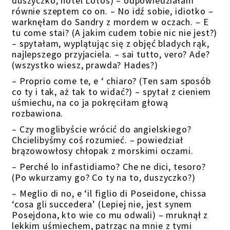
duszyczko, hotel Lotos) – odpowiedziałam
równie szeptem co on. – No idź sobie, idiotko –
warknęłam do Sandry z mordem w oczach. – E
tu come stai? (A jakim cudem tobie nic nie jest?)
– spytałam, wyplątując się z objęć bladych rąk,
najlepszego przyjaciela. – sai tutto, vero? Ade?
(wszystko wiesz, prawda? Hades?)
– Proprio come te, e ‘ chiaro? (Ten sam sposób
co ty i tak, aż tak to widać?) – spytał z cieniem
uśmiechu, na co ja pokręciłam głową
rozbawiona.
– Czy moglibyście wrócić do angielskiego?
Chcielibyśmy coś rozumieć. – powiedział
brązowowłosy chłopak z morskimi oczami.
– Perché lo infastidiamo? Che ne dici, tesoro?
(Po wkurzamy go? Co ty na to, duszyczko?)
– Meglio di no, e ‘il figlio di Poseidone, chissa
‘cosa gli succedera’ (Lepiej nie, jest synem
Posejdona, kto wie co mu odwali) – mruknął z
lekkim uśmiechem, patrząc na mnie z tymi