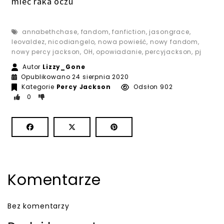
mieć raka oczu
annabethchase
,
fandom
,
fanfiction
,
jasongrace
,
leovaldez
,
nicodiangelo
,
nowa powieść
,
nowy fandom
,
nowy percy jackson
,
OH
,
opowiadanie
,
percyjackson
,
pj
Autor
Lizzy_Gone
Opublikowano
24 sierpnia 2020
Kategorie
Percy Jackson
Odsłon 902
0
Komentarze
Bez komentarzy