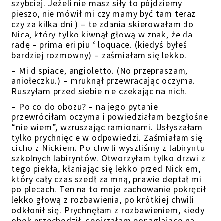
szybciej. Jeżeli nie masz siły to pójdziemy
pieszo, nie mówił mi czy mamy być tam teraz
czy za kilka dni.) – te zdania skierowałam do
Nica, który tylko kiwnął głową w znak, że da
radę – prima eri piu ‘ loquace. (kiedyś byłeś
bardziej rozmowny) – zaśmiałam się lekko.
– Mi dispiace, angioletto. (No przepraszam,
aniołeczku.) – mruknął przewracając oczyma.
Ruszyłam przed siebie nie czekając na nich.
– Po co do obozu? – na jego pytanie
przewróciłam oczyma i powiedziałam bezgłośne
“nie wiem”, wzruszając ramionami. Usłyszałam
tylko prychnięcie w odpowiedzi. Zaśmiałam się
cicho z Nickiem. Po chwili wyszliśmy z labiryntu
szkolnych labiryntów. Otworzyłam tylko drzwi z
tego piekła, kłaniając się lekko przed Nickiem,
który cały czas szedł za mną, prawie deptał mi
po plecach. Ten na to moje zachowanie pokręcił
lekko głową z rozbawienia, po krótkiej chwili
odkłonił się. Prychnęłam z rozbawieniem, kiedy
obok przechodził, spojrzałam ponaglająco na