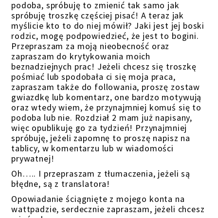
podoba, spróbuję to zmienić tak samo jak
spróbuję troszkę częściej pisać! A teraz jak
myślicie kto to do niej mówił? Jaki jest jej boski
rodzic, mogę podpowiedzieć, że jest to bogini.
Przepraszam za moją nieobecność oraz
zapraszam do krytykowania moich
beznadziejnych prac! Jeżeli chcesz się troszkę
pośmiać lub spodobała ci się moja praca,
zapraszam także do followania, proszę zostaw
gwiazdkę lub komentarz, one bardzo motywują
oraz wtedy wiem, że przynajmniej komuś się to
podoba lub nie. Rozdział 2 mam już napisany,
więc opublikuję go za tydzień! Przynajmniej
spróbuję, jeżeli zapomnę to proszę napisz na
tablicy, w komentarzu lub w wiadomości
prywatnej!
Oh….. I przepraszam z tłumaczenia, jeżeli są
błędne, są z translatora!
Opowiadanie ściągnięte z mojego konta na
wattpadzie, serdecznie zapraszam, jeżeli chcesz