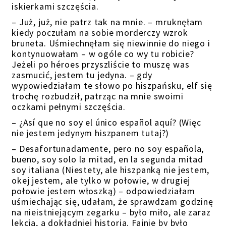
iskierkami szczęścia.
– Już, już, nie patrz tak na mnie. – mruknęłam
kiedy poczułam na sobie morderczy wzrok
bruneta. Uśmiechnęłam się niewinnie do niego i
kontynuowałam – w ogóle co wy tu robicie?
Jeżeli po héroes przyszliście to muszę was
zasmucić, jestem tu jedyna. – gdy
wypowiedziałam te słowo po hiszpańsku, elf się
trochę rozbudził, patrząc na mnie swoimi
oczkami pełnymi szczęścia.
– ¿Así que no soy el único español aquí? (Więc
nie jestem jedynym hiszpanem tutaj?)
– Desafortunadamente, pero no soy española,
bueno, soy solo la mitad, en la segunda mitad
soy italiana (Niestety, ale hiszpanką nie jestem,
okej jestem, ale tylko w połowie, w drugiej
połowie jestem włoszką) – odpowiedziałam
uśmiechając się, udałam, że sprawdzam godzinę
na nieistniejącym zegarku – było miło, ale zaraz
lekcja, a dokładniej historia. Fajnie by było