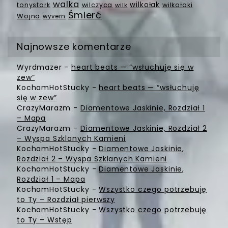
walka
wilkołak
tonystark
wilczyca
wilkołaki
wilk
Śmierć
Wojna
wyvern
Najnowsze komentarze
Wyrdmazer
-
heart beats — “wsłuchuję się w
zew”
KochamHotStucky
-
heart beats — “wsłuchuję
się w zew”
CrazyMarazm
-
Diamentowe Jaskinie, Rozdział 1
– Mapa
CrazyMarazm
-
Diamentowe Jaskinie, Rozdział 2
– Wyspa Szklanych Kamieni
KochamHotStucky
-
Diamentowe Jaskinie,
Rozdział 2 – Wyspa Szklanych Kamieni
KochamHotStucky
-
Diamentowe Jaskinie,
Rozdział 1 – Mapa
KochamHotStucky
-
Wszystko czego potrzebuję
to Ty – Rozdział pierwszy
KochamHotStucky
-
Wszystko czego potrzebuję
to Ty – Wstęp