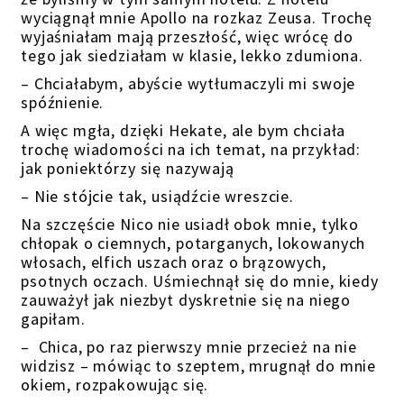
wyciągnął mnie Apollo na rozkaz Zeusa. Trochę
wyjaśniałam mają przeszłość, więc wrócę do
tego jak siedziałam w klasie, lekko zdumiona.
– Chciałabym, abyście wytłumaczyli mi swoje
spóźnienie.
A więc mgła, dzięki Hekate, ale bym chciała
trochę wiadomości na ich temat, na przykład:
jak poniektórzy się nazywają
– Nie stójcie tak, usiądźcie wreszcie.
Na szczęście Nico nie usiadł obok mnie, tylko
chłopak o ciemnych, potarganych, lokowanych
włosach, elfich uszach oraz o brązowych,
psotnych oczach. Uśmiechnął się do mnie, kiedy
zauważył jak niezbyt dyskretnie się na niego
gapiłam.
– Chica, po raz pierwszy mnie przecież na nie
widzisz – mówiąc to szeptem, mrugnął do mnie
okiem, rozpakowując się.