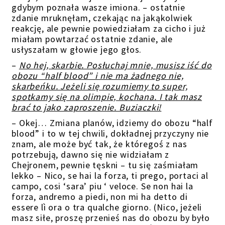
gdybym poznała wasze imiona. – ostatnie
zdanie mruknęłam, czekając na jakąkolwiek
reakcję, ale pewnie powiedziałam za cicho i już
miałam powtarzać ostatnie zdanie, ale
usłyszałam w głowie jego głos.
–
No hej, skarbie. Posłuchaj mnie, musisz iść do
obozu “half blood” i nie ma żadnego nie,
skarbeńku. Jeżeli się rozumiemy to super,
spotkamy się na olimpie, kochana. I tak masz
brać to jako zaproszenie. Buziaczki!
– Okej… Zmiana planów, idziemy do obozu “half
blood” i to w tej chwili, dokładnej przyczyny nie
znam, ale może być tak, że któregoś z nas
potrzebują, dawno się nie widziałam z
Chejronem, pewnie tęskni – tu się zaśmiałam
lekko – Nico, se hai la forza, ti prego, portaci al
campo, cosi ‘sara’ piu ‘ veloce. Se non hai la
forza, andremo a piedi, non mi ha detto di
essere lì ora o tra qualche giorno. (Nico, jeżeli
masz siłe, proszę przenieś nas do obozu by było