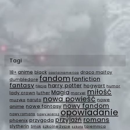
Tagi
anime
18+
black
draco malfoy
captainamerica
fandom
fanfiction
dumbledore
fantasy
harry potter
hogwart
fikcja
humor
miłość
Magia
lady crown
luther
marvel
nowa powieść
nowe
muzyka
naruto
nowy fandom
nowe fantasy
anime
opowiadanie
nowy romans
nowy wiersz
romans
przyjaźń
przygoda
phoenix
slytherin
szkolne życie
tajemnica
Smok
szkoła