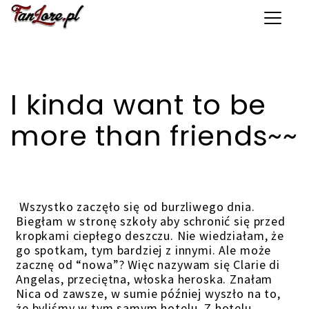
Toggle 
I kinda want to be
more than friends~~
Wszystko zaczęło się od burzliwego dnia.
Biegłam w stronę szkoły aby schronić się przed
kropkami ciepłego deszczu. Nie wiedziałam, że
go spotkam, tym bardziej z innymi. Ale może
zacznę od “nowa”? Więc nazywam się Clarie di
Angelas, przeciętna, włoska heroska. Znałam
Nica od zawsze, w sumie później wyszło na to,
że byliśmy w tym samym hotelu. Z hotelu