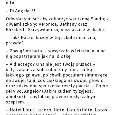
elfa.
– Di Angelas!!
Odwróciłam się aby zobaczyć wkurzoną Sandrę z
diwami szkoły: Veronicą, Bethany oraz
Elizabeth. Skrzywiłam się nieznacznie w duchu.
– Tak? Raczej każdy w tej szkole mnie zna,
prawda?
– Zawiąż mi buta. – wysyczała wściekła, a ja na
nią popatrzałam jak na idiotkę
– A dlaczego? Ona nie jest twoją służącą –
usłyszałam za sobą obojętny ton z nutką
lekkiego gniewu, po chwili poczułam zimne ręce
na swojej talii, coś ciężkiego na swojej głowie
oraz zdziwione spojrzenia reszty paczki. – Come
sei vivo, Angelo? (Jakim cudem ty żyjesz,
aniołku?) – spytał się prawie niesłyszalnym
szeptem.
– Hotel Lotus ,tesoro, Hotel Lotus (Hotel Lotos,