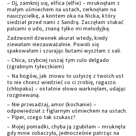
– Oj, zamknij się, elfica (elfie) – mruknęłam z
małym uśmiechem na ustach, zerknęłam na
nauczycielkę, a kontem oka na Nicka, który
siedział przed nami z Sandrą. Zaczęłam stukać
palcami o udo, znaną tylko mi melodyjkę.
Zadzwonił dzwonek akurat wtedy, kiedy
ziewałam niezauważalnie. Powoli się
spakowałam i szurając butami wyszłam z sali.
– Chica, szybciej ruszaj tym culo delgado
(zgrabnym tyłeczkiem)
– Na bogów, jak znowu to usłyszę z twoich ust
to nie chcesz wiedzieć co ci zrobię, ragazzo
(chłopaku) – ostatnie słowo warknęłam, udając
rozgniewaną.
– Nie przesadzaj, amor (kochanie) –
odpowiedział z figlarnym uśmiechem na ustach.
– Piper, czego tak szukasz?
– Mojej pomadki, chyba ją zgubiłam – mruknęła
gdy mnie zobaczyła, jednocześnie patrząc na